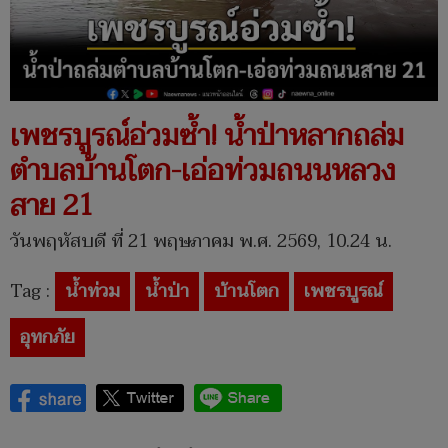
เพชรบูรณ์อ่วมซ้ำ! น้ำป่าหลากถล่ม
ตำบลบ้านโตก-เอ่อท่วมถนนหลวง
สาย 21
วันพฤหัสบดี ที่ 21 พฤษภาคม พ.ศ. 2569, 10.24 น.
Tag :
น้ำท่วม
น้ำป่า
บ้านโตก
เพชรบูรณ์
อุทกภัย