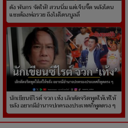
ดัง พันกร จัดให้! สวนนิ่ม แต่เจ็บจี๊ด หลังโดน
แซะต้องพ่อรวย ถึงไม่โดนบูลลี่
นักเขียนซีไรต์ จวก เท้ง เลิกดัดจริตพูดให้เท่ให้
ขลัง อยากมีอำนาจปกครองประเทศก็พูดตรง ๆ