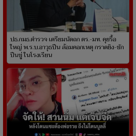
ปธ.กมธ.ตำรวจ เตรียมนัดถก ตร.-มท. คุยรื้อ
ใหญ่ พ.ร.บ.อาวุธปืน ล้อมคอกเหตุ กราดยิง-ชัก
ปืนขู่ ในโรงเรียน