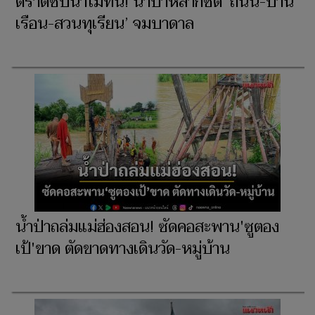
ตราดซับน้ำไม่ทัน! น้ำป่าหลากซัด ‘ถนน-บ้าน
เรือน-สวนทุเรียน’ จมบาดาล
น้ำป่าถล่มแม่ฮ่องสอน! ซัดคอสะพาน'ซูตอง
เป้'ขาด ตัดขาดทางเดินวัด-หมู่บ้าน