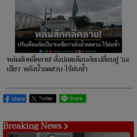
หล่มสักคลี่คลาย! สั่งปลดเตือนภัยเปลี่ยนสู่ ‘ธง
เขียว’ หลังน้ำลดฮวบ-ไร้ฝนซ้ำ
Breaking News