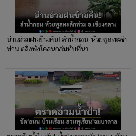
น่านอ่วมฝนข้ามคืน! ลำน้ำกอน-ห้วยพูลทะลัก
ท่วม ตลิ่งพังโคลนถล่มทับที่นา