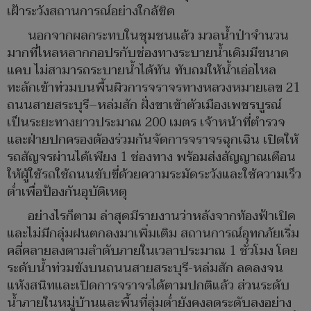
เฝ้าระวังสถานการณ์อย่างใกล้ชิด
นอกจากผลกระทบในชุมชนแล้ว มวลน้ำป่าจำนวน
มากที่ไหลหลากกอปรกับช่องทางระบายน้ำเดิมมีขนาด
แคบ ไม่สามารถระบายน้ำได้ทัน ทับถมให้น้ำเอ่อไหล
ทะลักเข้าท่วมบนพื้นผิวการจราจรทางหลวงหมายเลข 21
ถนนสายสระบุรี–หล่มสัก ฝั่งขาเข้าตัวเมืองเพชรบูรณ์
เป็นระยะทางยาวประมาณ 200 เมตร เจ้าหน้าที่ตำรวจ
และฝ่ายปกครองต้องร่วมกันจัดการจราจรฉุกเฉิน เปิดให้
รถสัญจรผ่านได้เพียง 1 ช่องทาง พร้อมส่งสัญญาณเตือน
ให้ผู้ใช้รถใช้ถนนขับขี่ด้วยความระมัดระวังและใช้ความเร็ว
ต่ำเพื่อป้องกันอุบัติเหตุ
อย่างไรก็ตาม ล่าสุดมีรายงานว่าหลังจากท้องฟ้าเปิด
และไม่มีกลุ่มฝนตกลงมาเพิ่มเติม สถานการณ์อุทกภัยเริ่ม
คลี่คลายลงตามลำดับภายในเวลาประมาณ 1 ชั่วโมง โดย
ระดับน้ำท่วมขังบนถนนสายสระบุรี-หล่มสัก ลดลงจน
แห้งสนิทและเปิดการจราจรได้ตามปกติแล้ว ส่วนระดับ
น้ำภายในหมู่บ้านและพื้นที่ลุ่มต่ำยังคงลดระดับลงอย่าง