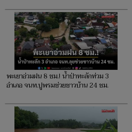
พะเยาอ่วมฝน 8 ชม.! น้ำป่าทะลักท่วม 3
อำเภอ จนท.ปูพรมช่วยชาวบ้าน 24 ชม.