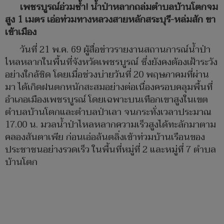
เพชรบูรณ์อ่วมซ้ำ! น้ำป่าหลากถล่มตำบลบ้านโตกจม
สูง 1 เมตร เอ่อท่วมทางหลวงสายหลักสระบุรี-หล่มสัก ขา
เข้าเมือง
วันที่ 21 พ.ค. 69 ผู้สื่อข่าวรายงานสถานการณ์น้ำป่า
ไหลหลากในพื้นที่จังหวัดเพชรบูรณ์ ซึ่งยังคงต้องเฝ้าระวัง
อย่างใกล้ชิด โดยเมื่อช่วงบ่ายวันที่ 20 พฤษภาคมที่ผ่าน
มา ได้เกิดฝนตกหนักสะสมอย่างต่อเนื่องครอบคลุมพื้นที่
อำเภอเมืองเพชรบูรณ์ โดยเฉพาะบนเทือกเขาสูงในเขต
ตำบลบ้านโตกและตำบลป่าเลา จนกระทั่งเวลาประมาณ
17.00 น. มวลน้ำป่าไหลหลากความเร็วสูงได้ทะลักมาตาม
คลองสันตาเพีย ก่อนเอ่อล้นตลิ่งเข้าท่วมบ้านเรือนของ
ประชาชนอย่างรวดเร็ว ในพื้นที่หมู่ที่ 2 และหมู่ที่ 7 ตำบล
บ้านโตก