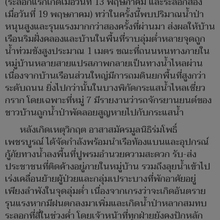
(ระลอกแรกเกิดเมื่อวันที่ 13 พฤษภาคม และระลอกสอง
เมื่อวันที่ 19 พฤษภาคม) ทว่าในครั้งนี้พบปริมาณน้ำป่า
หนุนสูงและรุนแรงมากกว่าสองครั้งที่ผ่านมา ส่งผลให้บ้าน
เรือนริมฝั่งคลองและบ้านในพื้นที่ราบลุ่มต่ำหลายจุดถูก
น้ำท่วมขังสูงประมาณ 1 เมตร ขณะที่ถนนหนทางภายใน
หมู่บ้านหลายสายแปรสภาพกลายเป็นทางน้ำไหลผ่าน
เนื่องจากบ้านเรือนส่วนใหญ่มีการถมดินยกพื้นที่สูงกว่า
ระดับถนน ยิ่งไปกว่านั้นในบางพิกัดกระแสน้ำไหลเชี่ยว
กราก โดยเฉพาะที่หมู่ 7 มีรายงานว่ารถจักรยานยนต์ของ
ชาวบ้านถูกน้ำป่าพัดลอยสูญหายไปกับกระแสน้ำ
หลังเกิดเหตุวิกฤต อาสาสมัครมูลนิธิร่มโพธิ์
เพชรบูรณ์ ได้จัดกำลังพร้อมนำเรือท้องแบนและอุปกรณ์
กู้ภัยทางน้ำลงพื้นที่ปูพรมอำนวยความสะดวก รับ-ส่ง
ประชาชนที่ติดค้างอยู่ภายในหมู่บ้าน รวมถึงลุยน้ำเข้าไป
เร่งเคลื่อนย้ายผู้ป่วยและกลุ่มเปราะบางที่พักอาศัยอยู่
เพียงลำพังในจุดลุ่มต่ำ เนื่องจากเกรงว่าจะเกิดอันตราย
รุนแรงหากมีฝนตกลงมาเพิ่มและเกิดน้ำป่าหลากสมทบ
ระลอกที่สี่ในช่วงค่ำ โดยเจ้าหน้าที่ทุกฝ่ายยังคงปักหลัก