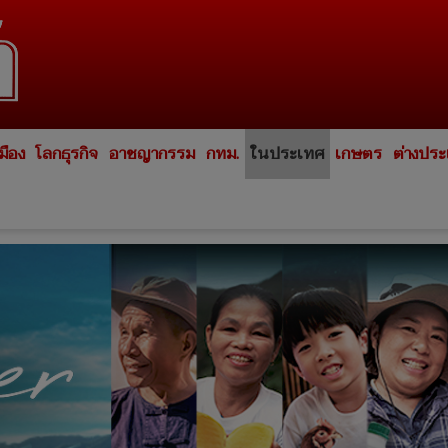
มือง
โลกธุรกิจ
อาชญากรรม
กทม.
ในประเทศ
เกษตร
ต่างปร