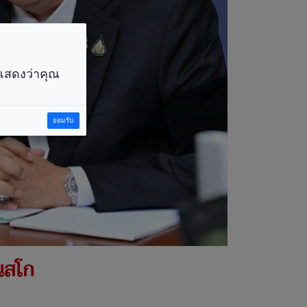
ราแสดงว่าคุณ
ยอมรับ
นสโก