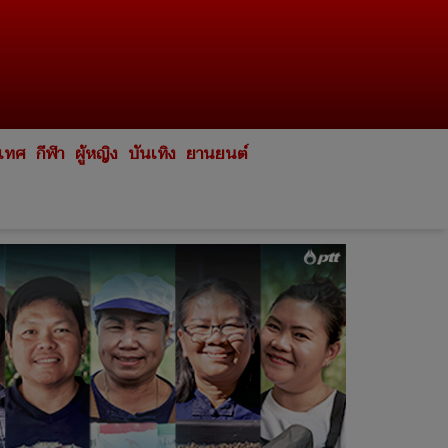
ะเทศ
กีฬา
ผู้หญิง
บันเทิง
ยานยนต์