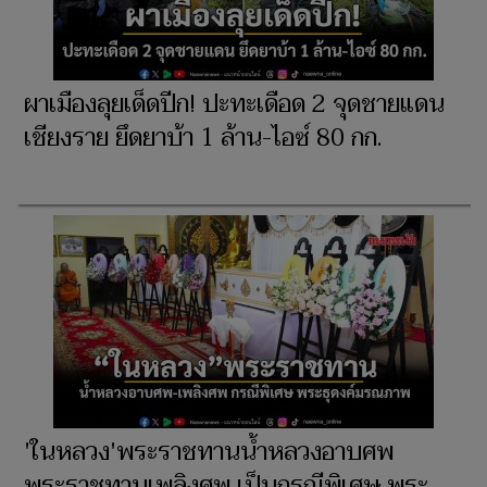
ผาเมืองลุยเด็ดปีก! ปะทะเดือด 2 จุดชายแดน
เชียงราย ยึดยาบ้า 1 ล้าน-ไอซ์ 80 กก.
'ในหลวง'พระราชทานน้ำหลวงอาบศพ
พระราชทานเพลิงศพ เป็นกรณีพิเศษ พระ