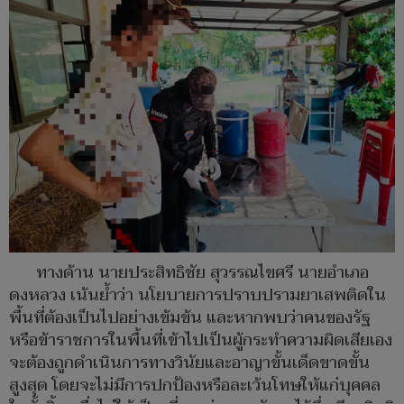
ทางด้าน นายประสิทธิชัย สุวรรณไขศรี นายอำเภอ
ดงหลวง เน้นย้ำว่า นโยบายการปราบปรามยาเสพติดใน
พื้นที่ต้องเป็นไปอย่างเข้มข้น และหากพบว่าคนของรัฐ
หรือข้าราชการในพื้นที่เข้าไปเป็นผู้กระทำความผิดเสียเอง
จะต้องถูกดำเนินการทางวินัยและอาญาขั้นเด็ดขาดขั้น
สูงสุด โดยจะไม่มีการปกป้องหรือละเว้นโทษให้แก่บุคคล