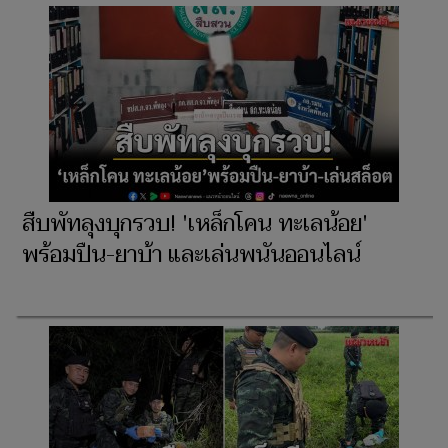
สืบพัทลุงบุกรวบ! 'เหล็กโคน ทะเลน้อย'
พร้อมปืน-ยาบ้า และเล่นพนันออนไลน์