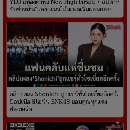
YLG ชี้ทองคำพุ่ง New High ในรอบ 7 สัปดาห์
รับข่าวน้ำมันลง-แนวโน้มเฟดเริ่มผ่อนคลาย
คลิปเพลง Shonichi ถูกแชร์ทั่วโซเชี่ยลอีกครั้ง
ป๊อปเป้อ ชิไฮนิน BNK48 ขอบคุณทุกแรง
ซัพพอร์ต