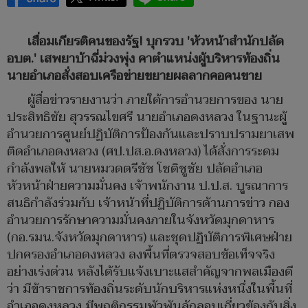
เสื่อมเกียรติคนของรัฐ! บุกรวบ 'หัวหน้าสำนักปลัด
อบต.' เสพยาบ้าฉี่ม่วงพุ่ง คาตำแหน่งผู้บริหารท้องถิ่น
นายอำเภอสั่งสอบเครือข่ายขยายผลลากคอคนขาย
ผู้สื่อข่าวรายงานว่า ภายใต้การอำนวยการของ นาย
ประสิทธิชัย สุวรรณไขศรี นายอำเภอดงหลวง ในฐานะผู้
อำนวยการศูนย์ปฏิบัติการป้องกันและปราบปรามยาเสพ
ติดอำเภอดงหลวง (ศป.ปส.อ.ดงหลวง) ได้สั่งการระดม
กำลังพลให้ นายหมวดตรีชัช โชติชูชัย ปลัดอำเภอ
หัวหน้าฝ่ายความมั่นคง เจ้าพนักงาน ป.ป.ส. บูรณาการ
สนธิกำลังร่วมกับ เจ้าหน้าที่ปฏิบัติการด้านการข่าว กอง
อำนวยการรักษาความมั่นคงภายในจังหวัดมุกดาหาร
(กอ.รมน.จังหวัดมุกดาหาร) และชุดปฏิบัติการพิเศษฝ่าย
ปกครองอำเภอดงหลวง ลงพื้นที่ตรวจสอบข้อเท็จจริง
อย่างเร่งด่วน หลังได้รับแจ้งเบาะแสสำคัญจากพลเมืองดี
ว่า มีข้าราชการท้องถิ่นระดับนักบริหารแห่งหนึ่งในพื้นที่
อำเภอดงหลวง มีพฤติกรรมพัวพันลักลอบเกี่ยวข้องกับสิ่ง