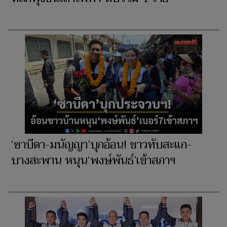
‘ซาบีดา-มนัญญา’บุกอ้อน! ชาวทับสะแก-
บางสะพาน หนุน‘พงษ์พันธ์’เข้าสภาฯ