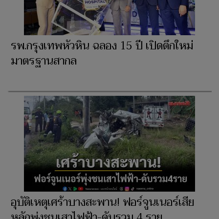
รพ.กรุงเทพหัวหิน ฉลอง 15 ปี เปิดตึกใหม่
มาตรฐานสากล
อุบัติเหตุเศร้าบางสะพาน! ฟอร์จูนเนอร์เสีย
หลักพุ่งชนเสาไฟฟ้า-ดับรวม 4 ราย