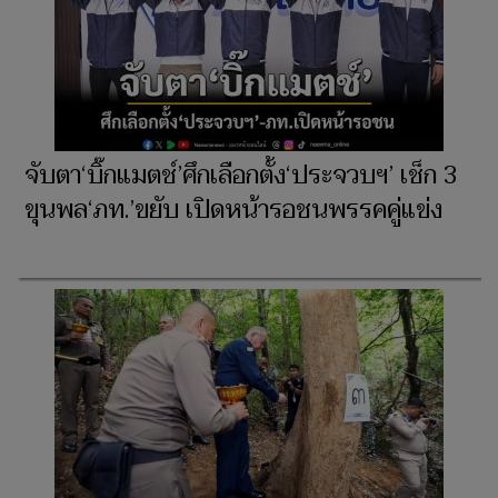
จับตา‘บิ๊กแมตช์’ศึกเลือกตั้ง‘ประจวบฯ’ เช็ก 3
ขุนพล‘ภท.’ขยับ เปิดหน้ารอชนพรรคคู่แข่ง