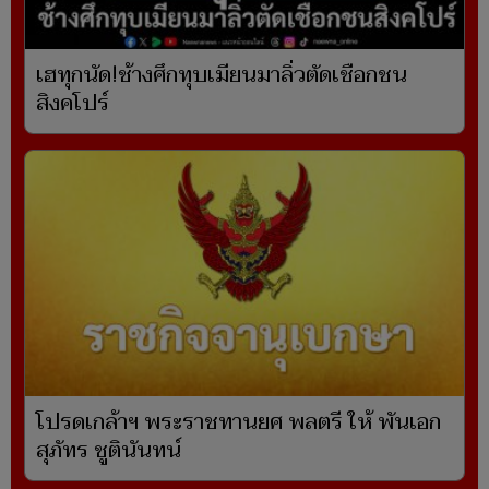
เฮทุกนัด!ช้างศึกทุบเมียนมาลิ่วตัดเชือกชน
สิงคโปร์
โปรดเกล้าฯ พระราชทานยศ พลตรี ให้ พันเอก
สุภัทร ชูตินันทน์