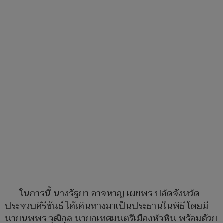
ในการนี้ นางรัฐยา อาจหาญ เผยพร ปลัดจังหวัด
ประจวบคีรีขันธ์ ได้เดินทางมาเป็นประธานในพิธี โดยมี
นายนพพร วุฒิกุล นายกเทศมนตรีเมืองหัวหิน พร้อมด้วย