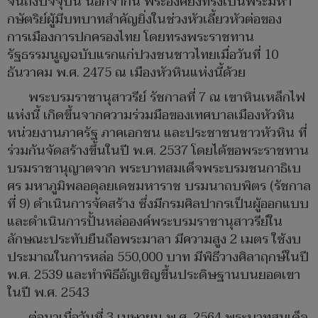
จนถึงปัจจุบัน นอกจากนี้ พระองค์ยังทรงเป็นพระมหา
กษัตริย์ผู้มีบทบาทสำคัญยิ่งในช่วงหัวเลี้ยวหัวต่อของ
การเมืองการปกครองไทย โดยทรงพระราชทาน
รัฐธรรมนูญฉบับแรกแก่ปวงชนชาวไทยเมื่อวันที่ 10
ธันวาคม พ.ศ. 2475 ณ เมืองหัวหินแห่งนี้ด้วย
พระบรมราชานุสาวรีย์ รัชกาลที่ 7 ณ เขาหินเหล็กไฟ
แห่งนี้ เกิดขึ้นจากความร่วมมือของเทศบาลเมืองหัวหิน
หน่วยงานภาครัฐ ภาคเอกชน และประชาชนชาวหัวหิน ที่
ร่วมกันจัดสร้างขึ้นในปี พ.ศ. 2537 โดยได้ขอพระราชทาน
บรมราชานุญาตจาก พระบาทสมเด็จพระบรมชนกาธิเบ
ศร มหาภูมิพลอดุลยเดชมหาราช บรมนาถบพิตร (รัชกาล
ที่ 9) ดำเนินการจัดสร้าง ซึ่งมีกรมศิลปากรเป็นผู้ออกแบบ
และดำเนินการปั้นหล่อองค์พระบรมราชานุสาวรีย์ใน
ลักษณะประทับยืนถือพระมาลา มีความสูง 2 เมตร ใช้งบ
ประมาณในการหล่อ 550,000 บาท มีพิธีวางศิลาฤกษ์ในปี
พ.ศ. 2539 และทำพิธีอัญเชิญขึ้นประดิษฐานบนยอดเขา
ในปี พ.ศ. 2543
ต่อมาเมื่อวันที่ 3 เมษายน พ.ศ. 2564 พระบาทสมเด็จ