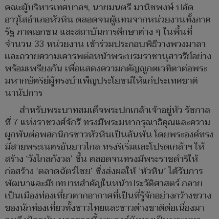
คณะผู้บริหารเทศบาลฯ, นายมนตรี มานิชพงษ์ ปลัด
อาวุโสอำเภอหัวหิน ตลอดจนผู้แทนจากหน่วยงานทั้งภาค
รัฐ ภาคเอกชน และสถาบันการศึกษาต่าง ๆ ในพื้นที่
จำนวน 33 หน่วยงาน เข้าร่วมประกอบพิธีวางพวงมาลา
และถวายความเคารพต่อหน้าพระบรมราชานุสาวรีย์อย่าง
พร้อมเพรียงกัน เพื่อแสดงความกตัญญูกตเวทิตาต่อพระ
มหากษัตริย์ผู้ทรงบำเพ็ญประโยชน์ให้แก่ประเทศชาติ
นานัปการ
สำหรับพระบาทสมเด็จพระปกเกล้าเจ้าอยู่หัว รัชกาล
ที่ 7 แห่งราชวงศ์จักรี ทรงมีพระมหากรุณาธิคุณและความ
ผูกพันต่อพสกนิกรชาวหัวหินเป็นล้นพ้น โดยพระองค์ทรง
มีสายพระเนตรอันยาวไกล ทรงริเริ่มและโปรดเกล้าฯ ให้
สร้าง ‘วังไกลกังวล’ ขึ้น ตลอดจนทรงมีพระราชดำริให้
ก่อสร้าง ‘ตลาดฉัตร์ไชย’ ซึ่งส่งผลให้ ‘หัวหิน’ ได้รับการ
พัฒนาและมีบทบาทสำคัญในหน้าประวัติศาสตร์ กลาย
เป็นเมืองท่องเที่ยวตากอากาศที่เป็นที่รู้จักอย่างกว้างขวาง
ของนักท่องเที่ยวทั้งชาวไทยและชาวต่างชาติต่อเนื่องมา