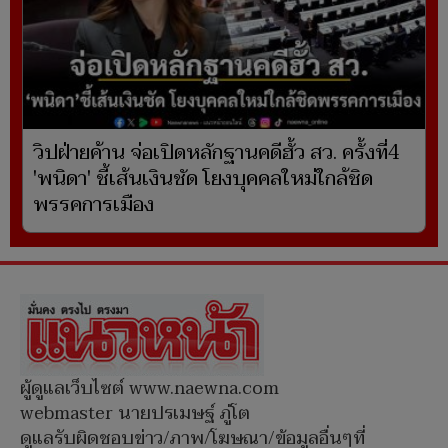
วิปฝ่ายค้าน จ่อเปิดหลักฐานคดีฮั้ว สว. ครั้งที่4
'พนิดา' ชี้เส้นเงินชัด โยงบุคคลใหม่ใกล้ชิด
พรรคการเมือง
ผู้ดูแลเว็บไซต์ www.naewna.com
webmaster นายปรเมษฐ์ ภู่โต
ดูแลรับผิดชอบข่าว/ภาพ/โฆษณา/ข้อมูลอื่นๆที่