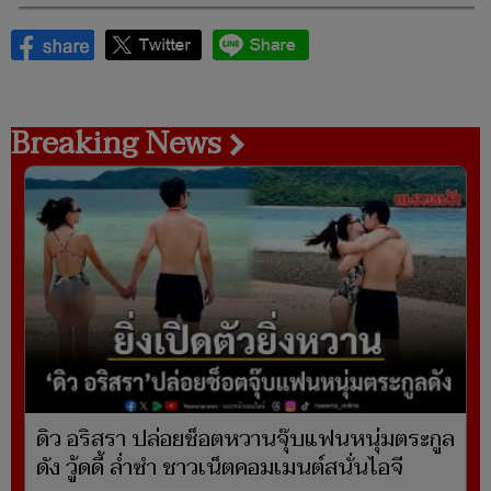
Breaking News
ดิว อริสรา ปล่อยช็อตหวานจุ๊บแฟนหนุ่มตระกูล
ดัง วู้ดดี้ ล่ำซำ ชาวเน็ตคอมเมนต์สนั่นไอจี