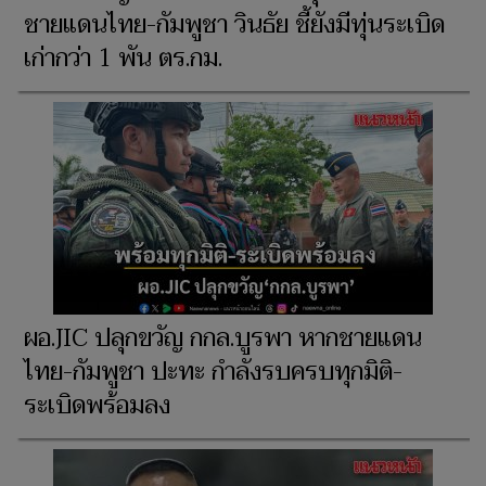
ชายแดนไทย-กัมพูชา วินธัย ชี้ยังมีทุ่นระเบิด
เก่ากว่า 1 พัน ตร.กม.
ผอ.JIC ปลุกขวัญ กกล.บูรพา หากชายแดน
ไทย-กัมพูชา ปะทะ กำลังรบครบทุกมิติ-
ระเบิดพร้อมลง