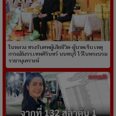
ในหลวง ทรงรับศพผู้เสียชีวิต-ผู้บาดเจ็บ เหตุ
การณ์ยิงรร.เทพศิรินทร์ นนทบุรี ไว้ในพระบรม
ราชานุเคราะห์