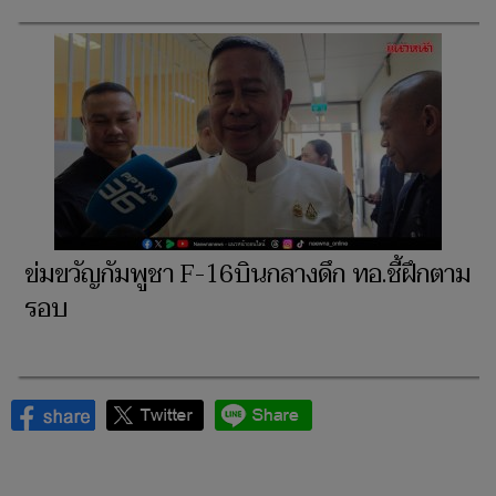
ข่มขวัญกัมพูชา F-16บินกลางดึก ทอ.ชี้ฝึกตาม
รอบ