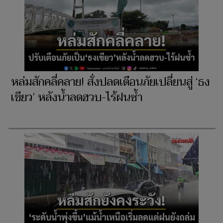
หล่มสักคลี่คลาย! สั่งปลดเตือนภัยเปลี่ยนสู่ ‘ธง
เขียว’ หลังน้ำลดฮวบ-ไร้ฝนซ้ำ