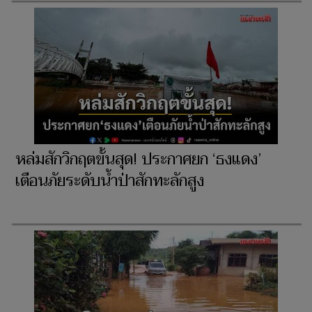
หล่มสักวิกฤตขั้นสุด! ประกาศยก ‘ธงแดง’
เตือนภัยระดับน้ำป่าสักทะลักสูง