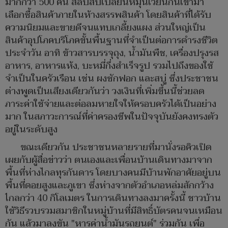
มากกว่า 500 คน สลับสับเปลี่ยนหมุนเวียนกันเข้ามา
เลือกซื้อสินค้าภายในห้างสรรพสินค้า โดยสินค้าที่ได้รับ
ความนิยมและขายดีจนแทบเกลี้ยงแผง ส่วนใหญ่เป็น
สินค้าอุปโภคบริโภคขั้นพื้นฐานที่จำเป็นต่อการดำรงชีวิต
ประจำวัน อาทิ ข้าวสารบรรจุถุง, น้ำมันพืช, เครื่องปรุงรส
อาหาร, อาหารแห้ง, บะหมี่กึ่งสำเร็จรูป รวมไปถึงของใช้
จำเป็นในครัวเรือน เช่น ผงซักฟอก และสบู่ ซึ่งประชาชน
ต่างพูดเป็นเสียงเดียวกันว่า วงเงินที่เพิ่มขึ้นนี้ช่วยลด
ภาระค่าใช้จ่ายและต่อลมหายใจให้ครอบครัวได้เป็นอย่าง
มาก ในสภาวะการณ์ที่ค่าครองชีพในปัจจุบันยังคงทรงตัว
อยู่ในระดับสูง
ขณะเดียวกัน ประชาชนหลายรายที่มานั่งรอคิวเปิด
เผยกับผู้สื่อข่าวว่า ตนเองและเพื่อนบ้านเดินทางมาจาก
พื้นที่ห่างไกลทุรกันดาร โดยบางคนมีบ้านพักอาศัยอยู่บน
พื้นที่ดอยสูงและภูเขา ซึ่งห่างจากตัวอำเภอหล่มสักกว้าง
ไกลกว่า 40 กิโลเมตร ในการเดินทางลงมาครั้งนี้ ชาวบ้าน
ใช้วิธีรวบรวมสมาชิกในหมู่บ้านที่มีสิทธิ์บัตรคนจนเหมือน
กัน แล้วมาลงขัน "หารค่าน้ำมันรถยนต์" ร่วมกัน เพื่อ