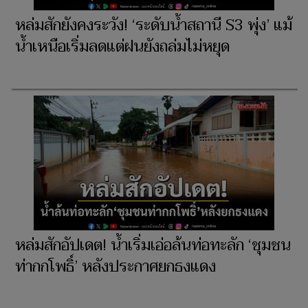
หล่มสักยังคงระวัง! ‘ระดับน้ำสถานี S3 พุ่ง’ แม้
น้ำเหนือเริ่มลดแต่ฝนยังถล่มไม่หยุด
หล่มสักอัปเดต! น้ำเริ่มเอ่อล้นท่อทะลัก ‘ชุมชน
ท่ากกโพธิ์’ หลังประกาศยกธงแดง