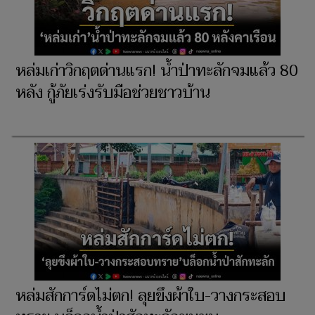
หล่มเก่าวิกฤตด่านแรก! น้ำป่าทะลักจมแล้ว 80
หลัง กู้ภัยเร่งรับมือช่วยชาวบ้าน
หล่มสักการ์ดไม่ตก! ลุยขึงผ้าใบ-วางกระสอบ