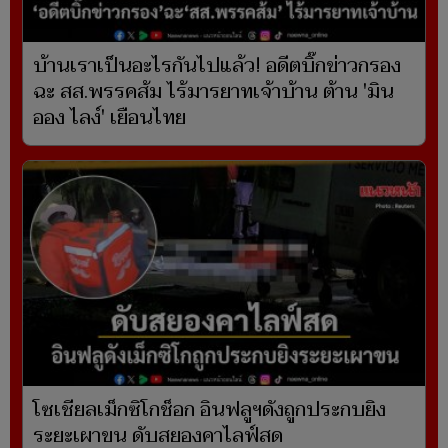
บ้านเราเป็นอะไรกันไปแล้ว! อดีตบิ๊กข่าวกรอง
ฉะ สส.พรรคส้ม ไร้มารยาทเจ้าบ้าน ต้าน 'มิน
ออง ไลง์' เยือนไทย
โซเชียลเม็กซิโกช็อก อินฟลูฯดังถูกประกบยิง
ระยะเผาขน ดับสยองคาไลฟ์สด