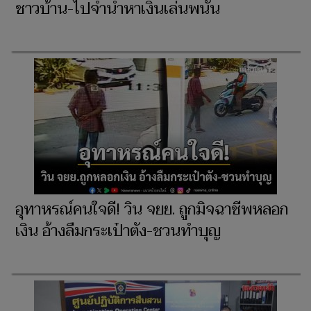
ชาวบ้าน-ไปจำนำหาเงินเล่นพนัน
อุทาหรณ์คนใจดี! วิน จยย. ถูกมิจฉาชีพหลอก
เงิน อ้างลืมกระเป๋าตัง-ชวนทำบุญ