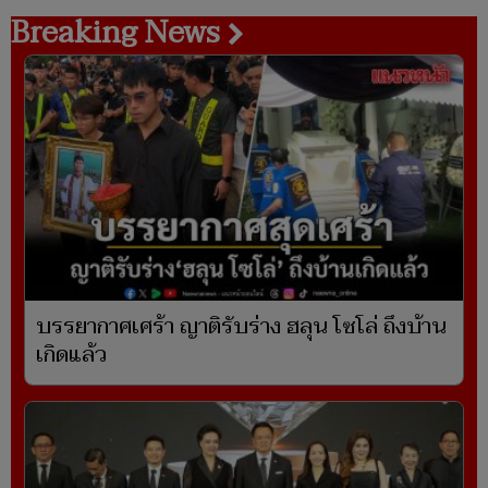
Breaking News
บรรยากาศเศร้า ญาติรับร่าง ฮลุน โซโล่ ถึงบ้าน
เกิดแล้ว