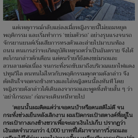
แต่เหตุการณ์กลับแย่ลงเมื่อหญิงรายนี้ไม่ยอมหยุด
พฤติกรรม และเริ่มทำการ ‘ขย่มตัวรถ’ อย่างรุนแรงจนรถ
จักรยานยนต์เริ่มเสียการทรงตัวและส่ายไปมาบนท้อง
ถนน ตนเกรงว่าจะเกิดอุบัติเหตุรถคว่ำเป็นอันตราย จึงได้
ตะโกนกล่าวตักเตือน แต่คนร้ายก็ยังคงขย่มรถและ
ลวนลามต่อเนื่อง จนกระทั่งรถขับมาถึงบริเวณแยกไฟแดง
ปทุมวิไล ตนทนไม่ไหวกับพฤติกรรมคุกคามดังกล่าว จึง
ตัดสินใจจอดรถข้างทางและไล่หญิงคนนี้ลงทันที โดย
หญิงรายดังกล่าวได้เดินลงจากรถและพูดทิ้งท้ายสั้น ๆ ว่า
‘อย่าโกรธนะ’ ก่อนจะเดินหนีหายไป
‘
ตอนนั้นผมคิดแค่ว่าเจอคนบ้าหรือคนสติไม่ดี จน
กระทั่งช่วงเย็นหลังเลิกงาน ผมเปิดกระเป๋าสตางค์ที่อยู่ใน
กระเป๋ากางเกงข้างขวาเพื่อจะเอาเงินไปเก็บ ปรากฏว่า
เงินสดจำนวนกว่า
4,000
บาทที่ได้มาจากการวิ่งรถและ