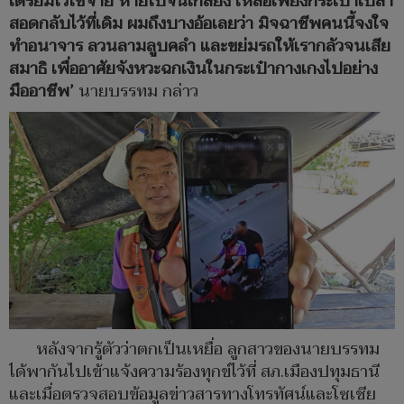
เตรียมไว้ใช้จ่าย หายไปจนเกลี้ยง เหลือเพียงกระเป๋าเปล่า
สอดกลับไว้ที่เดิม ผมถึงบางอ้อเลยว่า มิจฉาชีพคนนี้จงใจ
ทำอนาจาร ลวนลามลูบคลำ และขย่มรถให้เรากลัวจนเสีย
สมาธิ เพื่ออาศัยจังหวะฉกเงินในกระเป๋ากางเกงไปอย่าง
มืออาชีพ’
นายบรรทม กล่าว
หลังจากรู้ตัวว่าตกเป็นเหยื่อ ลูกสาวของนายบรรทม
ได้พากันไปเข้าแจ้งความร้องทุกข์ไว้ที่ สภ.เมืองปทุมธานี
และเมื่อตรวจสอบข้อมูลข่าวสารทางโทรทัศน์และโซเชีย