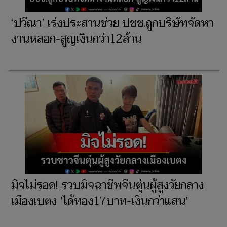
‘ปวีณา’ เร่งประสานช่วย ปชช.ถูกบริษัทจัดหา
งานหลอก-สูญเงินกว่า12ล้าน
มิจไม่รอด! รวบมิจฉาชีพจีนตุ๋นผู้สูงวัยกลาง
เมืองเบตง 'ได้ทอง17บาท-เงินกว่าแสน'