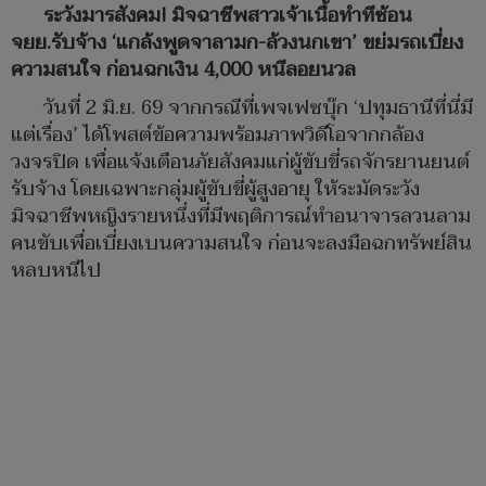
ระวังมารสังคม! มิจฉาชีพสาวเจ้าเนื้อทำทีซ้อน
จยย.รับจ้าง ‘แกล้งพูดจาลามก-ล้วงนกเขา’ ขย่มรถเบี่ยง
ความสนใจ ก่อนฉกเงิน 4,000 หนีลอยนวล
วันที่ 2 มิ.ย. 69 จากกรณีที่เพจเฟซบุ๊ก ‘ปทุมธานีที่นี่มี
แต่เรื่อง’ ได้โพสต์ข้อความพร้อมภาพวิดีโอจากกล้อง
วงจรปิด เพื่อแจ้งเตือนภัยสังคมแก่ผู้ขับขี่รถจักรยานยนต์
รับจ้าง โดยเฉพาะกลุ่มผู้ขับขี่ผู้สูงอายุ ให้ระมัดระวัง
มิจฉาชีพหญิงรายหนึ่งที่มีพฤติการณ์ทำอนาจารลวนลาม
คนขับเพื่อเบี่ยงเบนความสนใจ ก่อนจะลงมือฉกทรัพย์สิน
หลบหนีไป