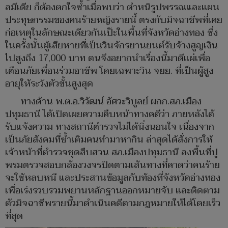
ลมีเดีย ก็ต้องตกใจซ้ำเมื่อพบว่า ตำหนิรูปพรรณและแผน
ประทุษกรรมของคนร้ายหญิงรายนี้ ตรงกับมิจฉาชีพที่เคย
ก่อเหตุในลักษณะเดียวกันเป๊ะในพื้นที่จังหวัดอ่างทอง ซึ่ง
ในครั้งนั้นผู้เสียหายที่เป็นวินจักรยานยนต์รับจ้างสูญเงิน
ไปสูงถึง 17,000 บาท ตนจึงอยากนำเรื่องนี้มาตีแผ่เพื่อ
เตือนภัยเพื่อนร่วมอาชีพ โดยเฉพาะวิน จยย. ที่เป็นผู้สูง
อายุให้ระวังตัวขั้นสูงสุด
ทางด้าน พ.ต.อ.วิวัฒน์ อัศวะวิบูลย์ ผกก.สภ.เมือง
ปทุมธานี ได้เปิดเผยความคืบหน้าทางคดีว่า ภายหลังได้
รับแจ้งความ ทางสถานีตำรวจไม่ได้นิ่งนอนใจ เนื่องจาก
เป็นภัยสังคมที่ซ้ำเติมคนทำมาหากิน ล่าสุดได้สั่งการให้
เจ้าหน้าที่ตำรวจชุดสืบสวน สภ.เมืองปทุมธานี ลงพื้นที่ปู
พรมตรวจสอบกล้องวงจรปิดตามเส้นทางที่คาดว่าคนร้าย
จะใช้หลบหนี และประสานข้อมูลกับท้องที่จังหวัดอ่างทอง
เพื่อเร่งรวบรวมพยานหลักฐานออกหมายจับ และติดตาม
ตัวมิจฉาชีพรายนี้มาดำเนินคดีตามกฎหมายให้ได้โดยเร็ว
ที่สุด