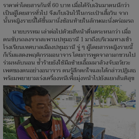
ราคาค่าโดยสารกันที่ 60 บาท เมื่อได้รับเงินมาตนนึกว่า
เป็นผู้โดยสารทั่วไป จึงเก็บเงินไว้ในกระเป๋าเสื้อวิน จาก
นั้นหญิงรายนี้ได้ขึ้นมานั่งซ้อนท้ายในลักษณะนั่งคร่อมรถ
นายบรรทม เล่าต่อไปด้วยสีหน้าตื่นตระหนกว่า เมื่อ
ตนขับรถลงจากสะพานปทุมธานี 1 มาถึงบริเวณทางเข้า
โรงเรียนเทศบาลเมืองปทุมธานี จู่ ๆ ผู้โดยสารหญิงรายนี้
ก็เริ่มแสดงพฤติกรรมอนาจาร โดยการพูดจาลามกชวนไป
ร่วมหลับนอน ซ้ำร้ายยังใช้มือซ้ายเอื้อมมาล้วงจับอวัยวะ
เพศของตนอย่างอนาจาร ตนรู้สึกตกใจและได้กล่าวปฏิเสธ
พร้อมพยายามเร่งเครื่องหนีเพื่อมุ่งหน้าไปยังแยกสันติสุข