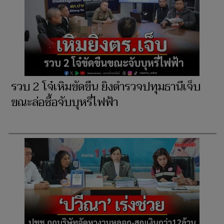
รวบ 2 โจ๋เหิมขัดขืน ยิงตำรวจปทุมธานีเจ็บ
ขณะล่อซื้อจับบุหรี่ไฟฟ้า