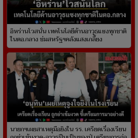
อิหร่านโวสนั่น เทคโนโลยีด้านอาวุธแซงทุกชาติ
ในตอ.กลาง ข่มสหรัฐฯคลังแสงเกลี้ยง
นายกฯเผยสาเหตุมือยิงใน รร. เครียดเรื่องเรียน
ถูกย่าเข้มงวด-อาวุธปืนเป็นของปู่ เตรียมการก่อ