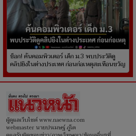
ช็อก! ค้นคอมพิวเตอร์ เด็ก ม.3 พบประวัติดู
คลิปยิงในต่างประเทศ ก่อนก่อเหตุสะเทือนขวัญ
ผู้ดูแลเว็บไซต์ www.naewna.com
webmaster นายปรเมษฐ์ ภู่โต
ดูแลรับผิดชอบข่าว/ภาพ/โฆษณา/ข้อมูลอื่นๆที่