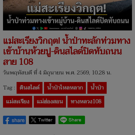
แม่สะเรียงวิกฤต! น้ำป่าทะลักท่วมทาง
เข้าบ้านห้วยปู-ดินสไลด์ปิดทับถนน
สาย 108
วันพฤหัสบดี ที่ 4 มิถุนายน พ.ศ. 2569, 10.28 น.
Tag :
ดินสไลด์
น้ำป่าไหลหลาก
น้ำป่า
แม่สะเรียง
แม่ฮ่องสอน
ทางหลวง108