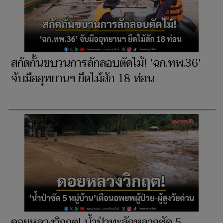
สกัดกั้นขบวนการลักลอบตัดไม้! 'ฉก.ทพ.36'
จับมืออุทยานฯ ยึดไม้สัก 18 ท่อน
ดอยหลวงวิกฤต! น้ำป่าทะลักหลากซัด 5