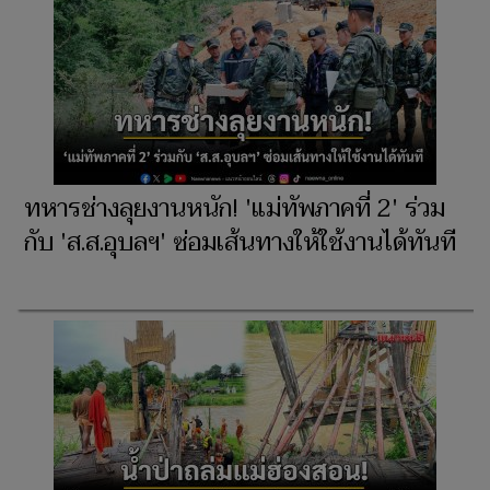
ทหารช่างลุยงานหนัก! 'แม่ทัพภาคที่ 2' ร่วม
กับ 'ส.ส.อุบลฯ' ซ่อมเส้นทางให้ใช้งานได้ทันที