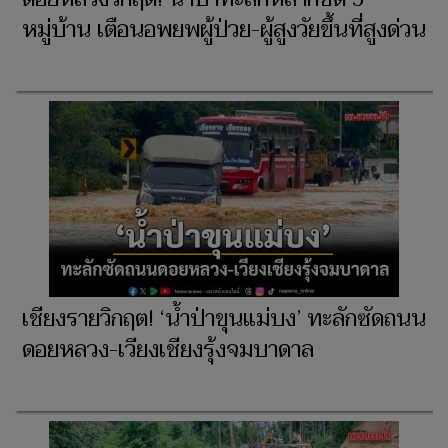
หมู่บ้าน เตือนอพยพผู้ป่วย-ผู้สูงวัยขึ้นที่สูงด่วน
เชียงรายวิกฤต! ‘น้ำป่าขุนแม่บง’ ทะลักซัดถนน
ดอยหลวง-เวียงเชียงรุ้งจมบาดาล