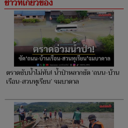
ข่าวที่เกี่ยวข้อง
ตราดซับน้ำไม่ทัน! น้ำป่าหลากซัด ‘ถนน-บ้าน
เรือน-สวนทุเรียน’ จมบาดาล