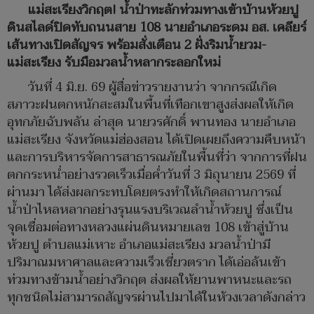
แม่สะเรียงวิกฤต! น้ำป่าทะลักท่วมทางเข้าบ้านห้วยปู
ดินสไลด์ปิดทับถนนสาย 108 นายอำเภอระดม อส. เคลียร์
เส้นทางเปิดสัญจร พร้อมสั่งเตือน 2 ฝั่งริมน้ำยวม-
แม่สะเรียง รับมือมวลน้ำหลากระลอกใหม่
วันที่ 4 มิ.ย. 69 ผู้สื่อข่าวรายงานว่า จากกรณีเกิด
สภาวะฝนตกหนักสะสมในพื้นที่เทือกเขาสูงส่งผลให้เกิด
อุทกภัยฉับพลัน ล่าสุด นายวรศักดิ์ พานทอง นายอำเภอ
แม่สะเรียง จังหวัดแม่ฮ่องสอน ได้เปิดเผยถึงความคืบหน้า
และการบริหารจัดการสาธารณภัยในพื้นที่ว่า จากการที่ฝน
ตกกระหน่ำอย่างรวดเร็วเมื่อค่ำวันที่ 3 มิถุนายน 2569 ที่
ผ่านมา ได้ส่งผลกระทบโดยตรงทำให้เกิดสถานการณ์
น้ำป่าไหลหลากอย่างรุนแรงบริเวณลำน้ำห้วยปู ซึ่งเป็น
จุดเชื่อมต่อทางหลวงแผ่นดินหมายเลข 108 เข้าสู่บ้าน
ห้วยปู ตำบลแม่เหาะ อำเภอแม่สะเรียง มวลน้ำป่ามี
ปริมาณมหาศาลและความเร็วเชี่ยวตราก ได้เอ่อล้นเข้า
ท่วมทางข้ามน้ำอย่างวิกฤต ส่งผลให้ยานพาหนะและรถ
ทุกชนิดไม่สามารถสัญจรผ่านไปมาได้ในห้วงเวลาดังกล่าว