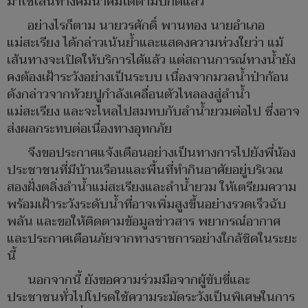
มาใช้เส้นทางคมนาคมได้ตามปกติแล้ว
อย่างไรก็ตาม นายวรศักดิ์ พานทอง นายอำเภอ
แม่สะเรียง ได้กล่าวเน้นย้ำและแสดงความห่วงใยว่า แม้
เส้นทางจะเปิดให้บริการได้แล้ว แต่สถานการณ์ทางน้ำยัง
คงต้องเฝ้าระวังอย่างเป็นระบบ เนื่องจากมวลน้ำป่าก้อน
ดังกล่าวจากห้วยปูกำลังเคลื่อนตัวไหลลงสู่ลำน้ำ
แม่สะเรียง และจะไหลไปสมทบกับลำน้ำยวมต่อไป ซึ่งอาจ
ส่งผลกระทบต่อเนื่องทางอุทกภัย
จึงขอประกาศแจ้งเตือนอย่างเป็นทางการไปยังพี่น้อง
ประชาชนที่มีบ้านเรือนและพื้นที่ทำกินอาศัยอยู่บริเวณ
สองฝั่งตลิ่งลำน้ำแม่สะเรียงและลำน้ำยวม ให้เตรียมความ
พร้อมเฝ้าระวังระดับน้ำที่อาจเพิ่มสูงขึ้นอย่างรวดเร็วฉับ
พลัน และขอให้ติดตามข้อมูลข่าวสาร พยากรณ์อากาศ
และประกาศเตือนภัยจากทางราชการอย่างใกล้ชิดในระยะ
นี้
นอกจากนี้ ยังขอความร่วมมือจากผู้ขับขี่และ
ประชาชนทั่วไปโปรดใช้ความระมัดระวังเป็นพิเศษในการ