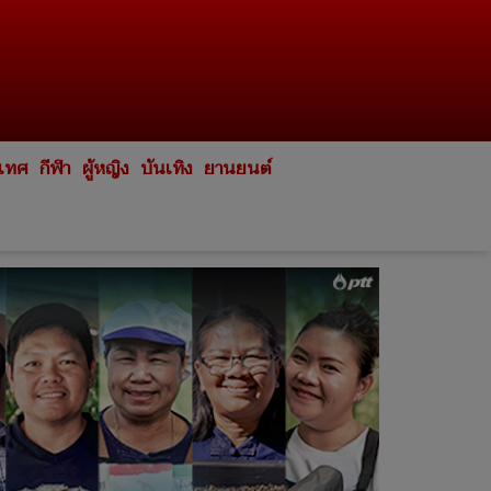
ะเทศ
กีฬา
ผู้หญิง
บันเทิง
ยานยนต์