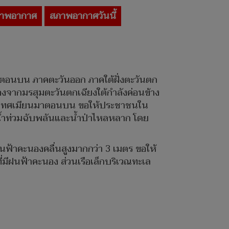
าพอากาศ
สภาพอากาศวันนี้
ตอนบน ภาคตะวันออก ภาคใต้ฝั่งตะวันตก
จากมรสุมตะวันตกเฉียงใต้กำลังค่อนข้าง
ระเทศเมียนมาตอนบน ขอให้ประชาชนใน
น้ำท่วมฉับพลันและน้ำป่าไหลหลาก โดย
นฟ้าคะนองคลื่นสูงมากกว่า 3 เมตร ขอให้
ี่มีฝนฟ้าคะนอง ส่วนเรือเล็กบริเวณทะเล