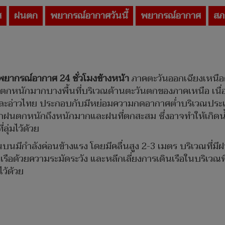
ศ
ฝนตก
พยากรณ์อากาศวันนี้
พยากรณ์อากาศ
สภ
พยากรณ์อากาศ 24 ชั่วโมงข้างหน้า
ภาคตะวันออกเฉียงเหนือ
นักมากบางพื้นที่บริเวณด้านตะวันตกของภาคเหนือ เนื่อง
และอ่าวไทย ประกอบกับมีหย่อมความกดอากาศต่ำบริเวณป
ากฝนตกหนักถึงหนักมากและฝนที่ตกสะสม ซึ่งอาจทำให้เกิด
ลุ่มไว้ด้วย
มีกำลังค่อนข้างแรง โดยมีคลื่นสูง 2-3 เมตร บริเวณที่มีฝ
รือด้วยความระมัดระวัง และหลีกเลี่ยงการเดินเรือในบริเวณท
ว้ด้วย