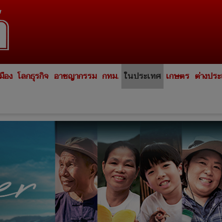
มือง
โลกธุรกิจ
อาชญากรรม
กทม.
ในประเทศ
เกษตร
ต่างปร