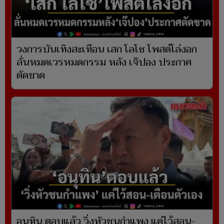
วงการบันเทิงสะเทือน เสก โลโซ โพสต์โล่งอก
ลั่นหมดเวรหมดกรรม หลัง เจ๊ปอง ประกาศ
ตัดขาด
อนุทิน ตอบแล้ว วิ่งหัวชนกำแพง แค่ไว้สอน-