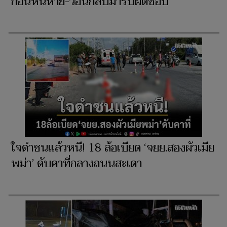
ก่อนหนีหาย-วอนกลับมารับผิดชอบ
ใจดำชนแล้วหนี! 18 ล้อเบียด ‘จยย.สองผัวเมีย
พม่า’ ดับคาที่กลางถนนสะเดา