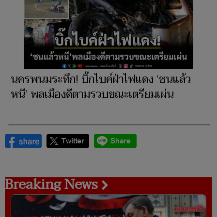
นครพนมระทึก! บิ๊กไบค์ฝ่าไฟแดง ‘ชนแล้ว
หนี’ พลเมืองดีตามรวบขณะเตรียมเผ่น
Breaking News