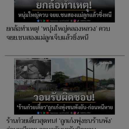
ยกล้อทำเหตุ! ‘หนุ่มใหญ่คลองหลวง’ ควบ
จยย.ชนสองแม่ลูกเจ็บแล้วชิ่งหนี
ร้านก๋วยเตี๋ยวสุดทน! ‘ถูกเก๋งพุ่งชนร้านพัง’