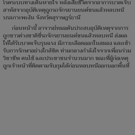
โรคระบบทางเดินหายใจ หลังเสียชีวิตจากอาการบาดเจ็บ
สาหัสจากอุบัติเหตุถูกรถจักรยานยนต์ชนแล้วหลบหนี
บนเกาะพะงัน จังหวัดสุราษฎร์ธานี
ก่อนหน้านี้ อาจารย์หมอต้นประสบอุบัติเหตุจากการ
ถูกชาวต่างชาติขี่รถจักรยานยนต์ชนแล้วหลบหนี ส่งผล
ให้ได้รับบาดเจ็บรุนแรง มีภาวะเลือดออกในสมอง และเข้า
รับการรักษาอย่างใกล้ชิด ท่ามกลางกำลังใจจากเพื่อนร่วม
วิชาชีพ คนไข้ และประชาชนจำนวนมาก ขณะที่ผู้ก่อเหตุ
ถูกเจ้าหน้าที่ติดตามจับกุมได้ก่อนหลบหนีออกนอกพื้นที่