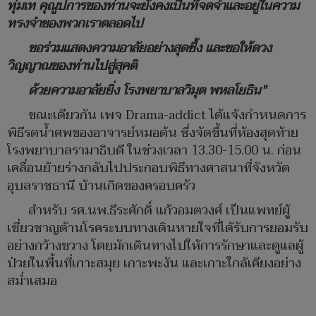
ทุ่มเท คุณูปการของท่านจะยังคงเป็นที่จดจำและอยู่ในความ
ทรงจำของพวกเราตลอดไป
ขอร่วมแสดงความอาลัยอย่างสุดซึ้ง และขอให้ดวง
วิญญาณของท่านไปสู่สุคติ
ด้วยความอาลัยยิ่ง โรงพยาบาลวิมุต พหลโยธิน"
ขณะเดียวกัน เพจ Drama-addict ได้แจ้งกำหนดการ
พิธีรดน้ำศพของอาจารย์หมอต้น ซึ่งจัดขึ้นที่ห้องสุดท้าย
โรงพยาบาลรามาธิบดี ในช่วงเวลา 13.30-15.00 น. ก่อน
เคลื่อนย้ายร่างกลับไปประกอบพิธีทางศาสนาที่จังหวัด
อุบลราชธานี บ้านเกิดของครอบครัว
สำหรับ รศ.นพ.ธีระศักดิ์ แก้วอมตวงศ์ เป็นแพทย์ผู้
เชี่ยวชาญด้านโรคระบบทางเดินหายใจที่ได้รับการยอมรับ
อย่างกว้างขวาง โดยมักเดินทางไปให้การรักษาและดูแลผู้
ป่วยในพื้นที่เกาะสมุย เกาะพะงัน และเกาะใกล้เคียงอย่าง
สม่ำเสมอ