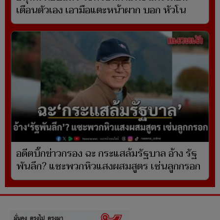
เตือนตัวเอง เอามือแตะหน้าผาก บอก หัวโน
อดีตบิ๊กข่าวกรอง ฉะ กระแสล้มรัฐบาล อ้าง รัฐ
พันลึก? แซะพวกหิวแสงผสมสูตร เซ่นลูกกรอก