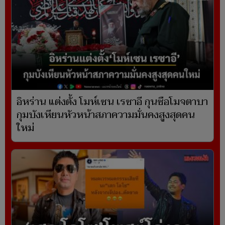
อิหร่าน แต่งตั้ง โมห์เซน เรซาอี กุนซือโมจตาบา
กุมบังเหียนหัวหน้าสภาความมั่นคงสูงสุดคน
ใหม่