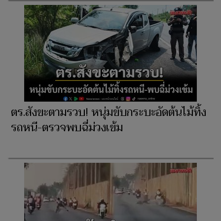
ตร.สังขะตามรวบ! หนุ่มขับกระบะอัดต้นไม้ทิ้ง
รถหนี-ตรวจพบฉี่ม่วงเข้ม