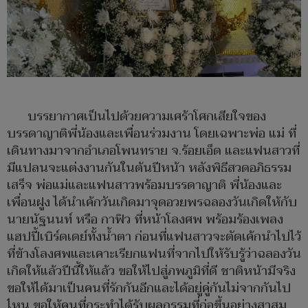
บรรยากาศเป็นไปด้วยความเศร้าโศกเสียใจของ
บรรดาญาติพี่น้องและเพื่อนร่วมงาน โดยเฉพาะพ่อ แม่ ที่
เดินทางมาจากอำเภอโพนทราย จ.ร้อยเอ็ด และแฟนสาวที่
มีแปลนจะแต่งงานกันในต้นปีหน้า หลังพิธีสวดอภิธรรม
เสร็จ พ่อแม่และแฟนสาวพร้อมบรรดาญาติ พี่น้องและ
เพื่อนฝูง ได้นำเค้กวันเกิดมาจุดอวยพรฉลองวันเกิดให้กับ
นายนัฐนนท์ หรือ กาฟิว ที่หน้าโลงศพ พร้อมร้องเพลง
แฮปปี้เบิร์ดเดย์ทั้งน้ำตา ก่อนที่แฟนสาวจะตัดเค้กนำไปไว้
ที่ข้างโลงศพและเคาะเรียกแฟนที่จากไปให้รับรู้ว่าฉลองวัน
เกิดให้แล้วปีนี้ให้แล้ว ขอให้ไปสู่ภพภูมิที่ดี ชาติหน้ามีจริง
ขอให้ได้มาเป็นคนที่รักกันอีกและได้อยู่คู่กันไม่จากกันไป
ไหน ขอให้คนที่กระทำได้รับผลกรรมที่ก่อขึ้นอย่างสาสม