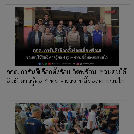
กกต. การันตีเลือกตั้งร้อยเอ็ดพร้อม! ชวนคนใช้
สิทธิ คาดรู้ผล 4 ทุ่ม - ผวจ. ปลื้มลงคะแนนไว