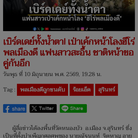
เบิร์ดเดย์ทั้งน้ำตา! เป่าเค้กหน้าโลงฮีโร่
พลเมืองดี แฟนสาวสะอื้น ชาติหน้าขอ
คู่กันอีก
วันพุธ ที่ 10 มิถุนายน พ.ศ. 2569, 19.28 น.
Tag :
พลเมืองดีถูกชนดับ
ร้อยเอ็ด
สุรินทร์
ผู้สื่อข่าวได้ลงพื้นที่วัดหนองบัว อ.เมือง จ.สุรินทร์ ชึ่ง
เป็นที่ตั้งบำเพ็ญกุศลศพของ นายณัฐนนท์ จิตหาญ อายุ