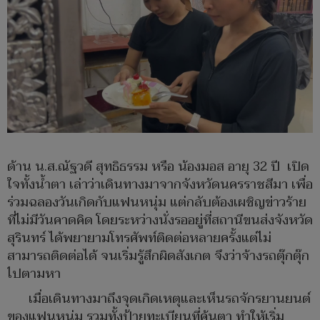
ด้าน น.ส.ณัฐวดี สุทธิธรรม หรือ น้องมอส อายุ 32 ปี เปิด
ใจทั้งน้ำตา เล่าว่าเดินทางมาจากจังหวัดนครราชสีมา เพื่อ
ร่วมฉลองวันเกิดกับแฟนหนุ่ม แต่กลับต้องเผชิญข่าวร้าย
ที่ไม่มีวันคาดคิด โดยระหว่างนั่งรออยู่ที่สถานีขนส่งจังหวัด
สุรินทร์ ได้พยายามโทรศัพท์ติดต่อหลายครั้งแต่ไม่
สามารถติดต่อได้ จนเริ่มรู้สึกผิดสังเกต จึงว่าจ้างรถตุ๊กตุ๊ก
ไปตามหา
เมื่อเดินทางมาถึงจุดเกิดเหตุและเห็นรถจักรยานยนต์
ของแฟนหนุ่ม รวมทั้งป้ายทะเบียนที่คุ้นตา ทำให้เริ่ม