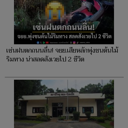
เซ่นฝนตกถนนลื่น! จยย.เสียหลักพุ่งชนต้นไม้
ริมทาง น่าสลดสังเวยไป 2 ชีวิต