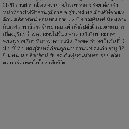
28 ปี ชาวตำบลโพนทราย อ.โพนทราย จ.ร้อยเอ็ด เจ้า
หน้าที่การไฟฟ้าส่วนภูมิภาค จ.สุรินทร์ พลเมืองดีที่ช่วยเห
ลือน.ส.ธิดารัตน์ ท่อนทอง อายุ 32 ปี ชาวสุรินทร์ ที่ทะเลาะ
กับแฟน พาขึ้นรถจักรยานยนต์ เพื่อไปส่งในเขตเทศบาล
เมืองสุรินทร์ ระหว่างจะไปรับแฟนสาวที่เดินทางมาจาก
จ.นครราชสีมา ที่มาร่วมฉลองวันเกิดของตัวเอง ในวันที่ 9
มิ.ย.นี้ ที่ บขส.สุรินทร์ ก่อนถูกนายอานนท์ คงเก่ง อายุ 32
ปี แฟน น.ส.ธิดารัตน์ ขับรถเก๋งพุ่งชนท้ายรถ จยย.ด้วย
ความเร็ว กระทั่งทั้ง 2 เสียชีวิต