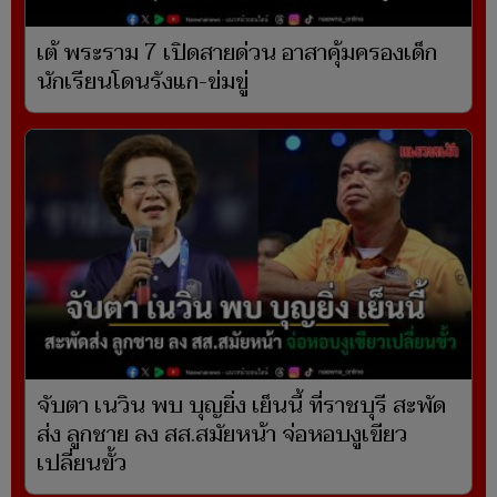
เต้ พระราม 7 เปิดสายด่วน อาสาคุ้มครองเด็ก
นักเรียนโดนรังแก-ข่มขู่
จับตา เนวิน พบ บุญยิ่ง เย็นนี้ ที่ราชบุรี สะพัด
ส่ง ลูกชาย ลง สส.สมัยหน้า จ่อหอบงูเขียว
เปลี่ยนขั้ว