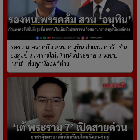
รองหน.พรรคส้ม สวน อนุทิน กำแพงคอรัปชั่น
ยิ่งสูงขึ้น เพราะไม่เห็นหัวประชาชน วิ่งซบ
'นาย' -ส่งลูกน้องแก้ต่าง