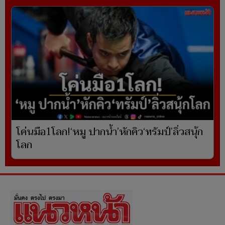
โค่นมือ1โลก!‘หมู ปากน้ำ’หักคิว‘ทรัมป์’ลิ่วสนุ้ก
โลก