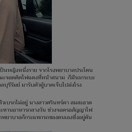
วยเป็นหญิงหนึ่งราย จากโรงพยาบาลประโคน
คน ขณะจอดติดไฟแดงที่หน้าสนาม ก็มีรถกระบะ
ุรีรัมย์ มารับตัวผู้บาดเจ็บไปส่งโรง
ล้วเบรกไม่อยู่ นางสาวศรินทร์ดา สมสะอาด
ับประทานอาหารกลางวัน ช่วงจอดรอสัญญาไฟ
รถพยาบาลก็กระแทกรถของตนเองซึ่งอยู่คัน