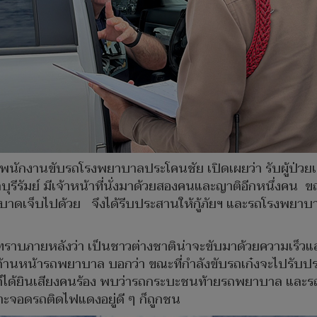
ปี พนักงานขับรถโรงพยาบาลประโคนชัย เปิดเผยว่า รับผู้ป่
ลบุรีรัมย์ มีเจ้าหน้าที่นั่งมาด้วยสองคนและญาติอีกหนึ่ง
บาดเจ็บไปด้วย จึงได้รีบประสานให้กู้ภัยฯ และรถโรงพยาบาลบ
ทราบภายหลังว่า เป็นชาวต่างชาติน่าจะขับมาด้วยความเร็วแ
ยู่ด้านหน้ารถพยาบาล บอกว่า ขณะที่กำลังขับรถเก๋งจะไปร
ดูก็ได้ยินเสียงคนร้อง พบว่ารถกระบะชนท้ายรถพยาบาล และ
ะจอดรถติดไฟแดงอยู่ดี ๆ ก็ถูกชน