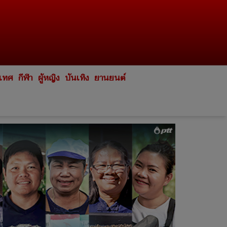
ะเทศ
กีฬา
ผู้หญิง
บันเทิง
ยานยนต์