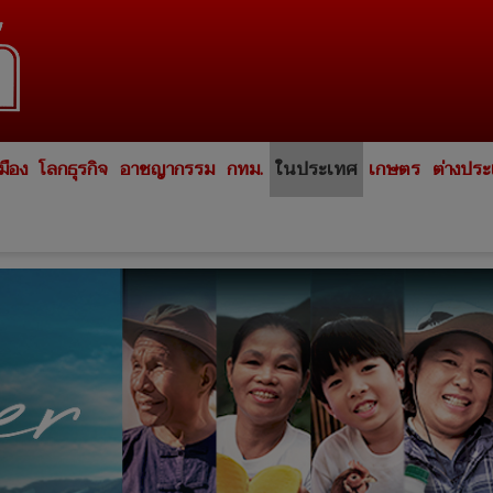
มือง
โลกธุรกิจ
อาชญากรรม
กทม.
ในประเทศ
เกษตร
ต่างปร