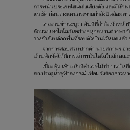
การพนันประเภทไฮโลส่งเสียงดัง และมีนักพ
แน่ชัด ก่อนวางแผนกระจายกำลังปิดล้อมทาง
รายงานข่าวระบุว่า ทันทีที่กำลังเจ้าหน
ล้อมวงแทงไฮโลกันอย่างสนุกสนานต่างพากั
วางกำลังบล็อกพื้นที่รอบตัวบ้านไว้หมดแล้ว
จากการสอบสวนปากคำ นายสถาพร อายุ 47 
บ้านพักจัดให้มีการเล่นพนันไฮโลในลักษณะนี้ไ
เบื้องต้น เจ้าหน้าที่ตำรวจได้ทำการบั
สภ.ประตูน้ำจุฬาลงกรณ์ เพื่อแจ้งข้อกล่า