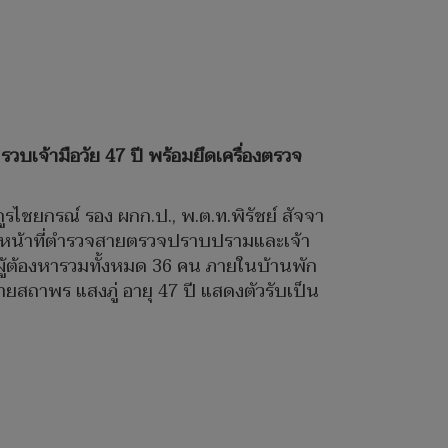
บเจ้ามือวัย 47 ปี พร้อมยึดเครื่องตรวจ
ูรไชยกรณ์ รอง ผกก.ป., พ.ต.ท.พิรัชย์ สัจจา
งเจ้าหน้าที่ตำรวจสายตรวจปราบปรามและเจ้า
้ผู้ต้องหารวมทั้งหมด 36 คน ภายในบ้านพัก
ายสถาพร แสงภู่ อายุ 47 ปี แสดงตัวรับเป็น