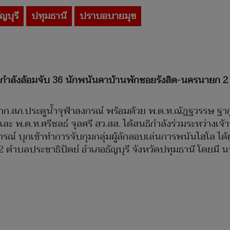
ัญบุรี
ปทุมธานี
ปราบอบายมุข
ำลังล้อมจับ 36 นักพนันคาบ้านพักซอยรังสิต-นครนายก 2 รว
ัน ผกก.สภ.ประตูน้ำจุฬาลงกรณ์ พร้อมด้วย พ.ต.ท.ณัฎฐวรรษ ฐาก
 และ พ.ต.ท.ศรีชลธ์ จุลศรี สว.สส. ได้สนธิกำลังร่วมระหว่า
รณ์ บุกเข้าทำการจับกุมกลุ่มผู้ลักลอบเล่นการพนันไฮโล ได
2 ตำบลประชาธิปัตย์ อำเภอธัญบุรี จังหวัดปทุมธานี โดยมี น