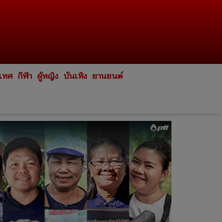
ะเทศ
กีฬา
ผู้หญิง
บันเทิง
ยานยนต์