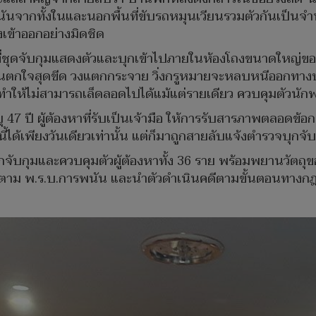
นันจากทั้งในและนอกพื้นที่ขับรถหมุนเวียนรวมตัวกันเป็น
เข้าออกอย่างมิดชิด
้าที่ชุดจับกุมแสดงตัวและบุกเข้าไปภายในห้องโถงขนาดใหญ่ขอ
นตกใจสุดขีด วงแตกกระจาย วิ่งกรูหมายจะหลบหนีออกทางปร
 ทำให้ไม่สามารถเล็ดลอดไปได้แม้แต่รายเดียว ควบคุมตัวนักพน
ปี ผู้ต้องหาที่รับเป็นเจ้ามือ ให้การรับสารภาพตลอดข้อกล
ด้เพียงวันเดียวเท่านั้น แต่ก็มาถูกสายลับแจ้งตำรวจบุกจับกุ
นทึกจับกุมและควบคุมตัวผู้ต้องหาทั้ง 36 ราย พร้อมพยานวั
วหาตาม พ.ร.บ.การพนัน และนำตัวดำเนินคดีตามขั้นตอนทาง