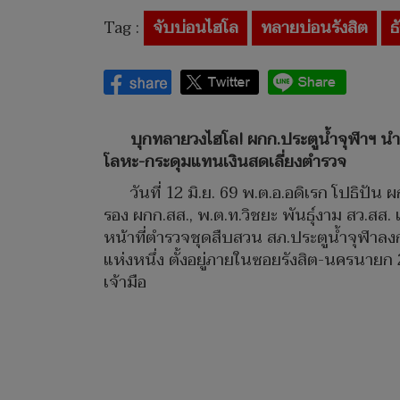
Tag :
จับบ่อนไฮโล
ทลายบ่อนรังสิต
ธ
บุกทลายวงไฮโล! ผกก.ประตูน้ำจุฬาฯ นำก
โลหะ-กระดุมแทนเงินสดเลี่ยงตำรวจ
วันที่ 12 มิ.ย. 69 พ.ต.อ.อดิเรก โปธิป
รอง ผกก.สส., พ.ต.ท.วิชยะ พันธุ์งาม สว.สส.
หน้าที่ตำรวจชุดสืบสวน สภ.ประตูน้ำจุฬาลงก
แห่งหนึ่ง ตั้งอยู่ภายในซอยรังสิต-นครนายก 
เจ้ามือ