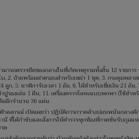
วจสามารถตรวจยึดของกลางในที่เกิดเหตุรวมทั้งสิ้น 12 รายการ 
 ใบ, 2. ถ้วยพร้อมฝาครอบสำหรับเขย่า 1 ชุด, 3. กระดุมพลาส
4 ลูก, 5. นาฬิกาจับเวลา 1 อัน, 6. ไม้สำหรับเขี่ยเงิน 21 อัน,
. ผ้าปูรองเล่น 1 ผืน, 11. เครื่องตรวจโลหะแบบพกพา (ใช้สำ
้มอีกจำนวน 36 แผ่น
จุฬาลงกรณ์ เปิดเผยว่า ปฏิบัติการกวาดล้างบ่อนพนันกลางดึก
นี ที่ได้กำชับและสั่งการให้ตำรวจทุกท้องที่กวดขันจับกุมแ
ขาด
บาะแสสำคัญจากสายลับว่า บ้านพักหลังดังกล่าวในซอยรังสิต-