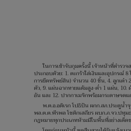
ในการเข้าจับกุมครั้งนี้ เจ้าหน้าที่ตำร
ประกอบด้วย: 1. ตะกร้าใส่เงินและอุปกรณ์ 8
การยึดทรัพย์สิน) จำนวน 40 ชิ้น, 4. ลูกเต๋า 2
ตัว, 9. แผ่นฉากทายแต้มสูง-ต่ำ 1 แผ่น, 10
อัน และ 12. ปากกาเมจิกพร้อมกระดาษจดแต
พ.ต.อ.อดิเรก โปธิปัน ผกก.สภ.ประตูน้ำ
พล.ต.ต.พีรพล โชติกเสถียร ผบก.ภ.จว.ปทุมธา
กฎหมายทุกประเภทห้ามมีในพื้นที่อย่างเด็ด
โดยก่อนหน้านี้ ชุดสืบสวนได้รับแจ้งเ