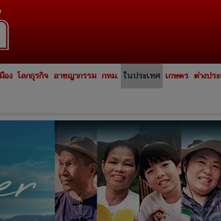
มือง
โลกธุรกิจ
อาชญากรรม
กทม.
ในประเทศ
เกษตร
ต่างปร