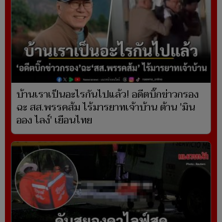
บ้านเราเป็นอะไรกันไปแล้ว! อดีตบิ๊กข่าวกรอง
ฉะ สส.พรรคส้ม ไร้มารยาทเจ้าบ้าน ต้าน 'มิน
ออง ไลง์' เยือนไทย