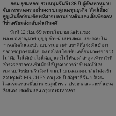
สตม.ลุยแหลก! รวบหนุ่มจีนวัย 28 ปี ผู้ต้องหาหมาย
จับกระทรวงความมั่นคงฯ ปมตุ๋นลงทุนธุรกิจ 'สัตว์เลี้ยง'
สูญเงินอื้อก่อนเชิดหนีมากบดานย่านดินแดง สั่งเพิกถอน
วีซ่าเตรียมส่งกลับดำเนินคดี
วันที่ 12 มิ.ย. 69 ตามนโยบายเร่งด่วนของ
พล.ต.ท.ภาณุมาศ บุญญลักษม์ ผบช.สตม. และคณะ ใน
การสกัดกั้นและปราบปรามชาวต่างชาติที่แฝงตัวเข้ามา
ก่ออาชญากรรมในประเทศไทย โดยขับเคลื่อนมาตรการ ‘3
ไม่’ คือ ‘ไม่ให้เข้า, ไม่ให้อยู่ และไม่ให้รอด’ ล่าสุดเจ้าหน้าที่
ตำรวจตรวจคนเข้าเมืองได้บูรณาการกำลังพลนำโดย
พ.ต.อ.ธวัชชัย นรินรัตน์ ผกก.1 บก.สส.สตม. นำกำลังเข้า
ควบคุมตัว MR.CHEN อายุ 28 ปี สัญชาติจีน บริเวณ
โรงแรมแห่งหนึ่งย่าน ซ.สุทธิพร ถ.ประชาสงเคราะห์ แขวง
ดินแดง เขตดินแดง กรุงเทพมหานคร