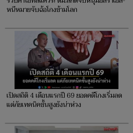
รวบคาไอทีสแควร์! ตม.สกัดจับหนุ่มอิสราเอล-
หนีหมายจับฉ้อโกงข้ามโลก
เปิดสถิติ 4 เดือนแรกปี 69 ยอดคดีโกงเริ่มลด
แต่ภัยเทคนิคขั้นสูงยังน่าห่วง