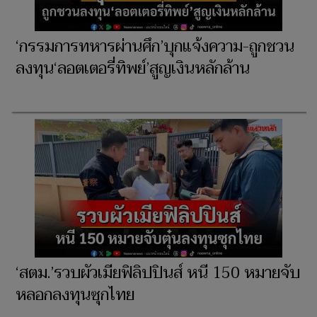
‘กรรมการทหารผ่านศึก’บุกแจ้งความ-ถูกชวน
ลงทุน‘ลอตเตอรี่ทิพย์’สูญเงินหลักล้าน
‘สตม.’รวบผัวเมียฟิลิปปินส์ หนี 150 หมายจับ
หลอกลงทุนซุกไทย