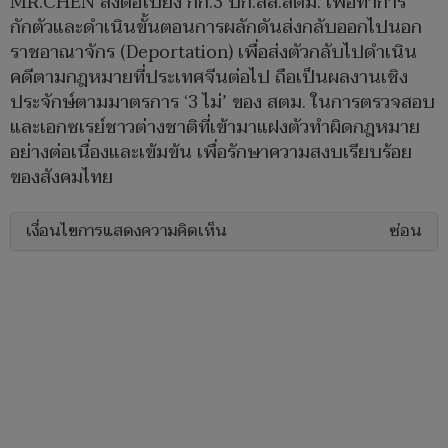
MR.CHEN ส่งต่อไปยัง กก.3 บก.สส.สตม. เพื่อทำการ
กักตัวและดำเนินขั้นตอนการผลักดันส่งกลับออกไปนอก
ราชอาณาจักร (Deportation) เพื่อส่งตัวกลับไปดำเนิน
คดีตามกฎหมายที่ประเทศจีนต่อไป ถือเป็นผลงานเชิง
ประจักษ์ตามมาตรการ ‘3 ไม่’ ของ สตม. ในการตรวจสอบ
และเอกซเรย์ชาวต่างชาติที่เข้ามาแฝงตัวทำผิดกฎหมาย
อย่างต่อเนื่องและเข้มข้น เพื่อรักษาความสงบเรียบร้อย
ของสังคมไทย
เงื่อนไขการแสดงความคิดเห็น
ซ่อน