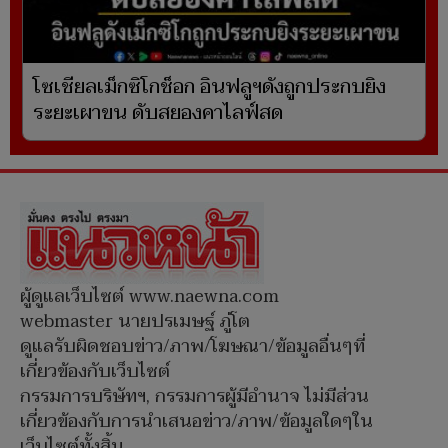
โซเชียลเม็กซิโกช็อก อินฟลูฯดังถูกประกบยิง
ระยะเผาขน ดับสยองคาไลฟ์สด
ผู้ดูแลเว็บไซต์ www.naewna.com
webmaster นายปรเมษฐ์ ภู่โต
ดูแลรับผิดชอบข่าว/ภาพ/โฆษณา/ข้อมูลอื่นๆที่
เกี่ยวข้องกับเว็บไซต์
กรรมการบริษัทฯ, กรรมการผู้มีอำนาจ ไม่มีส่วน
เกี่ยวข้องกับการนำเสนอข่าว/ภาพ/ข้อมูลใดๆใน
เว็บไซต์ทั้งสิ้น