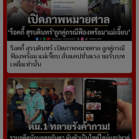
ร็อคกี้ สุรบดินทร์ เปิดภาพหมายศาล ถูกคู่กรณี
ฟ้องพร้อม แม่เจี๊ยบ ลั่นแคปชั่นแรง ขอรับบท
เหยื่อเท่านั้น