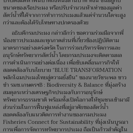
ปรับตั้งแต่ห้าพันบาทถึงหนึ่งล้านบาท ทั้งนี้ ขึ้นอยู่กับ
ขนาดของเรือประมง หรือปรับจำนวนห้าเท่าของมูลค่า
สัตว์น้ำที่ได้จากการทำการประมงแล้วแต่จำนวนใดจะสูง
กว่าและต้องได้รับโทษทางปกครองด้วย
อธิบดีกรมประมง กล่าวอีกว่า ขอความร่วมมือจากพี่
น้องชาวประมงและทุกภาคส่วนที่เกี่ยวข้องปฏิบัติตาม
มาตรการอย่างเคร่งครัด ในการร่วมบริหารจัดการและ
อนุรักษ์ทรัพยากรสัตว์น้ำ โดยกรมประมงจะติดตามผล
การดำเนินการอย่างต่อเนื่อง เพื่อขับเคลื่อนภารกิจให้
สอดคล้องกับนโยบาย “BLUE TRANSFORMATION
พลิกโฉมประมงไทยสู่ความยั่งยืน” ของนายวัชระพล ขาว
ขำ รมช.เกษตรฯB : Biodiversity & Balance ที่มุ่งสร้าง
สมดุลระหว่างเศรษฐกิจประมงกับการอนุรักษ์
ทรัพยากรธรรมชาติ พร้อมทั้งเปิดโอกาสให้ชุมชนเข้ามามี
ส่วนร่วมในการฟื้นฟูแหล่งที่อยู่อาศัยของสัตว์น้ำ
สอดคล้องกับแนวคิดการทำงานของกรมประมง
Fisheries Connect for Sustainability ที่มุ่งเน้นบูรณา
การเพื่อการจัดการทรัพยากรประมง ถือเป็นก้าวสำคัญใน