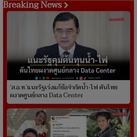
Breaking News
‘ส.อ.ท.’แนะรัฐเร่งแก้ข้อจำกัดน้ำ-ไฟ ดันไทย
ผงาดศูนย์กลาง Data Center