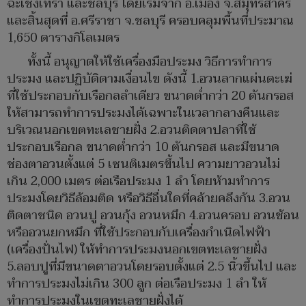
ฉะเชิงเทรา และชลบุรี โดยเริ่มจาก อ.เมือง จ.สมุทรสาคร
และสิ้นสุดที่ อ.ศรีราชา จ.ชลบุรี ครอบคลุมพื้นที่ประมาณ
1,650 ตารางกิโลเมตร
ทั้งนี้ อนุญาตให้ใช้เครื่องมือประมง วิธีการทำการ
ประมง และปฏิบัติตามเงื่อนไข ดังนี้ 1.อวนลากแผ่นตะเฆ่
ที่ใช้ประกอบกับเรือกลลำเดียว ขนาดต่ำกว่า 20 ตันกรอส
ให้สามารถทำการประมงได้เฉพาะในเวลากลางคืนและ
บริเวณนอกเขตทะเลชายฝั่ง 2.อวนติดตาปลาที่ใช้
ประกอบเรือกล ขนาดต่ำกว่า 10 ตันกรอส และมีขนาด
ช่องตาอวนตั้งแต่ 5 เซนติเมตรขึ้นไป ความยาวอวนไม่
เกิน 2,000 เมตร ต่อเรือประมง 1 ลำ โดยห้ามทำการ
ประมงโดยวิธีล้อมติด หรือวิธีอื่นใดที่คล้ายคลึงกัน 3.อวน
ติดตาชนิด อวนปู อวนกุ้ง อวนหมึก 4.อวนครอบ อวนช้อน
หรืออวนยกหมึก ที่ใช้ประกอบกับเครื่องกำเนิดไฟฟ้า
(เครื่องปั่นไฟ) ให้ทำการประมงนอกเขตทะเลชายฝั่ง
5.ลอบปูที่มีขนาดตาอวนโดยรอบตั้งแต่ 2.5 นิ้วขึ้นไป และ
ทำการประมงไม่เกิน 300 ลูก ต่อเรือประมง 1 ลำ ให้
ทำการประมงในเขตทะเลชายฝั่งได้