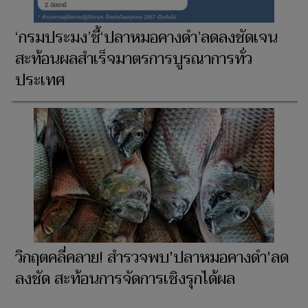
‘กรมประมง’ชี้‘ปลาหมอคางดำ’ลดลงชัดเจน
สะท้อนผลสำเร็จมาตรการบูรณาการทั่ว
ประเทศ
วิกฤตคลี่คลาย! สำรวจพบ'ปลาหมอคางดำ'ลด
ลงชัด สะท้อนการจัดการเชิงรุกได้ผล