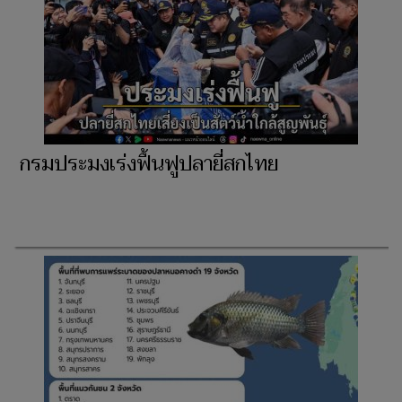
กรมประมงเร่งฟื้นฟูปลายี่สกไทย