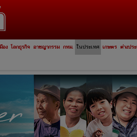
มือง
โลกธุรกิจ
อาชญากรรม
กทม.
ในประเทศ
เกษตร
ต่างปร