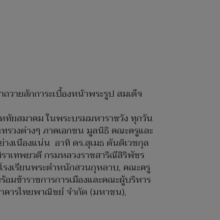
าถวายสักการะเบื้องหน้าพระรูป สมเด็จ
าสหทัยสมาคม ในพระบรมมหาราชวัง ทุกวัน
ระทรวงต่างๆ ภาคเอกชน มูลนิธิ คณะครูและ
างเนืองแน่น อาทิ ดร.สุเมธ ตันติเวชกุล
ิราเทพยวดี กรมหลวงราชสาริณีสิริพัชร
ยนโรงเรียนพระตำหนักสวนกุหลาบ, คณะครู
พร้อมข้าราชการการเมืองและคณะผู้บริหาร
ธนาคารไทยพาณิชย์ จำกัด (มหาชน),