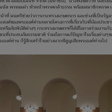
ทกัลฟ์ ดีเวลลอปเมนท์ จำกัด (มหาชน), นางพงษ์สวาท นีละโยธ
รรมนัส พรหมเผ่า หัวหน้าพรรคกล้าธรรม พร้อมสมาชิกพรรค เ
หน้าที่ มนตรีช่วยว่าการกระทรวงเกษตรกร และช่วงที่เป็นร
ค์ของพระองค์ท่านหลายโครงการที่เกี่ยวกับพี่น้องประชาชน 
ัยหรือภัยพิบัติต่างๆ กระทรวงเกษตรฯก็ได้มีโอกาสร่วมงานกับ
่ประสบภัยธรรมชาติ ร่วมถึงการแก้ปัญหาในเรื่องต่างๆของพ
ค์ท่าน ก็รู้สึกเศร้าใจอย่างมากทีสูญเสียพระองค์ท่านไป