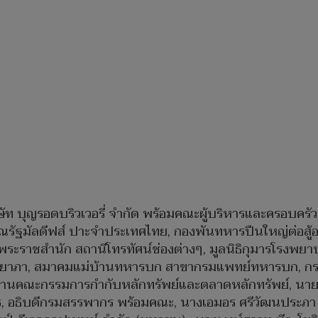
ิษัท บุญรอดบริวเวอรี่ จำกัด พร้อมคณะผู้บริหารและครอบคร
ธารณรัฐมัลดีฟส์ ปาะจำประเทศไทย, กองพันทหารปืนใหญ่ต่อสู
ในพระราชสำนัก สถานีโทรทัศน์ช่องต่างๆ, มูลนิธิกุมารโรงพย
กิติยาภา, สมาคมแม่บ้านทหารบก สาขากรมแพทย์ทหารบก, กร
ำนักงานคณะกรรมการกำกับหลักทรัพย์และตลาดหลักทรัพย์, นาย
, อธิบดีกรมสรรพากร พร้อมคณะ, นางเอมอร ศรีวัฒนประภา ป