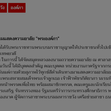
วัง
องค์ภา
ามแสดงความอาลัย “พระองค์ภา”
วังได้รับพระราชทานพระบรมราชานุญาตให้ประชาชนทั่วไปเข้
ราเทพยวดี
ดา ในการนี้ ได้จัดสมุดหลวงลงนามถวายความอาลัย ณ ศาล
โดยในวันนี้ ได้มีบุคคลสำคัญ คณะบุคคล หน่วยงานภาครัฐจากก
ันแต่กายด้วยสุภาพไว้ทุกข์สีดำเดินทางมาแสดงความอาลัยอย่
ะพระสหายสมเด็จพระเจ้าลูกเธอ เจ้าฟ้าพัชรกิติยาภา นเรนท
 หัวหน้าพรรคเพื่อไทย พร้อมสมาชิกพรรค, คณะครูและนักเรี
ยประเสริฐ จันทรรวงทอง รัฐมนตรีว่าการกระทรวงศึกษาธิการ 
ื่องนาค ผู้จัดการสาขาพระบรมมหาราชวัง เครือข่ายสาขา 