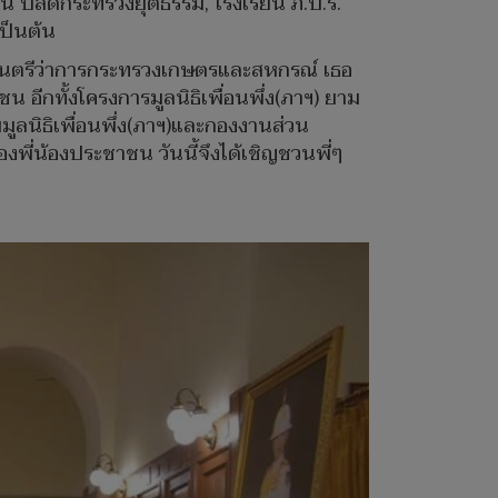
ิน ปลัดกระทรวงยุติธรรม, โรงเรียน ภ.ป.ร.
ป็นต้น
ัฐมนตรีว่าการกระทรวงเกษตรและสหกรณ์ เธอ
อีกทั้งโครงการมูลนิธิเพื่อนพึ่ง(ภาฯ) ยาม
มูลนิธิเพื่อนพึ่ง(ภาฯ)และกองงานส่วน
ี่น้องประชาชน วันนี้จึงได้เชิญชวนพี่ๆ