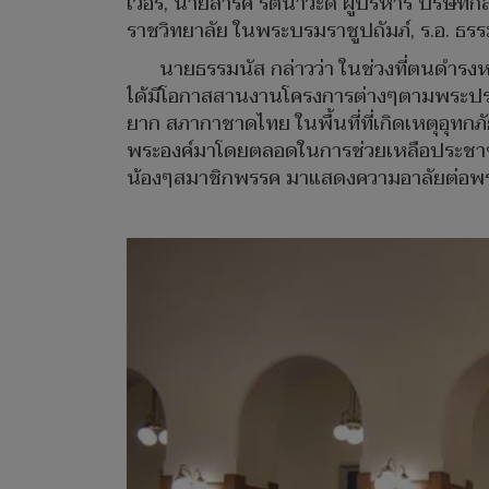
เวอร์, นายสาริศ รัตนาวะดี ผู้บริหาร บริษั
ราชวิทยาลัย ในพระบรมราชูปถัมภ์, ร.อ. ธ
นายธรรมนัส กล่าวว่า ในช่วงที่ตนดำรง
ได้มีโอกาสสานงานโครงการต่างๆตามพระประสง
ยาก สภากาชาดไทย ในพื้นที่ที่เกิดเหตุอุทกภ
พระองค์มาโดยตลอดในการช่วยเหลือประชาชนที
น้องๆสมาชิกพรรค มาแสดงความอาลัยต่อพระอง