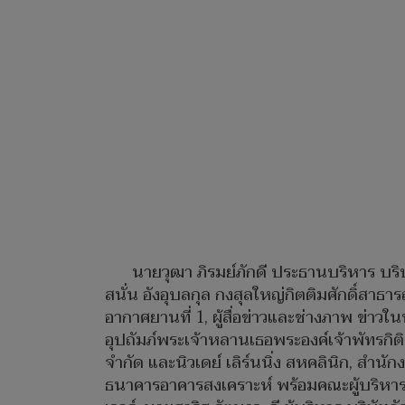
นายวุฒา ภิรมย์ภักดี ประธานบริหาร บร
สนั่น อังอุบลกุล กงสุลใหญ่กิตติมศักดิ์สา
อากาศยานที่ 1, ผู้สื่อข่าวและช่างภาพ ข่าว
อุปถัมภ์พระเจ้าหลานเธอพระองค์เจ้าพัทร
จำกัด และนิวเดย์ เลิร์นนิ่ง สหคลินิก, ส
ธนาคารอาคารสงเคราะห์ พร้อมคณะผู้บริหาร