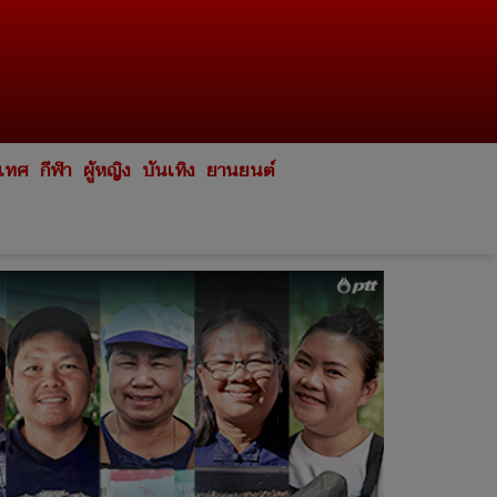
ะเทศ
กีฬา
ผู้หญิง
บันเทิง
ยานยนต์