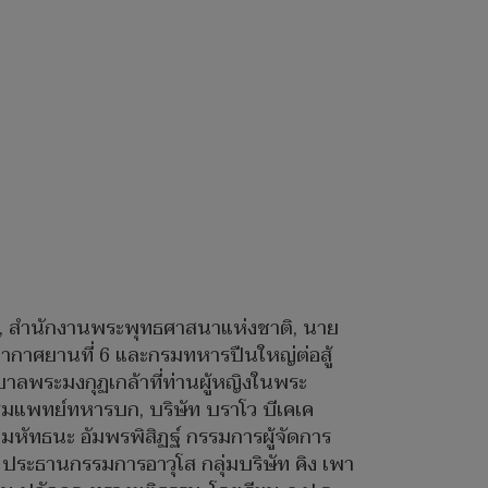
ัว, สำนักงานพระพุทธศาสนาแห่งชาติ, นาย
้อากาศยานที่ 6 และกรมทหารปืนใหญ่ต่อสู้
าบาลพระมงกุฏเกล้าที่ท่านผู้หญิงในพระ
มแพทย์ทหารบก, บริษัท บราโว บีเคเค
มหัทธนะ อัมพรพิสิฏฐ์ กรรมการผู้จัดการ
ระธานกรรมการอาวุโส กลุ่มบริษัท คิง เพา