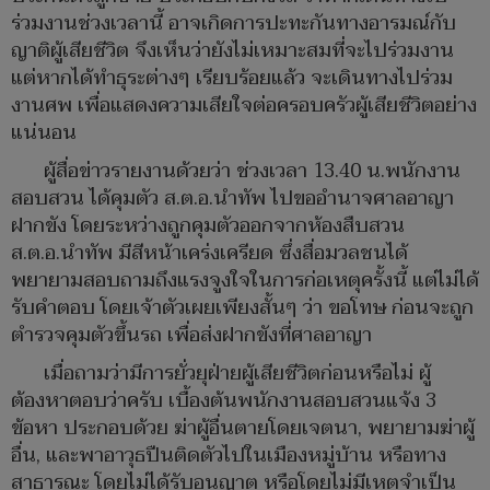
ร่วมงานช่วงเวลานี้ อาจเกิดการปะทะกันทางอารมณ์กับ
ญาติผู้เสียชีวิต จึงเห็นว่ายังไม่เหมาะสมที่จะไปร่วมงาน
แต่หากได้ทำธุระต่างๆ เรียบร้อยแล้ว จะเดินทางไปร่วม
งานศพ เพื่อแสดงความเสียใจต่อครอบครัวผู้เสียชีวิตอย่าง
แน่นอน
ผู้สื่อข่าวรายงานด้วยว่า ช่วงเวลา 13.40 น.พนักงาน
สอบสวน ได้คุมตัว ส.ต.อ.นำทัพ ไปขออำนาจศาลอาญา
ฝากขัง โดยระหว่างถูกคุมตัวออกจากห้องสืบสวน
ส.ต.อ.นำทัพ มีสีหน้าเคร่งเครียด ซึ่งสื่อมวลชนได้
พยายามสอบถามถึงแรงจูงใจในการก่อเหตุครั้งนี้ แต่ไม่ได้
รับคำตอบ โดยเจ้าตัวเผยเพียงสั้นๆ ว่า ขอโทษ ก่อนจะถูก
ตำรวจคุมตัวขึ้นรถ เพื่อส่งฝากขังที่ศาลอาญา
เมื่อถามว่ามีการยั่วยุฝ่ายผู้เสียชีวิตก่อนหรือไม่ ผู้
ต้องหาตอบว่าครับ เบื้องต้นพนักงานสอบสวนแจ้ง 3
ข้อหา ประกอบด้วย ฆ่าผู้อื่นตายโดยเจตนา, พยายามฆ่าผู้
อื่น, และพาอาวุธปืนติดตัวไปในเมืองหมู่บ้าน หรือทาง
สาธารณะ โดยไม่ได้รับอนุญาต หรือโดยไม่มีเหตุจำเป็น