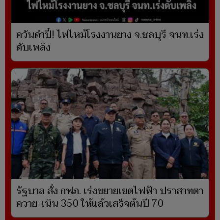
ควันดำปี๋! ไฟไหม้โรงงานยาง จ.ชลบุรี จนท.เร่ง
ดับเพลิง
รัฐบาล สั่ง กฟภ. เร่งขยายเขตไฟฟ้า ปราสาทตา
ควาย-เนิน 350 ให้แล้วเสร็จต้นปี 70