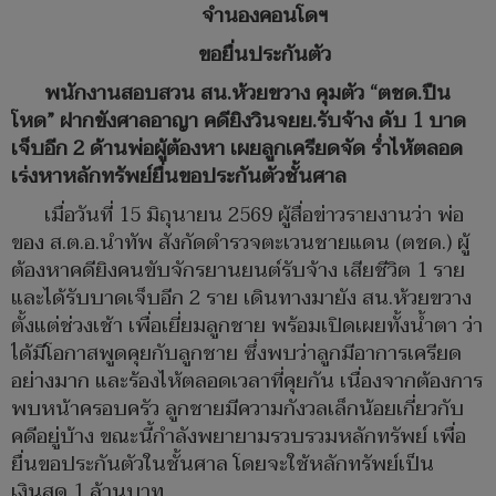
จำนองคอนโดฯ
ขอยื่นประกันตัว
พนักงานสอบสวน สน.ห้วยขวาง คุมตัว “ตชด.ปืน
โหด” ฝากขังศาลอาญา คดียิงวินจยย.รับจ้าง ดับ 1 บาด
เจ็บอีก 2 ด้านพ่อผู้ต้องหา เผยลูกเครียดจัด ร่ำไห้ตลอด
เร่งหาหลักทรัพย์ยื่นขอประกันตัวชั้นศาล
เมื่อวันที่ 15 มิถุนายน 2569 ผู้สื่อข่าวรายงานว่า พ่อ
ของ ส.ต.อ.นําทัพ สังกัดตำรวจตะเวนชายแดน (ตชด.) ผู้
ต้องหาคดียิงคนขับจักรยานยนต์รับจ้าง เสียชีวิต 1 ราย
และได้รับบาดเจ็บอีก 2 ราย เดินทางมายัง สน.ห้วยขวาง
ตั้งแต่ช่วงเช้า เพื่อเยี่ยมลูกชาย พร้อมเปิดเผยทั้งน้ำตา ว่า
ได้มีโอกาสพูดคุยกับลูกชาย ซึ่งพบว่าลูกมีอาการเครียด
อย่างมาก และร้องไห้ตลอดเวลาที่คุยกัน เนื่องจากต้องการ
พบหน้าครอบครัว ลูกชายมีความกังวลเล็กน้อยเกี่ยวกับ
คดีอยู่บ้าง ขณะนี้กำลังพยายามรวบรวมหลักทรัพย์ เพื่อ
ยื่นขอประกันตัวในชั้นศาล โดยจะใช้หลักทรัพย์เป็น
เงินสด 1 ล้านบาท