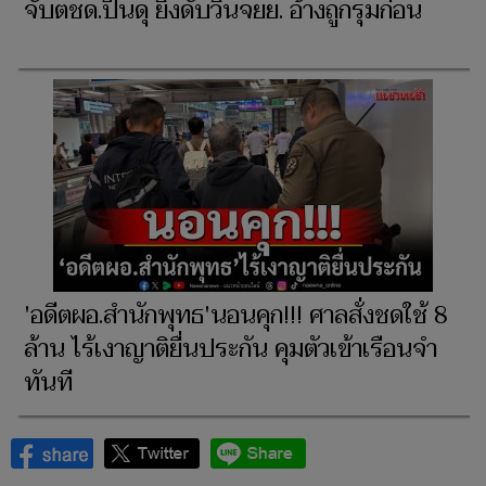
จับตชด.ปืนดุ ยิงดับวินจยย. อ้างถูกรุมก่อน
'อดีตผอ.สำนักพุทธ'นอนคุก!!! ศาลสั่งชดใช้ 8
ล้าน ไร้เงาญาติยื่นประกัน คุมตัวเข้าเรือนจำ
ทันที