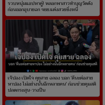
รวบหนุ่มแอปหาคู่! หลอกพาสาวทำบุญวัดดัง
ก่อนออกอุบายฉก จยย.แต่งสวยซิ่งหนี
เจ๊ปอง เปิดใจ คุยสาย ฉลอง บอก 'ดีนะต่อสาย
หาปอง ไม่อย่างนั้นอีกหลายคน' ก่อนช่วยคุมสติ
ปลดกระสุน-วางปืน