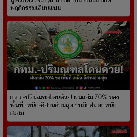
ปูพรมตรวจอาวุธ-ยา ล็อกพื้นที่เสี่ยง สกัด
พฤติกรรมเลียนแบบ
กทม.-ปริมณฑลโดนด้วย! ฝนถล่ม 70% ของ
พื้นที่ เหนือ-อีสานอ่วมสุด รับมือฝนตกหนัก
สะสม