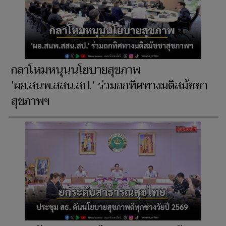
กลาโหมหนุนนโยบายสุขภาพ
'ผอ.สนพ.สสน.สป.' ร่วมถกทิศทางมติสมัชชา
สุขภาพฯ