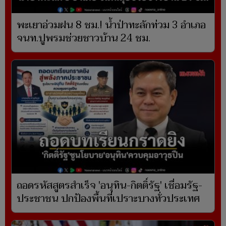
พะเยาอ่วมฝน 8 ชม.! น้ำป่าทะลักท่วม 3 อำเภอ
จนท.ปูพรมช่วยชาวบ้าน 24 ชม.
ถอดรหัสสูตรสำเร็จ 'อนุทิน-กิตติ์รัฐ' เชื่อมรัฐ-
ประชาชน ปกป้องพื้นที่เปราะบางทั่วประเทศ