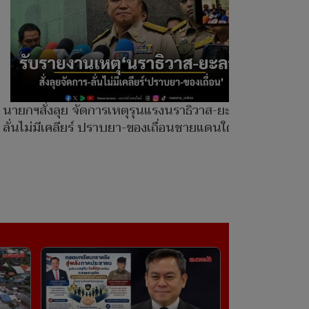
นายกฯสั่งลุย จัดการเหตุรุนแรงนราธิวาส-ยะลา
ลั่นไม่มีเคลียร์ ปราบยา-ของเถื่อนชายแดนใต้