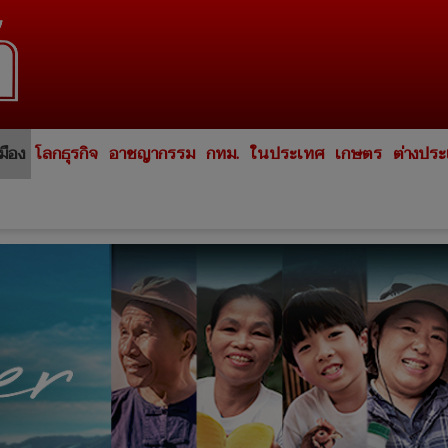
มือง
โลกธุรกิจ
อาชญากรรม
กทม.
ในประเทศ
เกษตร
ต่างปร