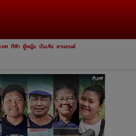
ะเทศ
กีฬา
ผู้หญิง
บันเทิง
ยานยนต์