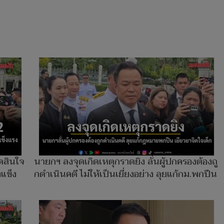
ดสินใจ
นายกฯ ลงจุดเกิดเหตุกราดยิง ลั่นผู้ปกครองต้องถู
งแข็ง
กดําเนินคดี ไม่ให้เป็นเยี่ยงอย่าง ลุยแก้กม.พกปืน