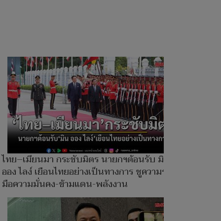
ไทย–เมียนมา กระชับมิตร นายกฯต้อนรับ มิน
ออง ไลง์ เยือนไทยอย่างเป็นทางการ ชูความร่วม
มือความมั่นคง-ข้ามแดน-พลังงาน