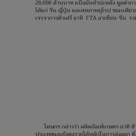
28,696 ล้านบาท แป้งมันสำปะหลัง มูลค่าการ
ได้แก่ จีน ญี่ปุ่น และสหภาพยุโรป ขณะเดี
เจรจาการค้าเสรี อาทิ FTA อาเซียน-จีน รวมท
โฆษกฯ กล่าวว่า ผลิตภัณฑ์เกษตร อาทิ ข
ประเทศและยังคงรายได้หลักในการส่งออก ซึ