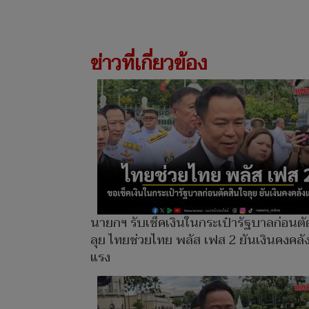
ข่าวที่เกี่ยวข้อง
นายกฯ รับเช็คเงินในกระเป๋ารัฐบาลก่อนตั
ลุย ไทยช่วยไทย พลัส เฟส 2 ยันเงินคงคลั
แรง