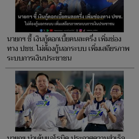
นายกฯ ชี้ เงินกู้ดอกเบี้ยคนละครึ่ง เพิ่มช่อง
ทาง ปชช. ไม่ต้องกู้นอกระบบ เพิ่มเสถียรภาพ
ระบบการเงินประชาชน
นายกฯ นำเต้นแอโรบิค ประกาศความสำเร็จ