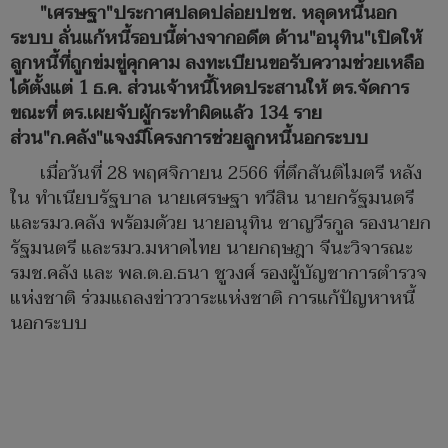
"เศรษฐา"ประกาศปลดปล่อยปชช. หลุดหนี้นอก
ระบบ ลั่นแก้หนี้รอบนี้ต่างจากอดีต ด้าน"อนุทิน"เปิดให้
ลูกหนี้ที่ถูกข่มขู่คุกคาม ลงทะเบียนขอรับความช่วยเหลือ
ได้ตั้งแต่ 1 ธ.ค. ส่วนเจ้าหนี้โหดประสานให้ ตร.จัดการ
ขณะที่ ตร.เผยจับผู้กระทำผิดแล้ว 134 ราย
ส่วน"ก.คลัง"แจงมีโครงการช่วยลูกหนี้นอกระบบ
เมื่อวันที่ 28 พฤศจิกายน 2566 ที่ตึกสันติไมตรี หลัง
ใน ทำเนียบรัฐบาล นายเศรษฐา ทวีสิน นายกรัฐมนตรี
และรมว.คลัง พร้อมด้วย นายอนุทิน ชาญวีรกูล รองนายก
รัฐมนตรี และรมว.มหาดไทย นายกฤษฎา จีนะวิจารณะ
รมช.คลัง และ พล.ต.อ.ธนา ชูวงศ์ รองผู้บัญชาการตำรวจ
แห่งชาติ ร่วมแถลงข่าววาระแห่งชาติ การแก้ปัญหาหนี้
นอกระบบ