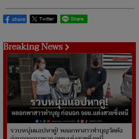
Breaking News
รวบหนุ่มแอปหาคู่! หลอกพาสาวทำบุญวัดดัง
ก่อนออกอุบายฉก จยย.แต่งสวยซิ่งหนี