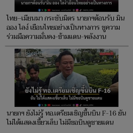
ไทย–เมียนมา กระชับมิตร นายกฯต้อนรับ มิน
ออง ไลง์ เยือนไทยอย่างเป็นทางการ ชูความ
ร่วมมือความมั่นคง-ข้ามแดน-พลังงาน
นายกฯ ยังไม่รู้ ทอ.เตรียมเชิญขึ้นบิน F-16 ยัน
ไม่ได้แสดงเขี้ยวเล็บ ไม่มีขอบินดูชายแดน