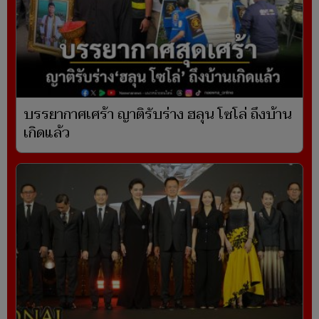
บรรยากาศเศร้า ญาติรับร่าง ฮลุน โซโล่ ถึงบ้าน
เกิดแล้ว