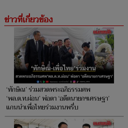
ข่าวที่เกี่ยวข้อง
‘ทักษิณ’ ร่วมสวดพระอภิธรรมศพ
‘พล.ต.ท.ผ่อน’ พ่อตา ‘อดีตนายกฯเศรษฐา’
แกนนำเพื่อไทยร่วมงานพรึ่บ