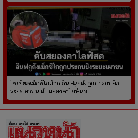
โซเชียลเม็กซิโกช็อก อินฟลูฯดังถูกประกบยิง
ระยะเผาขน ดับสยองคาไลฟ์สด