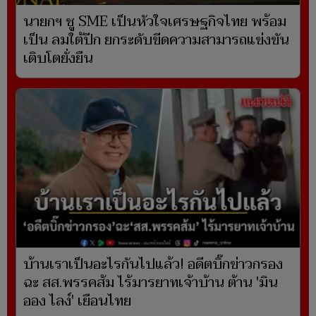
นายกฯ ชู SME เป็นหัวใจเศรษฐกิจไทย พร้อม
เป็น ลมใต้ปีก ยกระดับขีดความสามารถแข่งขัน
เติบโตยั่งยืน
บ้านเราเป็นอะไรกันไปแล้ว! อดีตบิ๊กข่าวกรอง
ฉะ สส.พรรคส้ม ไร้มารยาทเจ้าบ้าน ต้าน 'มิน
ออง ไลง์' เยือนไทย