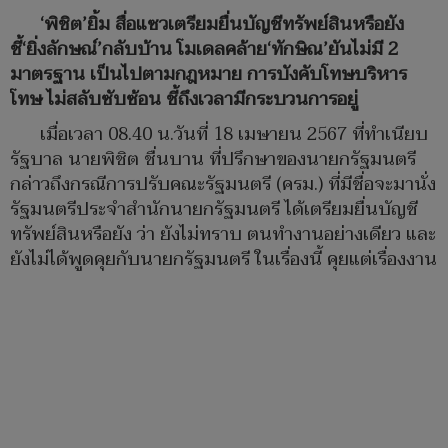
‘พิชิต’ยิ้ม สื่อแซวเตรียมยื่นบัญชีทรัพย์สินหรือยัง
ชี้‘ยิ่งลักษณ์’กลับบ้าน โมเดลคล้าย‘ทักษิณ’ยันไม่มี 2
มาตรฐาน เป็นไปตามกฎหมาย การบังคับโทษบริหาร
โทษ ไม่สลับซับซ้อน ชี้ถึงเวลามีกระบวนการอยู่
เมื่อเวลา 08.40 น.วันที่ 18 เมษายน 2567 ที่ทำเนียบ
รัฐบาล นายพิชิต ชื่นบาน ที่ปรึกษาของนายกรัฐมนตรี
กล่าวถึงกรณีการปรับคณะรัฐมนตรี (ครม.) ที่มีชื่อจะมานั่ง
รัฐมนตรีประจำสำนักนายกรัฐมนตรี ได้เตรียมยื่นบัญชี
ทรัพย์สินหรือยัง ว่า ยังไม่ทราบ ตนทำงานอย่างเดียว และ
ยังไม่ได้พูดคุยกับนายกรัฐมนตรี ในเรื่องนี้ คุยแต่เรื่องงาน