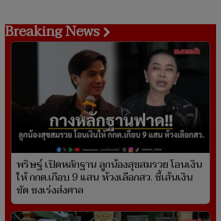
Breaking News
พริษฐ์ เปิดหลักฐาน ลูกน้องสุขสมรวย โอนเงิน
ให้ กกต.เกือบ 9 แสน ห้วงเลือกสว. ชี้เส้นเงิน
ชัด ชงเร่งส่งศาล