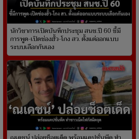
นักวิชาการเปิดบันทึกประชุม สนช.ปี 60 ชี้มี
การพูด-เปิดช่องฮั้ว-โกง สว. ตั้งแต่ออกแบบ
ระบบเลือกกันเอง
ณเดชน์ ปล่อยช็อตเด็ด พร้อมแคปชั่นพีค ทำ