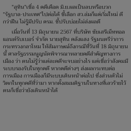
"สุทิน"เชื่อ 4 คดีเดือด มิ.ย.ผลเป็นลบหรือบวก
"รัฐบาล-ประเทศ"ไปต่อได้ ชี้เลือก สว.ล่มก็แค่เริ่มใหม่ ดี
กว่าฝืน ไม่รู้มีปรับ ครม. ชี้ปรับบ่อยไม่ส่งผลดี
เมื่อวันที่ 13 มิถุนายน 2567 ที่บริษัท ชัยเสรีเม็ททอล
แอนด์รับเบอร์ จำกัด นายสุทิน คลังแสง รัฐมนตรีว่าการ
กระทรวงกลาโหม ให้สัมภาษณ์ถึงกรณีที่วันที่ 18 มิถุนายน
นี้ ศาลรัฐธรรมนูญนัดพิจารณาหลายคดีสำคัญทางการ
เมือง ว่า ตนไม่รู้ว่าแต่ละคดีจะจบอย่างไร แต่เชื่อว่าสังคมมี
ระบบรองรับในทุกคดี หากคดีต่างๆ ส่งผลกระทบต่อ
การเมือง การเมืองก็มีระบบเดินหน้าต่อไป ซึ่งส่วนตัวไม่
วิตกในทุกคดีที่ว่ามา หากตั้งสมมติฐานในทางที่เลวร้ายไว้
ตนก็เชื่อว่ายังเดินหน้าได้