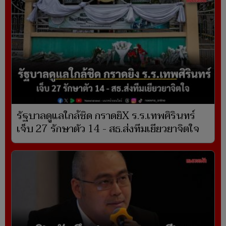
รัฐบาลดูแลใกล้ชิด กราดยิX ร.ร.เทพศิรินทร์
เจ็บ 27 รักษาตัว 14 - สธ.ส่งทีมเยียวยาจิตใจ