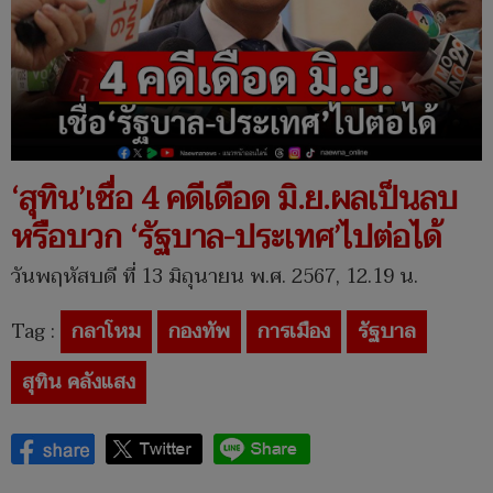
‘สุทิน’เชื่อ 4 คดีเดือด มิ.ย.ผลเป็นลบ
หรือบวก ‘รัฐบาล-ประเทศ’ไปต่อได้
วันพฤหัสบดี ที่ 13 มิถุนายน พ.ศ. 2567, 12.19 น.
Tag :
กลาโหม
กองทัพ
การเมือง
รัฐบาล
สุทิน คลังแสง