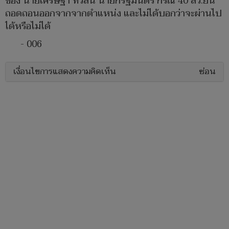
ของ นายเศรษฐา ทวีสิน นายกรัฐมนตรี กรณี 40 สว.ยื่น
ถอดถอนออกจากจากตำแหน่ง และไม่ได้บอกว่าจะผ่านไป
ได้หรือไม่ได้
- 006
เงื่อนไขการแสดงความคิดเห็น
ซ่อน