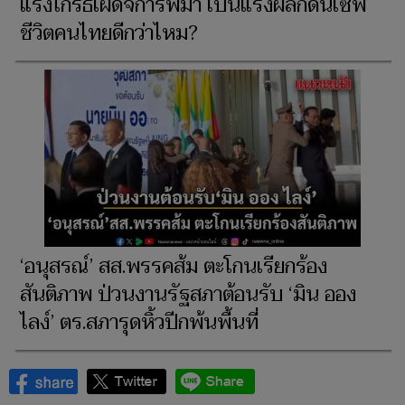
แรงโกรธเผด็จการพม่า เป็นแรงผลักดันเซฟ
ชีวิตคนไทยดีกว่าไหม?
‘อนุสรณ์’ สส.พรรคส้ม ตะโกนเรียกร้อง
สันติภาพ ป่วนงานรัฐสภาต้อนรับ ‘มิน ออง
ไลง์’ ตร.สภารุดหิ้วปีกพ้นพื้นที่