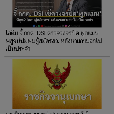
ไอติม จี้ กกต.-DSI ตรวจวงจรปิด พูลแมน
พิสูจน์ปมพบผู้สมัครสว. หลังนายกฯบอกไป
เป็นประจำ