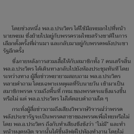
โดยช่วงหนึ่ง พล.อ.ประวิตร ได้ใช้มือหยอกไปที่หน้า
นายพยม ซึ่งย้ายไปอยู่กับพรรครวมไทยสร้างชาติในการ
เลือกตั้งครั้งที่ผ่านมา และกลับมาอยู่กับพรรคพลังประชา
รัฐอีกครั้ง
ซึ่งภายหลังการสวมเสื้อให้กับสมาชิกทั้ง 7 คนเสร็จสิ้น
พล.อ.ประวิตร ได้เดินทางกลับไปยังห้องประชุมทันที โดย
ระหว่างทาง ผู้สื่อข่าวพยายามสอบถาม พล.อ.ประวิตร
หลายคำถาม โดยเฉพาะเหตุผลที่รับนายวัน เข้ามาเป็น
สมาชิกพรรค รวมถึงพื้นที่ กทม.ของพรรคจะแข็งแรงขึ้น
หรือไม่ แต่ พล.อ.ประวิตร ไม่ได้ตอบคำถามใด ๆ
กระทั่งผู้สื่อข่าวถามถึงเสียงวิพากษ์วิจารณ์ว่าพรรค
พลังประชารัฐจะเป็นพรรคสาขาของพรรคเพื่อไทยหรือไม่
โดย พล.อ.ประวิตร ถึงกับทำเสียงขึงขังว่า “ไม่มี” และทำ
หน้าหงุดหงิด จากนั้นได้ขึ้นลิฟต์ไปห้องทำงาน โดยไม่