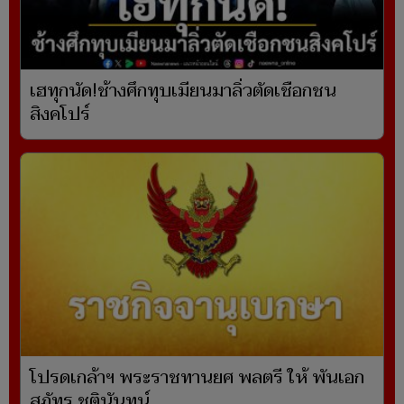
เฮทุกนัด!ช้างศึกทุบเมียนมาลิ่วตัดเชือกชน
สิงคโปร์
โปรดเกล้าฯ พระราชทานยศ พลตรี ให้ พันเอก
สุภัทร ชูตินันทน์