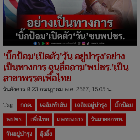
'บิ๊กป้อม'เปิดตัว'วัน อยู่บำรุง'อย่าง
เป็นทางการ ฉุนสื่อถาม'พปชร.'เป็น
สาขาพรรคเพื่อไทย
วันอังคาร ที่ 23 กรกฎาคม พ.ศ. 2567, 15.05 น.
Tag :
กกต.
เฉลิมท้าขับ
เฉลิมอยู่บำรุง
บิ๊กป้อม
พปชร.
เพื่อไทย
แพทองธาร
วันลาออกพท.
วันอยู่บำรุง
อุ๊งอิ๊ง