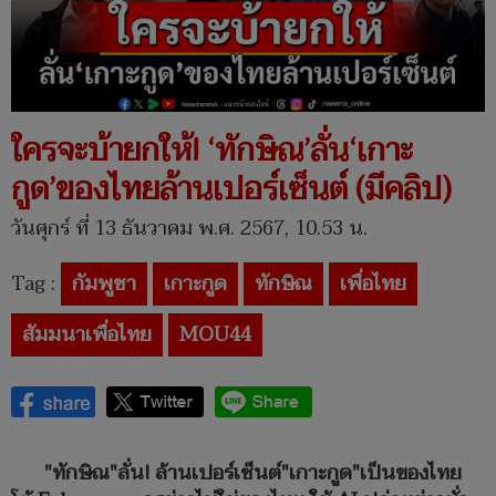
ใครจะบ้ายกให้! ‘ทักษิณ’ลั่น‘เกาะ
กูด’ของไทยล้านเปอร์เซ็นต์ (มีคลิป)
วันศุกร์ ที่ 13 ธันวาคม พ.ศ. 2567, 10.53 น.
Tag :
กัมพูชา
เกาะกูด
ทักษิณ
เพื่อไทย
สัมมนาเพื่อไทย
MOU44
"ทักษิณ"ลั่น! ล้านเปอร์เซ็นต์"เกาะกูด"เป็นของไทย