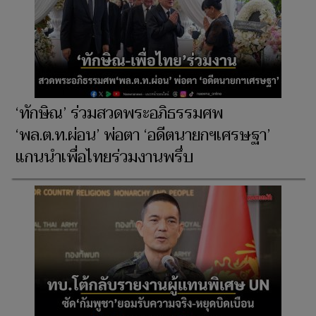
‘ทักษิณ’ ร่วมสวดพระอภิธรรมศพ
‘พล.ต.ท.ผ่อน’ พ่อตา ‘อดีตนายกฯเศรษฐา’
แกนนำเพื่อไทยร่วมงานพรึ่บ