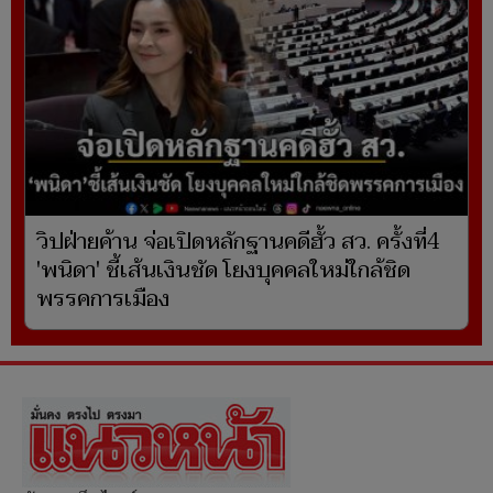
วิปฝ่ายค้าน จ่อเปิดหลักฐานคดีฮั้ว สว. ครั้งที่4
'พนิดา' ชี้เส้นเงินชัด โยงบุคคลใหม่ใกล้ชิด
พรรคการเมือง