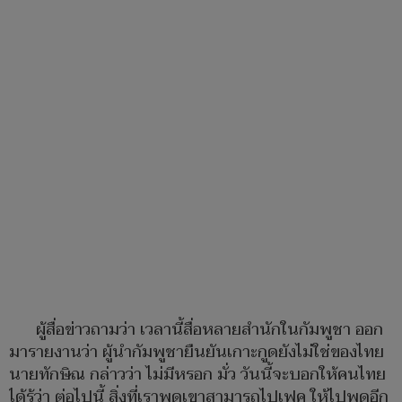
ผู้สื่อข่าวถามว่า เวลานี้สื่อหลายสำนักในกัมพูชา ออก
มารายงานว่า ผู้นำกัมพูชายืนยันเกาะกูดยังไม่ใช่ของไทย
นายทักษิณ กล่าวว่า ไม่มีหรอก มั่ว วันนี้จะบอกให้คนไทย
ได้รู้ว่า ต่อไปนี้ สิ่งที่เราพูดเขาสามารถไปเฟค ให้ไปพูดอีก