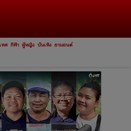
ะเทศ
กีฬา
ผู้หญิง
บันเทิง
ยานยนต์