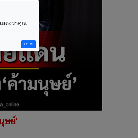
ราแสดงว่าคุณ
ยอมรับ
ุษย์’