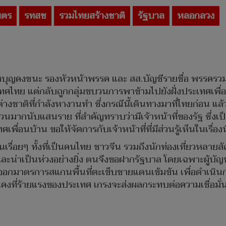
บตร
รทสช
รวมไทยสร้างชาติ
รัฐบาล
หลอกลวง
วังบุญคงชนะ รองหัวหน้าพรรค และ สส.บัญชีรายชื่อ พรรครวม
ไทย แต่กลับถูกกลุ่มขบวนการพาข้ามไปยังฝั่งประเทศเพื่
างชาติที่กำลังหางานทำ ซึ่งกรณีนี้เดินทางมาที่ไทยก่อน แล
กนับแสนราย ที่สำคัญทราบว่ามีเจ้าหน้าที่ของรัฐ ซึ่งเป็
เพื่อนบ้าน ขอให้จัดการกับเจ้าหน้าที่ที่มีส่วนรู้เห็นในเรื่องน
ึ้นเรื่อยๆ ทั้งที่เป็นคนไทย ชาวจีน รวมถึงนักท่องเที่ยวหล
และน่าเป็นห่วงอย่างยิ่ง ตนจึงขอฝากรัฐบาล โดยเฉพาะผู้บั
ร่งออกมาตรการสแกนพื้นที่ตะเข็บชายแดนเข้มข้น เพื่อดำเน
มั่นคงที่ร้ายแรงของประเทศ เกรงจะส่งผลกระทบต่อความเชื่อ