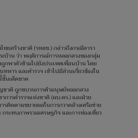
ไทยสร้างชาติ (รทสช.) กล่าวถึงกรณีดารา
อนบ้าน ว่า พฤติการณ์การหลอกลวงของกลุ่ม
้วถูกพาตัวข้ามไปยังประเทศเพื่อนบ้าน โดย
นทหาร และตำรวจ เข้าไปมีส่วนเกี่ยวข้องใน
ี้ขั้นเด็ดขาด
ายสัญชาติ ถูกขบวนการค้ามนุษย์หลอกลวง
ญชาการตำรวจแห่งชาติ (ผบ.ตร.) และฝ่าย
ินการติดตามขยายผลในการกวาดล้างเครือข่าย
มั่น กระทบภาพรวมเศรษฐกิจ และการท่องเที่ยว