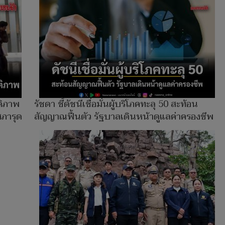
ติภาพ
รัชดา ชี้ดัชนีเชื่อมั่นผู้บริโภคทะลุ 50 สะท้อน
สภารุด
สัญญาณฟื้นตัว รัฐบาลเดินหน้าดูแลค่าครองชีพ