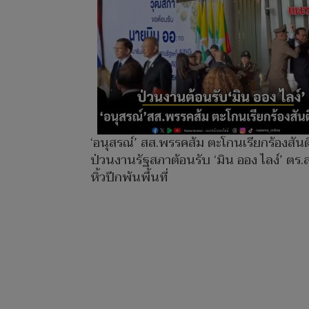
‘อนุสรณ์’ สส.พรรคส้ม ตะโกนเรียกร้องสัน
ป่วนงานรัฐสภาต้อนรับ ‘มิน ออง ไลง์’ ตร.
หิ้วปีกพ้นพื้นที่