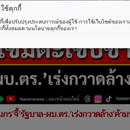
ช้คุกกี้
คุกกี้เพื่อปรับปรุงประสบการณ์ของผู้ใช้ การใช้เว็บไซต์ของเ
กกี้ทั้งหมดตามนโยบายคุกกี้ของเรา
’จี้‘รัฐบาล-ผบ.ตร.’เร่งกวาดล้าง‘ค้ามน