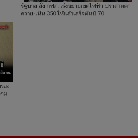
รัฐบาล สั่ง กฟภ. เร่งขยายเขตไฟฟ้า ปราสาทตา
ควาย-เนิน 350 ให้แล้วเสร็จต้นปี 70
ครอง
 กม.