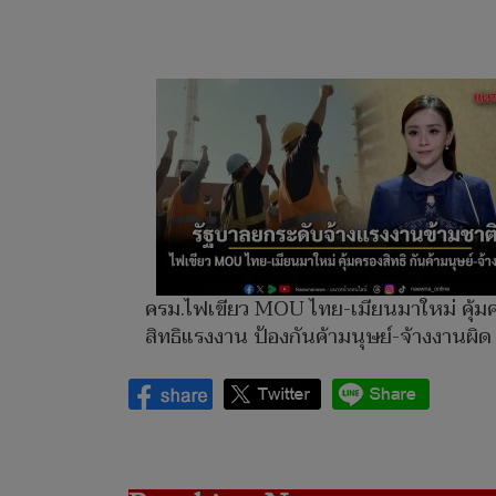
ครม.ไฟเขียว MOU ไทย-เมียนมาใหม่ คุ้ม
สิทธิแรงงาน ป้องกันค้ามนุษย์-จ้างงานผิด