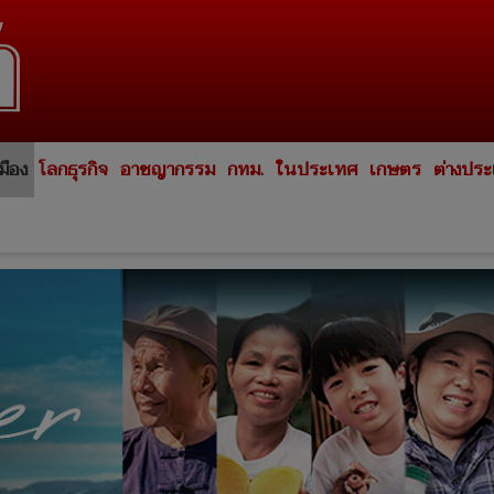
มือง
โลกธุรกิจ
อาชญากรรม
กทม.
ในประเทศ
เกษตร
ต่างปร