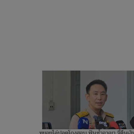
ทยอยไล่ปลดโกงสอบ ฟันซ้ำอาญา จี้คืนเงิ