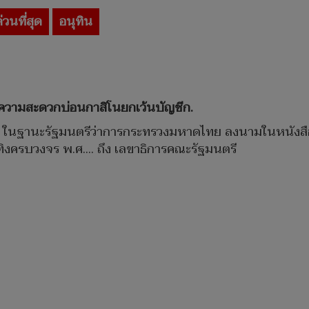
่วนที่สุด
อนุทิน
วยความสะดวกบ่อนกาสิโนยกเว้นบัญชีก.
นฐานะรัฐมนตรีว่าการกระทรวงมหาดไทย ลงนามในหนังสือด่วนที่
งครบวงจร พ.ศ.... ถึง เลขาธิการคณะรัฐมนตรี