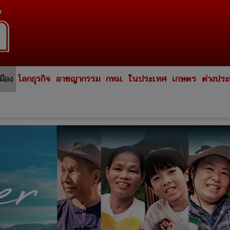
มือง
โลกธุรกิจ
อาชญากรรม
กทม.
ในประเทศ
เกษตร
ต่างปร