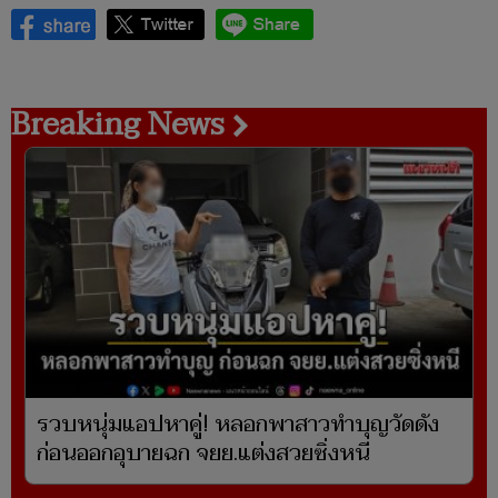
Breaking News
รวบหนุ่มแอปหาคู่! หลอกพาสาวทำบุญวัดดัง
ก่อนออกอุบายฉก จยย.แต่งสวยซิ่งหนี