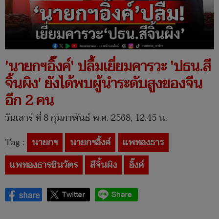
'นายกฯอิ๊งค์' ปลื้มเยี่ยมคารวะ 'ปธน.สี
จิ้นผิง' ยังได้พบผู้นำระดับสูงของจีน
อีก 2 คน
วันเสาร์ ที่ 8 กุมภาพันธ์ พ.ศ. 2568, 12.45 น.
Tag :
นายกฯ
นายกฯอิ๊งค์
แพทองธาร
แพทองธารชินวัตร
สีจิ้นผิง
อิ๊งค์