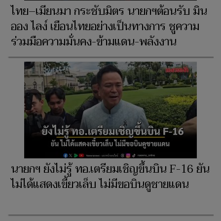
ไทย–เมียนมา กระชับมิตร นายกฯต้อนรับ มิน
ออง ไลง์ เยือนไทยอย่างเป็นทางการ ชูความ
ร่วมมือความมั่นคง-ข้ามแดน-พลังงาน
นายกฯ ยังไม่รู้ ทอ.เตรียมเชิญขึ้นบิน F-16 ยัน
ไม่ได้แสดงเขี้ยวเล็บ ไม่มีขอบินดูชายแดน