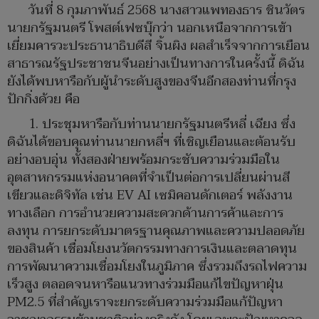
วันที่ 8 กุมภาพันธ์ 2568 นางสาวแพทองธาร ชินวัตร
นายกรัฐมนตรี โพสต์เฟซบุ๊กว่า นอกเหนือจากการเข้า
เยี่ยมคารวะประธานาธิบดีสี จิ้นผิง ผลสำเร็จจากการเยือน
สาธารณรัฐประชาชนจีนอย่างเป็นทางการในครั้งนี้ ดิฉัน
ยังได้พบหารือกับผู้นำระดับสูงของจีนอีกสองท่านที่กรุง
ปักกิ่งด้วย คือ
1. ประชุมหารือกับท่านนายกรัฐมนตรีหลี่ เฉียง ซึ่ง
ดิฉันได้ขอบคุณท่านนายกหลี่ฯ ที่เชิญเยือนและต้อนรับ
อย่างอบอุ่น ทั้งสองฝ่ายพร้อมกระชับความร่วมมือใน
อุตสาหกรรมแห่งอนาคตที่จำเป็นต่อการเปลี่ยนผ่านสี
เขียวและดิจิทัล เช่น EV AI เซมิคอนดักเตอร์ พลังงาน
ทางเลือก การอำนวยความสะดวกด้านการค้าและการ
ลงทุน การยกระดับมาตรฐานคุณภาพและความปลอดภัย
ของสินค้า เชื่อมโยงนวัตกรรมทางการเงินและตลาดทุน
การพัฒนาความเชื่อมโยงในภูมิภาค ​ซึ่งรวมถึง​รถไฟ​ความ​
เร็วสูง​ ตลอดจนหารือแนวทางร่วมมือแก้ไขปัญหาฝุ่น
PM2.5 ที่สำคัญเราจะยกระดับความร่วมมือแก้ปัญหา