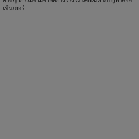
อาชญากรรมข้ามชาติอย่างจริงจัง โดยเฉพาะปัญหาคอล
เซ็นเตอร์