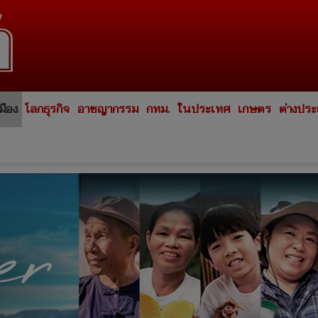
มือง
โลกธุรกิจ
อาชญากรรม
กทม.
ในประเทศ
เกษตร
ต่างปร