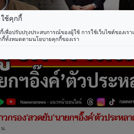
ช้คุกกี้
คุกกี้เพื่อปรับปรุงประสบการณ์ของผู้ใช้ การใช้เว็บไซต์ของเ
กกี้ทั้งหมดตามนโยบายคุกกี้ของเรา
๊กข่าวกรอง’สวดยับ‘นายกฯอิ๊งค์’ตัวประห
 น.