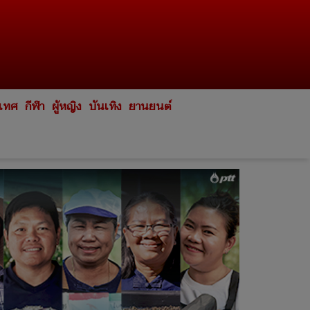
ะเทศ
กีฬา
ผู้หญิง
บันเทิง
ยานยนต์