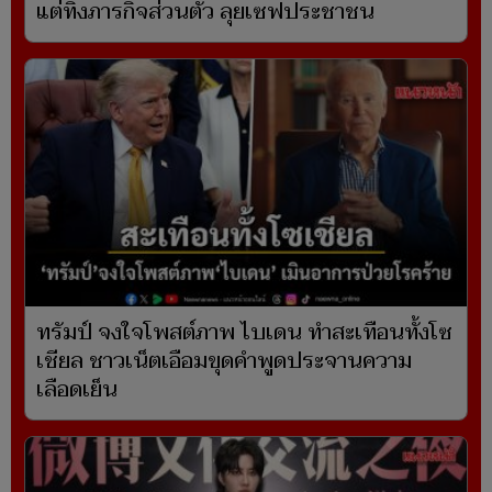
แต่ทิ้งภารกิจส่วนตัว ลุยเซฟประชาชน
ทรัมป์ จงใจโพสต์ภาพ ไบเดน ทำสะเทือนทั้งโซ
เชียล ชาวเน็ตเอือมขุดคำพูดประจานความ
เลือดเย็น