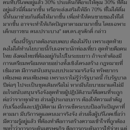
คนที่บริโภคอยู่แล้ว 30% ประเด็นก็คือจะให้คุณ 30% ที่ดื่ม
อยู่แล้วนี่ดื่มมากขึ้น หรือจะส่งเสริมให้อีก 70% ที่ไม่ได้ดื่ม
นี้หันมาช่วยกันดื่มให้มากขึ้น เพื่อทำให้คนขายของให้ได้
มากขึ้น อาจจะทำให้เกิดปัญหาตามมามากขึ้น โดยเฉพาะ
เด็กเยาวชน คนเปราะบาง" ผศ.ดร.สุรศักดิ์ กล่าว
เรื่องนี้รัฐบาลต้องรอบคอบ ต้องไม่รีบ เพราะสุดท้าย
คงไม่ได้ทำนโยบายนี้กับเฉพาะนักท่องเที่ยว สุดท้ายคือคน
ไทย สังคมไทยที่ต้องอยู่กันไปในระยะยาว ถ้าจะทำต้องมี
การเตรียมพร้อมหลายอย่างทั้งเชิงโครงสร้าง กฎหมายที่
เข้มงวด มีการสนับสนุนงบประมาณจริงจัง ทรัพยากร
เพียงพอ คนเพียงพอ เพราะเราไม่รู้ว่ารัฐบาลนี้ กับรัฐบาล
ปีต่อๆ ไปจะเป็นชุดเดิมหรือไม่ หากมีนโยบายมาแต่ไม่มี
อะไรสนับสนุนจริงจังสุดท้ายผู้ปฏิบัติงานก็คือคนที่จะถูก
ต่อว่าจากทุกฝ่าย ส่วนผู้ประกอบการ ต้องให้ความสำคัญ
กับเรื่องนี้และปฏิบัติตาม มีการเซ็ตระบบป้องกันปัญหาที่
ตามมา มีบริการดูแลคนเมาจริงจัง ส่วนฝั่งผู้บริโภคเชื่อว่า
มีความรู้อยู่แล้ว ที่ต้องทำคือการสร้างความเข้าใจที่ถูกต้อง
ขอย้ำว่าการกระตุ้นเศรษฐกิจ คือการกระตุ้นการใช้จ่าย แต่