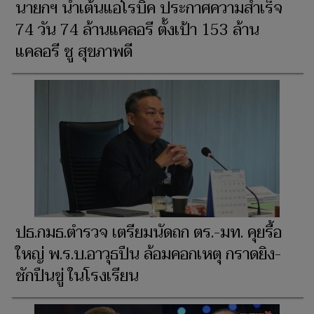
นายกฯ นำเต้นแอโรบิค ประกาศความสำเร็จ
74 วัน 74 ล้านแคลอรี ตั้งเป้า 153 ล้าน
แคลอรี ชู สุขภาพดี
ปธ.กมธ.ตำรวจ เตรียมนัดถก ตร.-มท. คุยรื้อ
ใหญ่ พ.ร.บ.อาวุธปืน ล้อมคอกเหตุ กราดยิง-
ชักปืนขู่ ในโรงเรียน