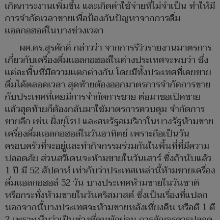
เกิดภาระงานเพิ่มขึ้น และเกิดค่าใช้จ่ายที่ไม่จำเป็น ทำให้มี
การจำกัดเวลาขายเพื่อป้องกันปัญหาจากการดื่ม
แอลกอฮอล์ในบางช่วงเวลา
ผศ.ดร.สุรศักดิ์ กล่าวว่า จากการรีวิวรายงานมาตรการ
เกี่ยวกับเครื่องดื่มแอลกอฮอล์ในต่างประเทศจะพบว่า ซึ่ง
แต่ละพื้นที่มีความแตกต่างกัน โดยมีทั้งประเทศที่เคยขาย
ดื่มได้ตลอดเวลา สุดท้ายต้องออกมาตรการจำกัดการขาย
กับประเทศที่เคยมีการจำกัดการขาย ต่อมาขอเปิดขาย
แล้วสุดท้ายก็ต้องกลับมาใช้มาตรการควบคุม จำกัดการ
ขายอีก เช่น ฝั่งยุโรป และสหรัฐอเมริกาในบางรัฐห้ามขาย
เครื่องดื่มแอลกอฮอล์ในวันอาทิตย์ เพราะถือเป็นวัน
ครอบครัวที่จะอยู่และทำกิจกรรมร่วมกันในพื้นที่ที่มีความ
ปลอดภัย ส่วนสวีเดนจะห้ามขายในวันเสาร์ ซึ่งถ้านับแล้ว
1 ปี มี 52 สัปดาห์ เท่ากับว่าประเทสเหล่านี้ห้ามขายเครื่อง
ดื่มแอลกอฮอล์ 52 วัน บางประเทศห้ามขายในวันชาติ
หรือกระทั่งห้ามขายในวันคริสมาสต์ ซึ่งเป็นเรื่องที่แปลก
นอกจากนี้บางประเทศจะห้ามขายหลังเที่ยงคืน หรือตี 1 ตี
2 เพราะเห็นว่าเป็นช่วงที่คนพักผ่อน การสัญจรควรปลอด