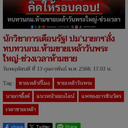
นักวิชาการเตือนรัฐ! ปม‘นายกฯ’สั่ง
ทบทวนกม.ห้ามขายเหล้าวันพระ
ใหญ่-ช่วงเวลาห้ามขาย
วันพฤหัสบดี ที่ 13 กุมภาพันธ์ พ.ศ. 2568, 17.03 น.
Tag :
ขายเหล้ากี่โมง
ขายเหล้าวันพระ
นายกฯอิ๊งค์
แนวหน้าออนไลน์
แพทองธารชินวัตร
เวลาขายเหล้า