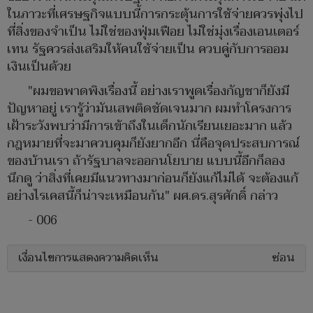
ในภาวะที่เศรษฐกิจแบบนี้การกระตุ้นการใช้จ่ายควรพุ่งไป
ที่สิ่งของจำเป็น ไม่ใช่ของฟุ่มเฟือย ไม่ใช่มุ่งเรื่องเอนเตอร์
เทน รัฐควรส่งเสริมให้คนใช้จ่ายเป็น ควบคู่กับการออม
เงินเป็นด้วย
"ผมขอพาดพิงเรื่องนี้ อย่างเราพูดเรื่องกัญชาก็ยังมี
ปัญหาอยู่ เรารู้ว่ามันเสพติดชัดเจนมาก ผมทำโครงการ
เฝ้าระวังพบว่ามีการเข้าถึงในเด็กนักเรียนเยอะมาก แล้ว
กฎหมายที่จะมาควบคุมก็ยังยากอีก นี่คือจุดประสบการณ์
ของบ้านเรา ถ้ารัฐบาลจะออกนโยบาย แบบนี้อีกก็ลอง
นึกดู ว่าสิ่งที่เคยมีแนวทางมาก่อนก็ยังแก้ไม่ได้ จะต้องแก้
อย่างไรเคสนี้ก็น่าจะเหมือนกัน" ผศ.ดร.สุรศักดิ์ กล่าว
- 006
เงื่อนไขการแสดงความคิดเห็น
ซ่อน