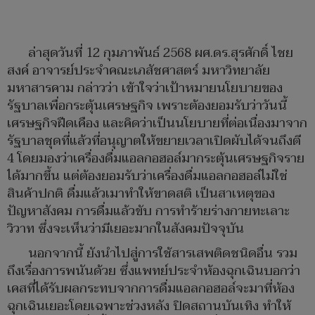
ล่าสุดวันที่ 12 กุมภาพันธ์ 2568 ผศ.ดร.สุรศักดิ์ ไชย
สงค์ อาจารย์ประจำคณะเภสัชศาสตร์ มหาวิทยาลัย
มหาสารคาม กล่าวว่า เข้าใจว่าเป้าหมายนโยบายของ
รัฐบาลเพื่อกระตุ้นเศรษฐกิจ เพราะต้องยอมรับว่าวันนี้
เศรษฐกิจฝืดเคือง และคิดว่าเป็นนโยบายที่ต่อเนื่องมาจาก
รัฐบาลชุดที่แล้วที่อนุญาตให้ขยายเวลาเปิดผับได้จนถึงตี
4 โดยมองว่าเครื่องดื่มแอลกอฮอล์มากระตุ้นเศรษฐกิจราย
ได้มากขึ้น แต่ต้องยอมรับว่าเครื่องดื่มแอลกอฮอล์ไม่ใช่
สินค้าปกติ ดื่มแล้วเมาทำให้ขาดสติ เป็นสาเหตุของ
ปัญหาสังคม การดื่มแล้วขับ การทำร้ายร่างกายทะเลาะ
วิวาท ซึ่งจะเห็นว่ามีเยอะมากในสังคมปัจจุบัน
นอกจากนี้ ยังนำไปสู่การใช้สารเสพติดชนิดอื่น รวม
ถึงเรื่องการพนันด้วย ซึ่งแพทย์ประจำห้องฉุกเฉินบอกว่า
เคสที่ได้รับผลกระทบจากการดื่มแอลกอฮอล์จะมาที่ห้อง
ฉุกเฉินเยอะโดยเฉพาะช่วงหลัง ปิดสถานบันเทิง ทำให้