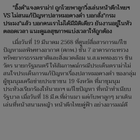
"อิ๊งค์"แจงดราม่า! ถูกโวยพาลูกวิ่งเล่นหน้าตึกไทยฯ
VS ไม่สนแก้ปัญหาปลาหมอคางดำ บอกสั่ง"กรม
ประมง"แล้ว บอกคนเราไม่ได้มีมิติเดียว ยันงานอยู่ในหัว
ตลอดเวลา แนะดูแลสุขภาพแบ่งเวลาให้ถูกต้อง
เมื่อวันที่ 19 มีนาคม 2568 ที่ศูนย์สื่อสารการแก้ไข
ปัญหามลพิษทางอากาศ (ศกพ.) ชั้น 7 อาคารกระทรวง
ทรัพยากรธรรมชาติและสิ่งแวดล้อม น.ส.แพทองธาร ชิน
วัตร นายกรัฐมนตรี ให้สัมภาษณ์กรณีประเด็นดราม่าไม่
สนใจประเด็นการแก้ปัญหาเรื่องปลาหมอคางดำ ของกลุ่ม
ผู้ชุมนุมเครือข่ายประชาชน 19 จังหวัด ที่มาชุมนุม
ประท้วงเรียกร้องให้นายกฯ แก้ไขปัญหา ที่หน้าทำเนียบ
รัฐบาล เมื่อวันที่ 18 มี.ค.ที่ผ่านมา แต่กับพาลูกๆ มาเดิน
เล่นที่หน้าสนามหญ้า หน้าตึกไทยคู่ฟ้า อย่างอารมณ์ดี