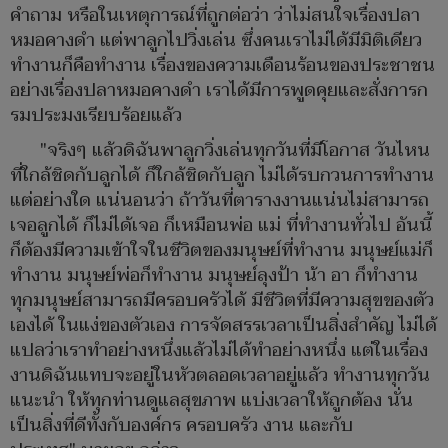
คำถาม หรือในเหตุการณ์ที่ถูกต่อว่า ว่าไม่สนใจเรื่องปลา
หมอคางดำ แต่พาลูกไปวิ่งเล่น ซึ่งคนเราไม่ได้มีมิติเดียว
ทำงานก็คือทำงาน เรื่องของความเดือนร้อนของประชาชน
อย่างเรื่องปลาหมอคางดำ เราได้มีการพูดคุยและสั่งการก
รมประมงเรียบร้อยแล้ว
"จริงๆ แล้วดิฉันพาลูกวิ่งเล่นทุกวันที่มีโอกาส วันไหน
ที่ใกล้ชิดกับลูกได้ ก็ใกล้ชิดกับลูก ไม่ได้รบกวนการทำงาน
แต่อย่างใด แน่นอนว่า ถ้าวันที่ตารางงานแน่นไม่สามารถ
เจอลูกได้ ก็ไม่ได้เจอ ก็เหมือนพ่อ แม่ ที่ทำงานทั่วไป อันนี้
ก็ต้องมีความเข้าใจในชีวิตของมนุษย์ที่ทำงาน มนุษย์แม่ก็
ทำงาน มนุษย์พ่อก็ทำงาน มนุษย์ลุงป้า น้า อา ก็ทำงาน
ทุกมนุษย์สามารถมีครอบครัวได้ มีชีวิตที่มีความสุขของตัว
เองได้ ในแง่ของตัวเอง การจัดสรรเวลาเป็นสิ่งสำคัญ ไม่ได้
แปลว่าเราทำอย่างหนึ่งแล้วไม่ได้ทำอย่างหนึ่ง แต่ในเรื่อง
งานดิฉันแทบจะอยู่ในหัวตลอดเวลาอยู่แล้ว ทำงานทุกวัน
แนะนำ ให้ทุกท่านดูแลสุขภาพ แบ่งเวลาให้ถูกต้อง นั่น
เป็นสิ่งที่ดีทั้งกับองค์กร ครอบครัว งาน และกับ