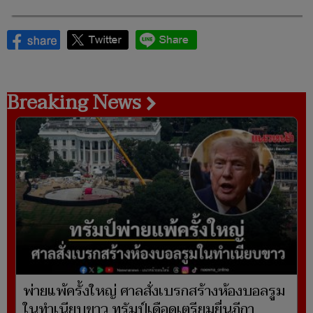
Breaking News
พ่ายแพ้ครั้งใหญ่ ศาลสั่งเบรกสร้างห้องบอลรูม
ในทำเนียบขาว ทรัมป์เดือดเตรียมยื่นฎีกา