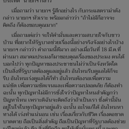
ประเทศ" นายกฯ กล่าว
เมื่อถามว่า นายกฯ รู้สึกอย่างไร กับกระแสดราม่าดัง
กล่าว นายกฯ หัวเราะ พร้อมกล่าวว่า "ถ้าไม่มีก็อาจจะ
คิดถึง ก็ต้องขอบคุณมาก"
เมื่อถามต่อว่า จะให้คำมั่นและความสบายใจกับชาว
บ้าน ที่อยากให้รัฐบาลช่วยเรื่องนี้อย่างจริงจังอย่างไรบ้าง
นายกฯ กล่าวว่า คำถามนี้ดีมาก อย่างเมื่อวันที่ 18 มี.ค.ที่
ผ่านมา สมาคมประมงก็มาขอบคุณเรื่องของประมง ตนได้
บอกไปว่า ทุกปัญหาของประชาชนไม่ว่าเป็นจังหวัดใด
เป็นสิ่งที่รัฐบาลต้องดูแลอยู่แล้ว อันไหนรีบดูแลได้ก็จะ
รีบ อันไหนเร่งดูแลได้ก็ทำ อันไหนต้องรอเพื่อความ
แน่ชัด เพื่อความชัดเจนและเพื่อความปลอดภัย ก็ต้องทำ
ฉะนั้น ทุกปัญหาไม่มีการชั่งใจว่าปัญหาไหนสำคัญกว่า
ปัญหาไหน เพราะดิฉันจะคิดถึงว่าถ้าเป็นเรา ซึ่งคำนี้มัน
อยู่ในใจในทุกปัญหาอยู่แล้ว ฉะนั้น อะไรแก้ได้ อันไหนหา
ทางได้ เร่งทำแน่นอน เช่น เรื่องเกี่ยวกับชีวิต เรื่องคอขาด
บาดตาย ถือเป็นสิ่งสำคัญ ถือเป็นปัญหาที่รัฐบาลต้องช่วย
แก้ไขอยู่แล้ว คือ สิ่งที่ยึดถือ ขอให้เชื่อมั่นตรงนี้ และทุก