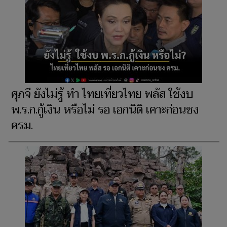
ศุภจี ยังไม่รู้ ทำ ไทยเที่ยวไทย พลัส ใช้งบ
พ.ร.ก.กู้เงิน หรือไม่ รอ เอกนิติ เคาะก่อนชง
ครม.