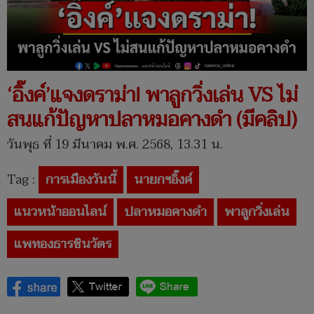
‘อิ๊งค์’แจงดราม่า! พาลูกวิ่งเล่น VS ไม่
สนแก้ปัญหาปลาหมอคางดำ (มีคลิป)
วันพุธ ที่ 19 มีนาคม พ.ศ. 2568, 13.31 น.
Tag :
การเมืองวันนี้
นายกฯอิ๊งค์
แนวหน้าออนไลน์
ปลาหมอคางดำ
พาลูกวิ่งเล่น
แพทองธารชินวัตร