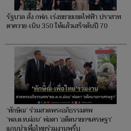
รัฐบาล สั่ง กฟภ. เร่งขยายเขตไฟฟ้า ปราสาท
ตาควาย-เนิน 350 ให้แล้วเสร็จต้นปี 70
‘ทักษิณ’ ร่วมสวดพระอภิธรรมศพ
‘พล.ต.ท.ผ่อน’ พ่อตา ‘อดีตนายกฯเศรษฐา’
แกนนำเพื่อไทยร่วมงานพรึ่บ