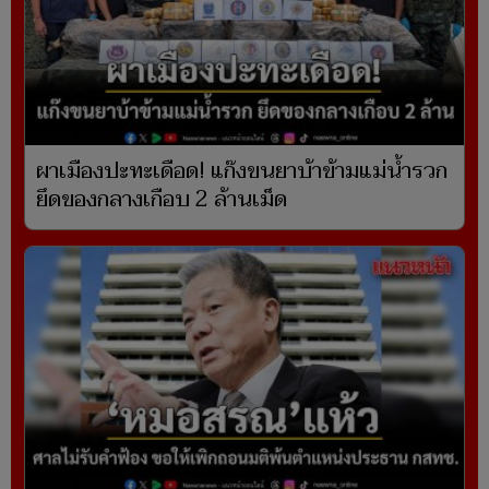
ผาเมืองปะทะเดือด! แก๊งขนยาบ้าข้ามแม่น้ำรวก
ยึดของกลางเกือบ 2 ล้านเม็ด