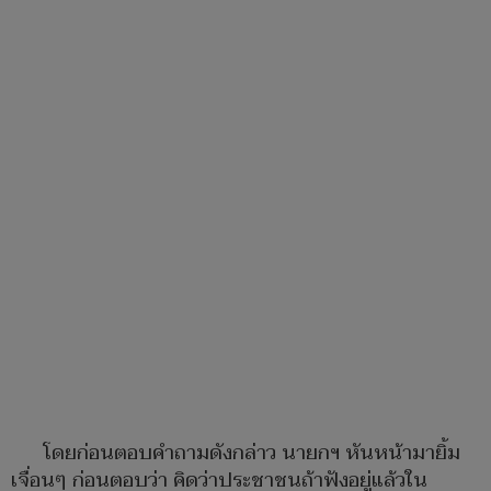
โดยก่อนตอบคำถามดังกล่าว นายกฯ หันหน้ามายิ้ม
เจื่อนๆ ก่อนตอบว่า คิดว่าประชาชนถ้าฟังอยู่แล้วใน