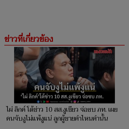
ข่าวที่เกี่ยวข้อง
ไผ่ ลิกค์ โต้ข่าว 10 สส.งูเขียว จ่อซบ ภท. เผย
คนจับงูไม่แพ้งูแน่ ลูกผู้ชายคำไหนคำนั้น