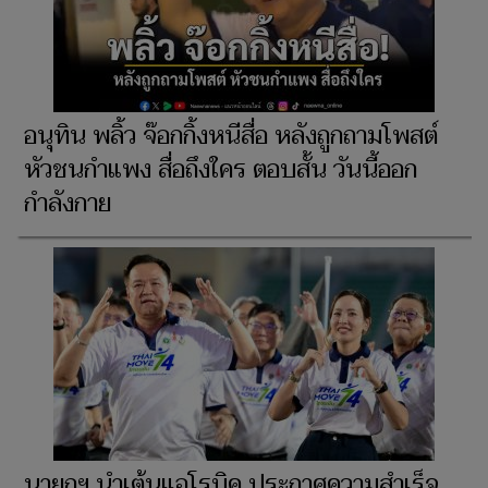
อนุทิน พลิ้ว จ๊อกกิ้งหนีสื่อ หลังถูกถามโพสต์
หัวชนกำแพง สื่อถึงใคร ตอบสั้น วันนี้ออก
กำลังกาย
นายกฯ นำเต้นแอโรบิค ประกาศความสำเร็จ