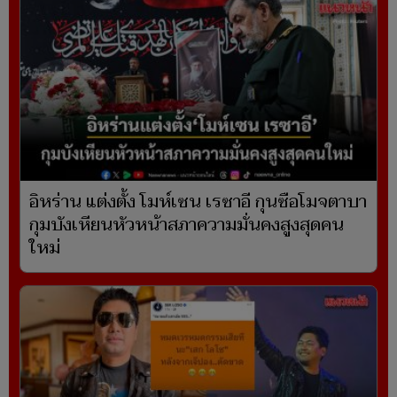
อิหร่าน แต่งตั้ง โมห์เซน เรซาอี กุนซือโมจตาบา
กุมบังเหียนหัวหน้าสภาความมั่นคงสูงสุดคน
ใหม่