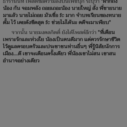
ธารานนท์ โพสต์ข้อความลงบนเฟซบุ๊ก ระบุว่า
"ฝากถึง
น้อง กัน จอมพลัง ถอยเถอะน้อง นายใหญ่ สั่ง พี่ชายนาย
มาแล้ว นายไม่ถอย มัวเชื่อ fc มาก จำบทเรียนของทนาย
ตั้ม ไว้ เคยดังขีดสุด fc ช่วยไม่ได้นะ คดีจะมาเพียบ"
จากนั้น นายมงคลกิตติ์ ยังได้โพสต์อีกว่า
"ที่เตือน
เพราะรักและห่วงใย น้องเป็นคนดีมาก แต่ควรรักษาชีวิต
ไว้ดูแลครอบครัวและประชาชนท่านอื่นๆ พี่รู้นิสัยนักการ
เมือง....ดี เขาจะเตือนครั้งเดียว พี่น้องเขาไม่สน เขาสน
อำนาจอย่างเดียว