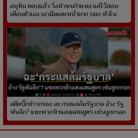
อนุทิน ตอบแล้ว วิ่งหัวชนกำแพง แค่ไว้สอน-
เตือนตัวเอง เอามือแตะหน้าผาก บอก หัวโน
อดีตบิ๊กข่าวกรอง ฉะ กระแสล้มรัฐบาล อ้าง รัฐ
พันลึก? แซะพวกหิวแสงผสมสูตร เซ่นลูกกรอก