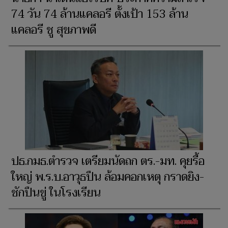
74 วัน 74 ล้านแคลอรี ตั้งเป้า 153 ล้าน
แคลอรี ชู สุขภาพดี
ปธ.กมธ.ตำรวจ เตรียมนัดถก ตร.-มท. คุยรื้อ
ใหญ่ พ.ร.บ.อาวุธปืน ล้อมคอกเหตุ กราดยิง-
ชักปืนขู่ ในโรงเรียน