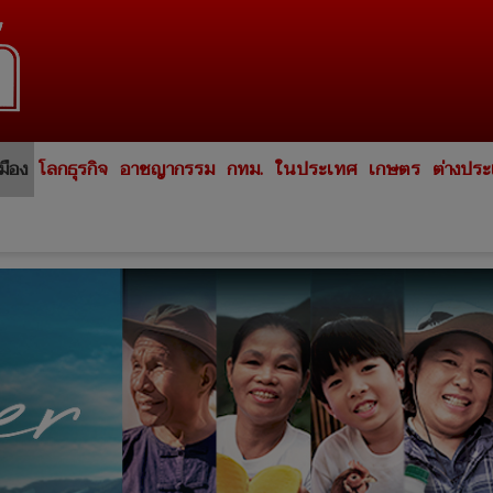
มือง
โลกธุรกิจ
อาชญากรรม
กทม.
ในประเทศ
เกษตร
ต่างปร