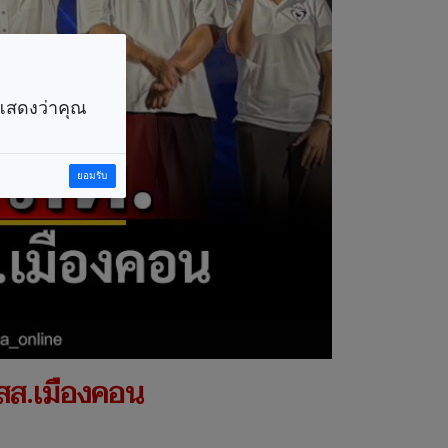
ราแสดงว่าคุณ
ยอมรับ
ง สส.เมืองคอน