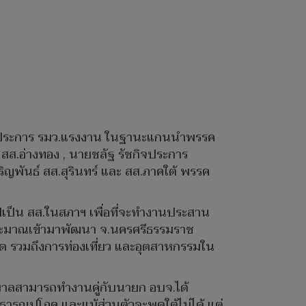
ิจประการ รมว.แรงงาน ในฐานะแกนนำพรรค
สส.อ่างทอง , นายชลัฐ รัชกิจประการ
ิญพันธ์ สส.สุรินทร์ และ สส.ภาคใต้ พรรค
ปเป็น สส.ในสภาฯ เพื่อที่จะทำงานประสาน
ประมาณเข้ามาพัฒนา จ.นครศรีธรรมราช
งคุด รวมถึงการท่องเที่ยว​ และอุตสาหกรรมใน
ัฐบาลสามารถทำงานคู่กับนายก อบจ.ได้
ธารณูปโภค และแม้ส่วนตัวจะพูดใต้ไม่ได้ แต่