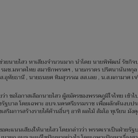
าช่วยนายไสว หาเสียงจำนวนมาก นำโดย นายพิพัฒน์ รัชก
ฐ์ รมช.มหาดไทย สมาชิกพรรคฯ , นายภราดร ปริศนานันทกุล 
สส.อุทัยธานี , นายธนยศ ทิมสุวรรณ สส.เลย , น.ส.ผกามาศ เจร
ยว่า ขอโอกาสเลือกนายไสว ผู้สมัครของพรรคภูมิใจไทย เข้าไ
ของรัฐบาล โดยเฉพาะ อบจ.นครศรีธรรมราช เพื่อผลักดันงบ
ิมการสร้างรายได้ด้านอื่นๆ อาทิ​ ผลไม้​ ส้มโอ​ ทุเรียน​ มั
รกขอคะแนนเสียงให้นายไสว​ โดยกล่าวว่า พรรคเราเป็นฝ่ายร
นกับนายก อบจ.จะแก้ไขปัญหาอย่างไร​ โดยเฉพาะปัญหาเรื่องสา