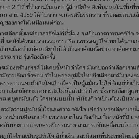
า 2 ปีที่ ที่ทำงานในสภาฯ รู้สึกเสียใจ ที่เห็นถนนในพื้นที่พ
ถนน สาย ​4189 ให้กับชาว จ.นครศรีธรรมราช ที่รอคอยถนนเส้นน
หญ่ของภาคใต้เหมือนแต่ก่อน
ารเลือกตั้งเหลือเวลาอีกไม่กี่ชั่วโมง จะเป็นการกำหนดชีวิ
ที่ แต่ยังได้พวกเรากรรมการบริหารพรรคภูมิใจไทย ได้นายกฯ
นเมืองทำแค่คนเดียวไม่ได้ ต้องอาศัยเครือข่าย อาศัยควา
รมราช รุ่งเรืองอีกครั้ง
มืองสร้างสรรค์ ไม่เคยชี้หน้าด่าใคร มีแต่บอกว่าเลือกเรา
องมีการเลือกตั้งซ่อม ทำไมพรรคภูมิใจไทยถึงเลือกสามีมาลง
ค ก่อนจะตัดสินใจเลือกใครเป็นผู้สมัคร ไม่ใช่สักแต่ว่า
งนายไสวมีความเหมาะสมไม่น้อยไปกว่าใคร ซึ่งการเลือกผู้แทนต้
นมันหมดยุคสมัยแล้ว ใครทำแบบนั้น พี่น้องก็จำเป็นต้องเป็น
สวมีความมุ่งมั่นตั้งใจและความจริงใจ เชื่อว่า หากเลือกนาย
 และเรานำคนอื่นมาแล้ว เพราะนายไสว ถือเป็นเบื้องหลังที่ด
คล้องกับนายก อบจ.นครศรีธรรมราช สามารถขับเคลื่อนนโยบา
รคภูมิใจไทยเป็นรูปหัวใจ สีน้ำเงิน และมีแผนที่ประเทศไทยอย