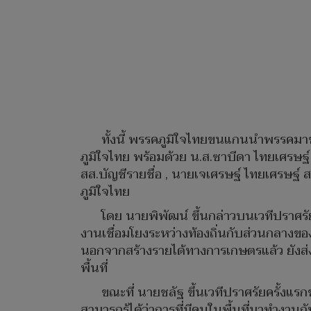
ทั้งนี้ พรรคภูมิใจไทยขนแกนนำพรรคม
ภูมิใจไทย พร้อมด้วย น.ส.ซาบีดา ไทยเศรษ
สส.บัญชีรายชื่อ , นายเจเศรษฐ์ ไทยเศรษฐ์ 
ภูมิใจไทย
โดย นายพิพัฒน์ ขึ้นกล่าวบนเวทีปราศรั
งานเชื่อมโยงระหว่างท้องถิ่นกับส่วนกลาง
นอกจากสร้างรายได้ทางการเกษตรแล้ว ยังส่งเสร
พื้นที่
ขณะที่ นายชลัฐ ขึ้นเวทีปราศรัยครั้งแ
สามารถรู้ได้ว่าการที่มีคนในพื้นที่มาทำงา