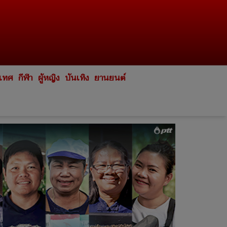
ะเทศ
กีฬา
ผู้หญิง
บันเทิง
ยานยนต์