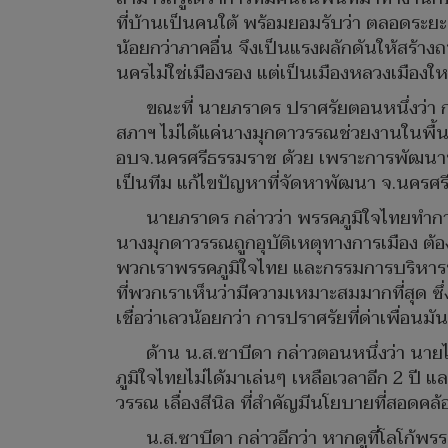
ที่บ้านเป็นคนใต้ พร้อมยอมรับว่า ตลอดระยะเวล
น้อยกว่าภาคอื่น จึงเป็นแรงผลักดันให้สร้าง
นครไม่ใช่เมืองรอง แต่เป็นเมืองหลวงเมืองใ
ขณะที่ นายภราดร ปราศรัยตอนหนึ่งว่า ก
สภาฯ ไม่ได้แค่นางมุกดาวรรณช่วยงานในพื้น
อบจ.นครศรีธรรมราช ด้วย เพราะการพัฒนาบ้า
เป็นทีม แก้ไขปัญหาที่จัดหาพัฒนา จ.นครศรีธร
นายภราดร กล่าวว่า พรรคภูมิใจไทยทำการเ
นางมุกดาวรรณถูกอุบัติเหตุทางการเมือง ต้
พวกเราพรรคภูมิใจไทย และกรรมการบริหารพรร
ที่พวกเราเห็นว่ามีความเหมาะสมมากที่สุด ซึ่
เชื่อว่าเลวน้อยกว่า การปราศรัยที่ด่าเพื่อ
ด้าน น.ส.ซาบีดา กล่าวตอนหนึ่งว่า นายไ
ภูมิใจไทยไม่ได้มาเล่นๆ เหลือเวลาอีก 2 ปี
วรรณ เลื่องสีนิล ที่สำคัญมีนโยบายที่สอด
น.ส.ซาบีดา กล่าวอีกว่า หากดูที่โลโก้พร