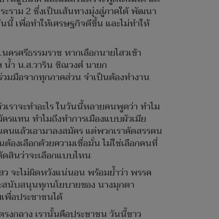
ระราม 2 ซึ่งเป็นเส้นทางมุ่งสู่ภาคใต้ พัฒนา
ี้ เพื่อทำให้เศรษฐกิจดีขึ้น และไม่ทำให้
ต จ.นครศรีธรรมราช หากเลือกนายไสวเข้า
 น้ำ น.ส.วาริน ชิณวงศ์ นายก
มร่วมมือจากทุกภาคส่วน จำเป็นต้องทำงาน
แล้วเราจะทำอะไร ในวันนี้หลายคนพูดว่า ทำไม
สมัครแทน ทำไมถึงทำการเมืองแบบผัวเมีย
เป็นคนแล้วเอามาลงสมัคร แต่พวกเราคัดสรรคน
องเลือกด้วยความเชื่อมั่น ไม่ใช่เลือกคนที่
คนตัดสินว่าจะเลือกแบบไหน
ไสว จะไม่ผิดหวังแน่นอน พร้อมย้ำว่า พรรค
ี และสนับสนุนทุกนโยบายของ นางมุกดา
ยเพื่อประชาชนได้
ู่ตรงกลาง เรานั้นคือประชาชน วันนี้ชาว