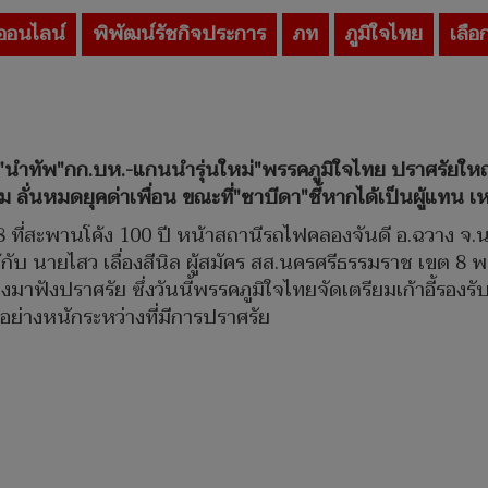
ออนไลน์
พิพัฒน์รัชกิจประการ
ภท
ภูมิใจไทย
เลือ
"นำทัพ"กก.บห.-แกนนำรุ่นใหม่"พรรคภูมิใจไทย ปราศรัยใหญ่อ
ั่นหมดยุคด่าเพื่อน ขณะที่"ซาบีดา"ชี้หากได้เป็นผู้แทน เ
568 ที่สะพานโค้ง 100 ปี หน้าสถานีรถไฟคลองจันดี อ.ฉวาง จ
ห้กับ นายไสว เลื่องสีนิล ผู้สมัคร สส.นครศรีธรรมราช เขต 
าฟังปราศรัย ซึ่งวันนี้พรรคภูมิใจไทยจัดเตรียมเก้าอี้รองร
อย่างหนักระหว่างที่มีการปราศรัย