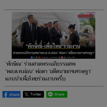
‘ทักษิณ’ ร่วมสวดพระอภิธรรมศพ
‘พล.ต.ท.ผ่อน’ พ่อตา ‘อดีตนายกฯเศรษฐา’
แกนนำเพื่อไทยร่วมงานพรึ่บ