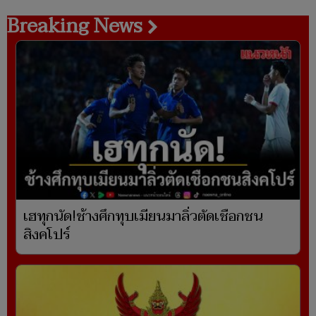
Breaking News
เฮทุกนัด!ช้างศึกทุบเมียนมาลิ่วตัดเชือกชน
สิงคโปร์