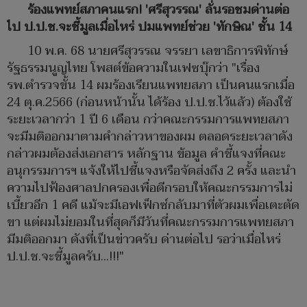
ร้องแพทย์สภาคนแรก! 'ศรีสุวรรณ' ลั่นรอชมด่านต่อ
ไป ป.ป.ช.จะชี้มูลเมื่อไหร่ ปมแพทย์ช่วย 'ทักษิณ' ชั้น 14
10 พ.ค. 68 นายศรีสุวรรณ จรรยา เลขาธิการพิทักษ์
รัฐธรรมนูญไทย โพสต์ข้อความในเฟซบุ๊กว่า "เรื่อง
รพ.ตำรวจขั้น 14 ผมร้องเรียนแพทยสภา เป็นคนแรกเมื่อ
24 ตุ.ค.2566 (ก่อนหน้านั้น ได้ร้อง ป.ป.ช.ไว้แล้ว) ต้องใช้
ระยะเวลากว่า 1 ปี 6 เดือน กว่าคณะกรรมการแพทยสภา
จะมีมติออกมาตามคำกล่าวหาของผม ตลอดระยะเวลาดัง
กล่าวผมต้องส่งเอกสาร หลักฐาน ข้อมูล คำชี้แจงที่คณะ
อนุกรรมการฯ แจ้งให้ไปชี้แจงหรือจัดส่งถึง 2 ครั้ง และนำ
ความไปฟ้องศาลปกครองเพื่อตีกรอบให้คณะกรรมการไม่
เบี้ยวอีก 1 คดี แม้จะมีเอฟเฟ็กซ์กลับมาที่ตัวผมเพื่อเตะตัด
ขา แต่ผมไม่ยอมในที่สุดก็มีวันที่คณะกรรมการแพทยสภา
มีมติออกมา ดังที่เป็นข่าวครับ ด่านต่อไป รอว่าเมื่อไหร่
ป.ป.ช.จะชี้มูลครับ...!!!"