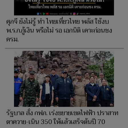
ศุภจี ยังไม่รู้ ทำ ไทยเที่ยวไทย พลัส ใช้งบ
พ.ร.ก.กู้เงิน หรือไม่ รอ เอกนิติ เคาะก่อนชง
ครม.
รัฐบาล สั่ง กฟภ. เร่งขยายเขตไฟฟ้า ปราสาท
ตาควาย-เนิน 350 ให้แล้วเสร็จต้นปี 70