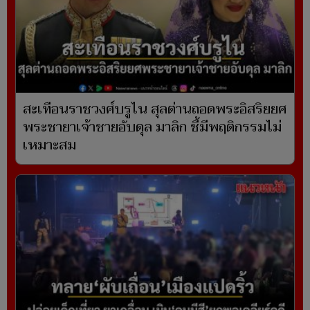
สะเทือนราชวงศ์บรูไน สุลต่านถอดพระอิสริยยศ
พระชายาเจ้าชายอับดุล มาลิก ชี้มีพฤติกรรมไม่
เหมาะสม