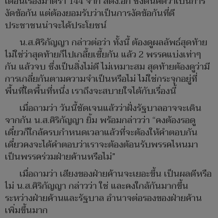
เตือนเรื่องมาตรา 144 จาก สตง.อีก ซึ่งตนคิดว่าเป็นการ
งัดข้อกัน แต่ต้องยอมรับว่าเป็นการงัดข้อกันที่ดี
ประชาชนน่าจะได้ประโยชน์
น.ส.ศิริกัญญา กล่าวต่อว่า ทั้งนี้ ต้องดูผลลัพธ์สุดท้าย
ไม่ใช่ว่าสุดท้ายก็ไปเกลี้ยเซี้ยกัน แล้ว 2 พรรคแบ่งเท่าๆ
กัน แล้วจบ ซึ่งเป็นสิ่งไม่ดี ไม่เหมาะสม สุดท้ายต้องดูว่ามี
การเกลี่ยกันตามความจำเป็นหรือไม่ ไม่ใช่กระจุกอยู่ที่
พื้นที่ใดพื้นที่หนึ่ง เราถึงจะสบายใจได้กับเรื่องนี้
เมื่อถามว่า วันนี้ชัดเจนแล้วว่าฝั่งรัฐบาลอาจจะเดิน
จากกัน น.ส.ศิริกัญญา ยิ้ม พร้อมกล่าวว่า “คงต้องรอดู
เดี๋ยวก็ใกล้ครบกำหนดเวลาแล้วที่จะต้องให้คำตอบกัน
เดี๋ยวคงจะได้คำตอบว่าเราจะต้องต้อนรับพรรคไหนมา
เป็นพรรคร่วมฝ่ายค้านหรือไม่”
เมื่อถามว่า เสียงของฝ่ายค้านจะเยอะขึ้น เป็นผลดีหรือ
ไม่ น.ส.ศิริกัญญา กล่าวว่า ใช่ และคงใกล้กันมากขึ้น
ระหว่างฝ่ายค้านและรัฐบาล อำนาจต่อรองของฝ่ายค้าน
เพิ่มขึ้นมาก