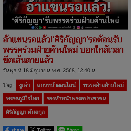
อ้าแขนรอแล้ว!‘ศิริกัญญา’รอต้อนรับ
พรรคร่วมฝ่ายค้านใหม่ บอกใกล้เวลา
ขีดเส้นตายแล้ว
วันพุธ ที่ 18 มิถุนายน พ.ศ. 2568, 12.40 น.
Tag :
งูเห่า
แนวหน้าออนไลน์
พรรคฝ่ายค้านใหม่
พรรคภูมิใจไทย
รองหัวหน้าพรรคประชาชน
ศิริกัญญา ตันสกุล