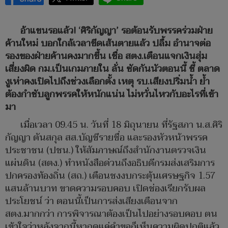
อ้าแขนรอแล้ว! ‘ศิริกัญญา’ รอต้อนรับพรรคร่วมฝ่าย
ค้านใหม่ บอกใกล้เวลาขีดเส้นตายแล้ว ปลื้ม อำนาจต่อ
รองของฝ่ายค้านคงมากขึ้น เชื่อ สตง.เตือนแจกเงินสุ่ม
เสี่ยงผิด กม.เป็นเกมภายใน ลั่น ซัดกันนัวตอนนี้ ชี้ ตลาด
งูเห่าคงเปิดไปถึงช่วงเลือกตั้ง เหตุ รบ.เสียงปริ่มน้ำ ย้ำ
ต้องกำชับลูกพรรคให้หนักแน่น ไม่หวั่นไหวกับอะไรที่เข้า
มา
เมื่อเวลา 09.45 น. วันที่ 18 มิถุนายน ที่รัฐสภา น.ส.ศิริ
กัญญา ตันสกุล สส.บัญชีรายชื่อ และรองหัวหน้าพรรค
ประชาชน (ปชน.) ให้สัมภาษณ์ถึงสำนักงานตรวจเงิน
แผ่นดิน (สตง.) ทำหนังสือด่วนถึงอธิบดีกรมส่งเสริมการ
ปกครองท้องถิ่น (สถ.) เตือนชงงบกระตุ้นเศรษฐกิจ 1.57
แสนล้านบาท ขาดความรอบคอบ เปิดช่องเรียกรับผล
ประโยชน์ ว่า ตอนนี้เป็นการส่งเสียงเตือนจาก
สตง.มากกว่า การพิจารณาต้องเป็นไปอย่างรอบคอบ ตน
เข้าใจว่าหลังจากนี้หากดูแค่คำขอก็เห็นความผิดปกติแล้ว