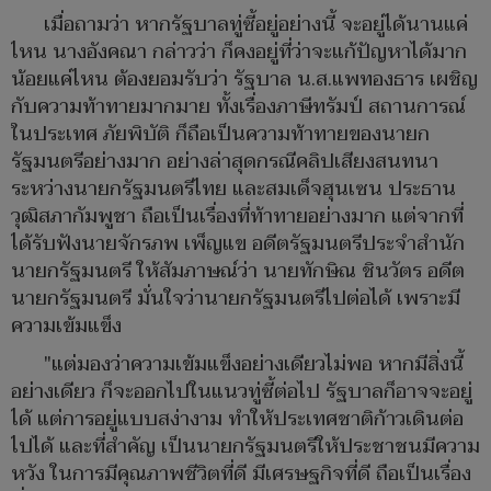
เมื่อถามว่า หากรัฐบาลทู่ซี้อยู่อย่างนี้ จะอยู่ได้นานแค่
ไหน นางอังคณา กล่าวว่า ก็คงอยู่ที่ว่าจะแก้ปัญหาได้มาก
น้อยแค่ไหน ต้องยอมรับว่า รัฐบาล น.ส.แพทองธาร เผชิญ
กับความท้าทายมากมาย ทั้งเรื่องภาษีทรัมป์ สถานการณ์
ในประเทศ ภัยพิบัติ ก็ถือเป็นความท้าทายของนายก
รัฐมนตรีอย่างมาก อย่างล่าสุดกรณีคลิปเสียงสนทนา
ระหว่างนายกรัฐมนตรีไทย และสมเด็จฮุนเซน ประธาน
วุฒิสภากัมพูชา ถือเป็นเรื่องที่ท้าทายอย่างมาก แต่จากที่
ได้รับฟังนายจักรภพ เพ็ญแข อดีตรัฐมนตรีประจำสำนัก
นายกรัฐมนตรี ให้สัมภาษณ์ว่า นายทักษิณ ชินวัตร อดีต
นายกรัฐมนตรี มั่นใจว่านายกรัฐมนตรีไปต่อได้ เพราะมี
ความเข้มแข็ง
"แต่มองว่าความเข้มแข็งอย่างเดียวไม่พอ หากมีสิ่งนี้
อย่างเดียว ก็จะออกไปในแนวทู่ซี้ต่อไป รัฐบาลก็อาจจะอยู่
ได้ แต่การอยู่แบบสง่างาม ทำให้ประเทศชาติก้าวเดินต่อ
ไปได้ และที่สำคัญ เป็นนายกรัฐมนตรีให้ประชาชนมีความ
หวัง ในการมีคุณภาพชีวิตที่ดี มีเศรษฐกิจที่ดี ถือเป็นเรื่อง