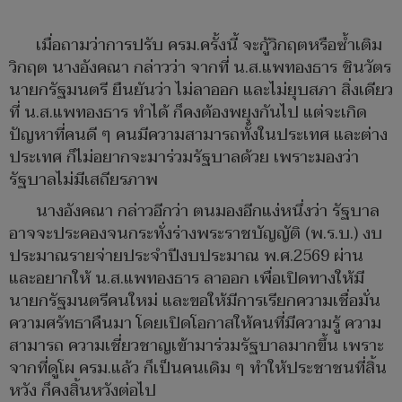
เมื่อถามว่าการปรับ ครม.ครั้งนี้ จะกู้วิกฤตหรือซ้ำเติม
วิกฤต นางอังคณา กล่าวว่า จากที่ น.ส.แพทองธาร ชินวัตร
นายกรัฐมนตรี ยืนยันว่า ไม่ลาออก และไม่ยุบสภา สิ่งเดียว
ที่ น.ส.แพทองธาร ทำได้ ก็คงต้องพยุงกันไป แต่จะเกิด
ปัญหาที่คนดี ๆ คนมีความสามารถทั้งในประเทศ และต่าง
ประเทศ ก็ไม่อยากจะมาร่วมรัฐบาลด้วย เพราะมองว่า
รัฐบาลไม่มีเสถียรภาพ
นางอังคณา กล่าวอีกว่า ตนมองอีกแง่หนึ่งว่า รัฐบาล
อาจจะประคองจนกระทั่งร่างพระราชบัญญัติ (พ.ร.บ.) งบ
ประมาณรายจ่ายประจำปีงบประมาณ พ.ศ.2569 ผ่าน
และอยากให้ น.ส.แพทองธาร ลาออก เพื่อเปิดทางให้มี
นายกรัฐมนตรีคนใหม่ และขอให้มีการเรียกความเชื่อมั่น
ความศรัทธาคืนมา โดยเปิดโอกาสให้คนที่มีความรู้ ความ
สามารถ ความเชี่ยวชาญเข้ามาร่วมรัฐบาลมากขึ้น เพราะ
จากที่ดูโผ ครม.แล้ว ก็เป็นคนเดิม ๆ ทำให้ประชาชนที่สิ้น
หวัง ก็คงสิ้นหวังต่อไป