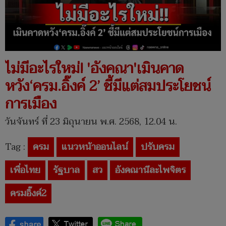
ไม่มีอะไรใหม่! 'อังคณา'เมินคาด
หวัง‘ครม.อิ๊งค์ 2’ ชี้มีแต่สมประโยชน์
การเมือง
วันจันทร์ ที่ 23 มิถุนายน พ.ศ. 2568, 12.04 น.
Tag :
ครม
แนวหน้าออนไลน์
ปรับครม
เพื่อไทย
รัฐบาล
สว
อังคณานีละไพจิตร
ครมอิ๊งค์2