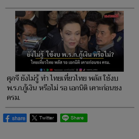
ศุภจี ยังไม่รู้ ทำ ไทยเที่ยวไทย พลัส ใช้งบ
พ.ร.ก.กู้เงิน หรือไม่ รอ เอกนิติ เคาะก่อนชง
ครม.