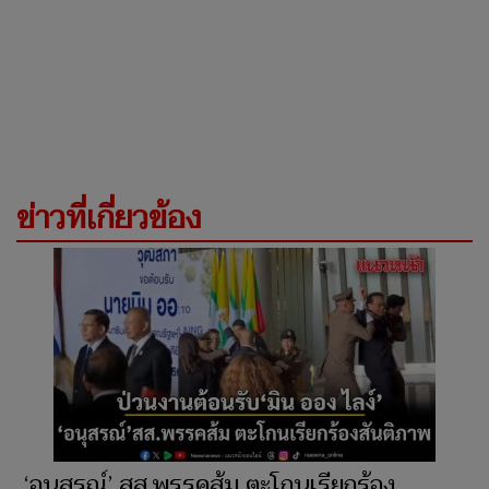
ข่าวที่เกี่ยวข้อง
‘อนุสรณ์’ สส.พรรคส้ม ตะโกนเรียกร้อง