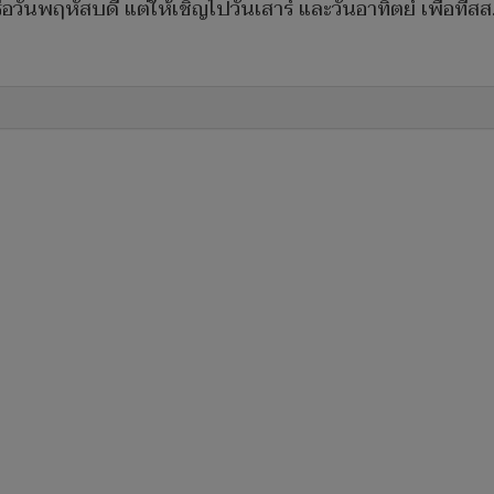
วันพฤหัสบดี แต่ให้เชิญไปวันเสาร์ และวันอาทิตย์ เพื่อที