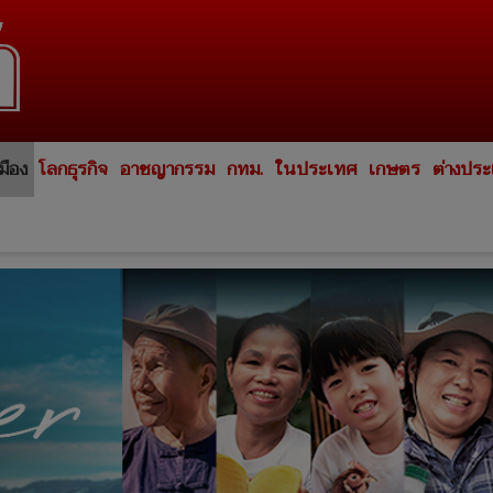
มือง
โลกธุรกิจ
อาชญากรรม
กทม.
ในประเทศ
เกษตร
ต่างปร