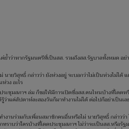
้ำ แต่ย้ำว่าหากรัฐมนตรีที่เป็นสส. รวมถึงสส.รัฐบาลทั้งหมด 
ม่ นายวิสุทธิ์ กล่าวว่า ยังห่วงอยู่ จะบอกว่าไม่เป็นห่วงไม่ไ
นห่วง อะไร
ประชุมสภาฯ ล่ม ก็ขอให้มีการเปิดชื่อสส.คนไหนบ้างที่โดดห
้ว่าแค่สัปดาห์ละสองวันก็มาทำงานไม่ได้ ต่อไปก็อย่าเป็นเล
ำงานร่วมกับเพื่อนสมาชิกคนอื่นหรือไม่ นายวิสุทธิ์ กล่าวว่
บว่าใครบ้างที่โดดประชุมสภาฯ ไม่ว่าจะเป็นสส.หรือรัฐมนตรี 