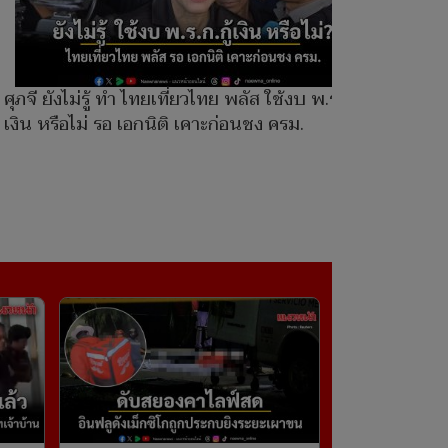
ศุภจี ยังไม่รู้ ทำ ไทยเที่ยวไทย พลัส ใช้งบ พ.ร.ก.กู้
เงิน หรือไม่ รอ เอกนิติ เคาะก่อนชง ครม.