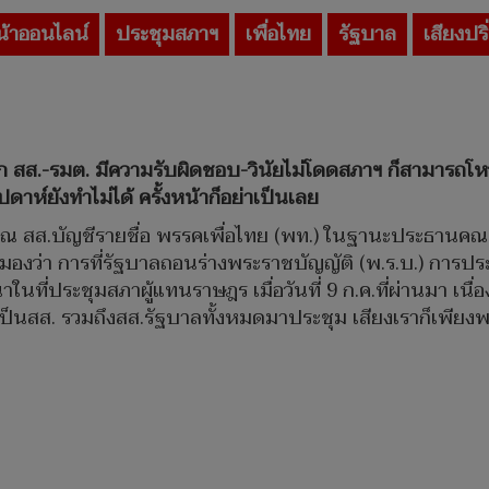
้าออนไลน์
ประชุมสภาฯ
เพื่อไทย
รัฐบาล
เสียงปริ
แต่หาก สส.-รมต. มีความรับผิดชอบ-วินัยไม่โดดสภาฯ ก็สามารถโ
ัปดาห์ยังทำไม่ได้ ครั้งหน้าก็อย่าเป็นเลย
ไชยณรุณ สส.บัญชีรายชื่อ พรรคเพื่อไทย (พท.) ในฐานะประธ
มองว่า การที่รัฐบาลถอนร่างพระราชบัญญัติ (พ.ร.บ.) การป
่ประชุมสภาผู้แทนราษฎร เมื่อวันที่ 9 ก.ค.ที่ผ่านมา เนื่องจา
่เป็นสส. รวมถึงสส.รัฐบาลทั้งหมดมาประชุม เสียงเราก็เพียงพอ