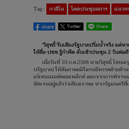
Tag :
กาสิโน
โดดประชุมสภาฯ
แนวหน
‘วิสุทธิ์’รับเสียงรัฐบาลปริ่มน้ำจริง 
ให้สื่อ-ปชช.รู้กำพืด ลั่นเข้าประชุม 2 วันต่อส
เมื่อวันที่ 10 ก.ค.2568 นายวิสุทธิ์ 
ปรัฐบาล) ให้สัมภาษณ์ถึงกรณีพรรคฝ่ายค้าน
อร์เทนเมนต์คอมเพล็กซ์ ออกจากการพิจารณาในที
ชัดเจนอยู่แล้วว่าเสียงเราพอ หากรัฐมนตรีที