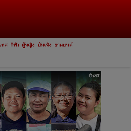
ะเทศ
กีฬา
ผู้หญิง
บันเทิง
ยานยนต์