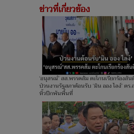
ข่าวที่เกี่ยวข้อง
‘อนุสรณ์’ สส.พรรคส้ม ตะโกนเรียกร้องสัน
ป่วนงานรัฐสภาต้อนรับ ‘มิน ออง ไลง์’ ตร.
หิ้วปีกพ้นพื้นที่