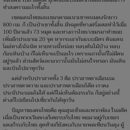
หมื่นคน ไปถามดูได้ ทุกคนยังเป็นมิตรกันและไม่ต้องการ
ทำสงครามอะไรทั้งสิ้น
เขตแดนไทยและเขมรตามแนวเขาพนมดงรักยาว
800 กม. ก็ เป็นป่าเขาทั้งสิ้น มีหมุดที่ทางฝรั่งเศสทำไว้เมื่อ
100 ปีมาแล้ว 73 หมุด และทางการไทย/เขมรมาทำซอย
เพิ่มอีกประมาณ 20 จุด หากจะเอากันแบบมิตร ดินแดน
โผล่ทางโน้นนิด หายทางนี้หน่อย หลบต้นไม้บ้าง หลบ
ก้อนหินบ้าง ก็ไม่เห็นจะเป็นอะไร เพราะแถวนั้นก็ไม่มีคน
อยู่ๆแล้ว ส่วนสัตว์และนกกานั้นมันไม่สนใจหรอก มันเดิน
และบินไปมาทุกวัน
แต่สำหรับปราสาททั้ง 3 คือ ปราสาทตาเมือนธม
ปราสาทตาควาย และปราสาทตาเมือนโต๊ด เราคง
ประนีประนอมไม่ได้ แต่ก็ไม่เห็นต้องรบกัน ก็อยู่อย่างนี้
ต่างก็ไปเยือนไปเที่ยวกันได้ทุกวัน
ปัญหาของคนไทยคือ คุณฮุนเซ็นและพวกพ้อง ในอดีต
เมื่อเป็นพวกเวียดกงก็เคยรบกับไทย พอมาอยู่กับเขมร
แดงก็รบกับไทย สุดท้ายก็ยังคบกับนายพลเทียนวันดุง ผู้