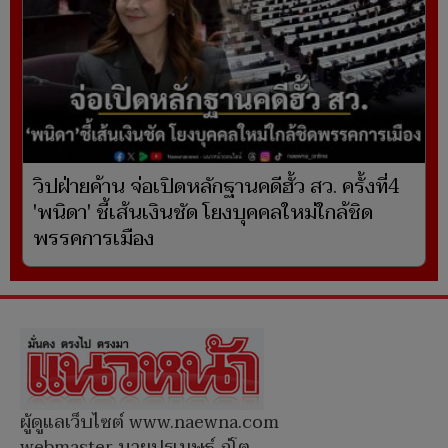
วิปฝ่ายค้าน จ่อเปิดหลักฐานคดีฮั้ว สว. ครั้งที่4
'พนิดา' ชี้เส้นเงินชัด โยงบุคคลใหม่ใกล้ชิด
พรรคการเมือง
ผู้ดูแลเว็บไซต์ www.naewna.com
webmaster นายปรเมษฐ์ ภู่โต