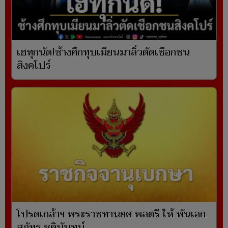
เฮทุกนัด!ช้างศึกทุบเมียนมาลิ่วตัดเชือกชน
สิงคโปร์
โปรดเกล้าฯ พระราชทานยศ พลตรี ให้ พันเอก
สุภัทร ชูตินันทน์