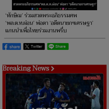
‘ทักษิณ’ ร่วมสวดพระอภิธรรมศพ
‘พล.ต.ท.ผ่อน’ พ่อตา ‘อดีตนายกฯเศรษฐา’
แกนนำเพื่อไทยร่วมงานพรึ่บ
Breaking News