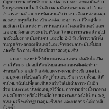
บัญชาการกองทัพเวียดนาม บังอาจประกาศจะมากินข้าว
ในกรุงเทพภายใน 3 วันอีก ตอนนี้หน่วยงานของ UN และ
ตำรวจสากลก็รายงานชัดเจนแล้วว่า เขมรคือแหล่งซ่องสุม
ของอบายมุขทั้งปวง เป็นแหล่งอาชญากรรมที่ใหญ่ที่สุด
ของโลก เป็นแหล่งการพนันออนไลน์ คอลเซ็นเตอร์ และส
แกมเมอร์หลอกลวงคนไปทั่วโลก โดยเฉพาะเอาคนไทยไป
กักขังเยี่ยงทาสนับพันคน และเมื่อ 2-3 วันนี้ตำรวจก็เพิ่ง
จับกุมเจ้าพ่อคอลเซ็นเตอร์และเจ้าของบ่อนพนันที่ปอย
เปตชื่อ ก๊ก อาน ซึ่งเป็นมือขวาของฮุนเซ็น
ผมอยากแนะนำให้ฝ่ายทหารและสมช. ตัดสินใจเปิด
ด่านให้หมด ปล่อยให้คนไทยและคนเขมรติดต่อทำมา
ค้าขายกันตามปกติ แต่ต้องตรวจตราอย่างเข้มงวดเป็น
รายบุคคล เพื่อป้องกันศัตรูที่จะแอบเข้ามา รวมทั้งอย่าให้
คนไทยกลับไปที่คอลเซ็นเตอร์หรือไปเล่นการพนันอีก
ส่วน Internet นั้นต้องหยุดไว้ก่อน การทำอย่างนี้หากทาง
เขมรขัดขวางหรือไม่ร่วมมือ โดยเฉพาะแกล้งไม่เปิดประตู
คนเขมรก็จะด่ารัฐบาลฮุนเซ็นเอง และเผลอๆจะไล่เอาเสีย
ด้วยซ้ำ