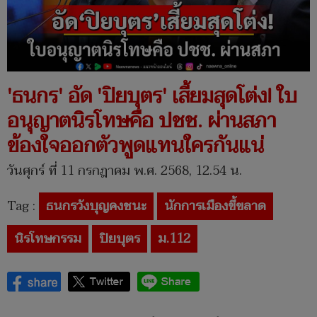
'ธนกร' อัด 'ปิยบุตร' เสี้ยมสุดโต่ง! ใบ
อนุญาตนิรโทษคือ ปชช. ผ่านสภา
ข้องใจออกตัวพูดแทนใครกันแน่
วันศุกร์ ที่ 11 กรกฎาคม พ.ศ. 2568, 12.54 น.
Tag :
ธนกรวังบุญคงชนะ
นักการเมืองขี้ขลาด
นิรโทษกรรม
ปิยบุตร
ม.112