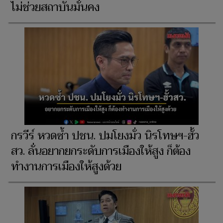
ไม่ช่วยสถาบันมั่นคง
กรวีร์ หวดซ้ำ ปชน. ปมโยงมั่ว นิรโทษฯ-ฮั้ว
สว. ลั่นอยากยกระดับการเมืองให้สูง ก็ต้อง
ทำงานการเมืองให้สูงด้วย