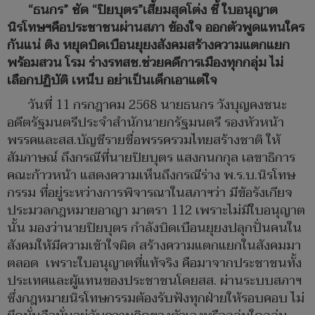
“ธนกร” ซัด “ปิยบุตร”เสี้ยมสุดโต่ง ชี้ ใบอนุญาต
นิรโทษฯคือประชาชนผ่านสภา ข้องใจ ออกตัวพูดแทนใคร
กันแน่ ติง หยุดบิดเบือนยุยงสังคมสร้างความแตกแยก
พร้อมสวน โรม ร่างรทสช.ช่วยคดีการเมืองทุกกลุ่ม ไม่
เลือกปฏิบัติ เหน็บ อย่าเป็นเด็กเอาแต่ใจ
วันที่ 11 กรกฎาคม 2568 นายธนกร วังบุญคงชนะ
อดีตรัฐมนตรีประจำสำนักนายกรัฐมนตรี รองหัวหน้า
พรรคและสส.บัญชีรายชื่อพรรครวมไทยสร้างชาติ ให้
สัมภาษณ์ ถึงกรณีที่นายปิยบุตร แสงกนกกุล เลขาธิการ
คณะก้าวหน้า แสดงความเห็นถึงกรณีร่าง พ.ร.บ.นิรโทษ
กรรม ที่อยู่ระหว่างการพิจารณาในสภาฯว่า มีข้อรังเกียจ
ประมวลกฎหมายอาญา มาตรา 112 เพราะไม่มีใบอนุญาต
นั้น มองว่านายปิยบุตร กำลังบิดเบือนยุยงปลุกปั่นคนใน
สังคมให้มีความเข้าใจผิด สร้างความแตกแยกในสังคมมา
ตลอด เพราะใบอนุญาตที่แท้จริง คือมาจากประชาชนทั้ง
ประเทศและผู้แทนของประชาชนโดยสส. ผ่านระบบสภาฯ
ซึ่งกฎหมายนิรโทษกรรมต้องรับฟังทุกฝ่ายให้รอบคอบ ไม่