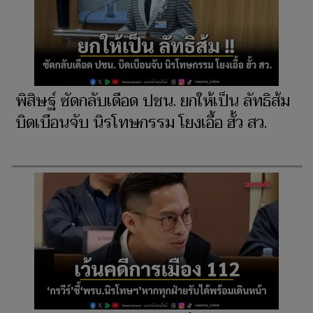
พิสิษฐ์ ซัดกลับเดือด ปชน. ยกให้เป็น ลัทธิส้ม
บิดเบือนจับ นิรโทษกรรม โยงเอื้อ ฮั้ว สว.