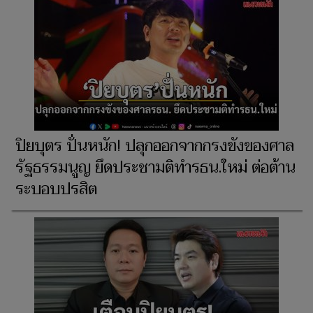
ปิยบุตร ปั่นหนัก! ปลุกออกจากกรงขังของศาล
รัฐธรรมนูญ ยึดประชามติทำรธน.ใหม่ ต่อต้าน
ระบอบปรสิต