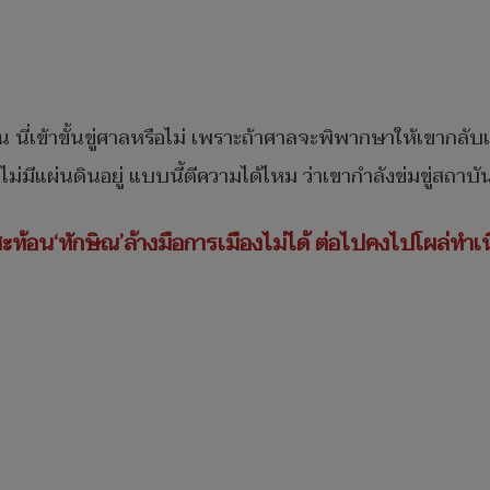
ี่เข้าขั้นขู่ศาลหรือไม่ เพราะถ้าศาลจะพิพากษาให้เขากลับเข
ไม่มีแผ่นดินอยู่ แบบนี้ตีความได้ไหม ว่าเขากำลังข่มขู่สถ
สะท้อน‘ทักษิณ’ล้างมือการเมืองไม่ได้ ต่อไปคงไปโผล่ทำเ