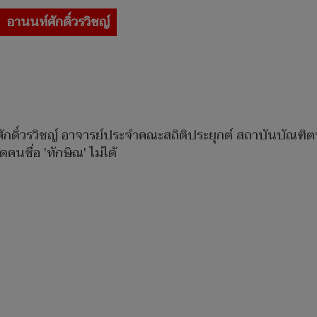
อานนท์ศักดิ์วรวิชญ์
ศักดิ์วรวิชญ์ อาจารย์ประจำคณะสถิติประยุกต์ สถาบันบัณฑิตพ
นชื่อ 'ทักษิณ' ไม่ได้