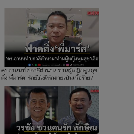
ดร.อานนท์ ยกวลีตำนาน ท่านผู้หญิงพูนศุข เตือน
ติ่ง‘พี่มาร์ค’ รักยังไงให้กลายเป็นเนื้อร้าย?