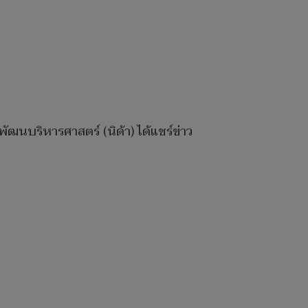
ัฒนบริหารศาสตร์ (นิด้า) ได้แชร์ข่าว