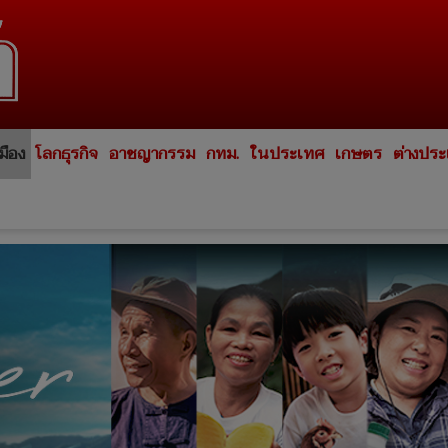
มือง
โลกธุรกิจ
อาชญากรรม
กทม.
ในประเทศ
เกษตร
ต่างปร