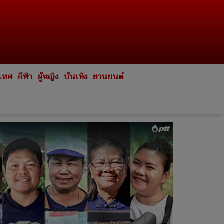
ะเทศ
กีฬา
ผู้หญิง
บันเทิง
ยานยนต์