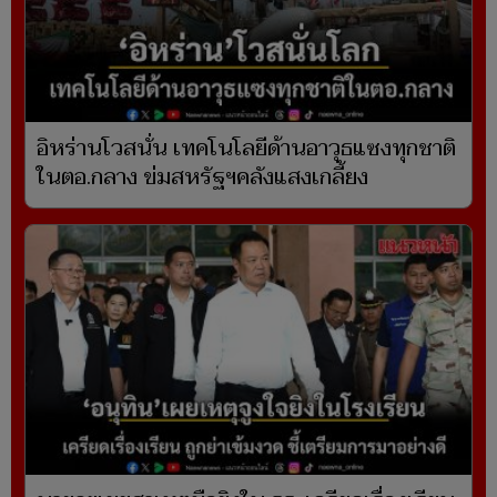
อิหร่านโวสนั่น เทคโนโลยีด้านอาวุธแซงทุกชาติ
ในตอ.กลาง ข่มสหรัฐฯคลังแสงเกลี้ยง