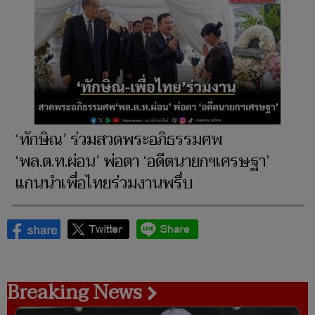
‘ทักษิณ’ ร่วมสวดพระอภิธรรมศพ
‘พล.ต.ท.ผ่อน’ พ่อตา ‘อดีตนายกฯเศรษฐา’
แกนนำเพื่อไทยร่วมงานพรึ่บ
Breaking News