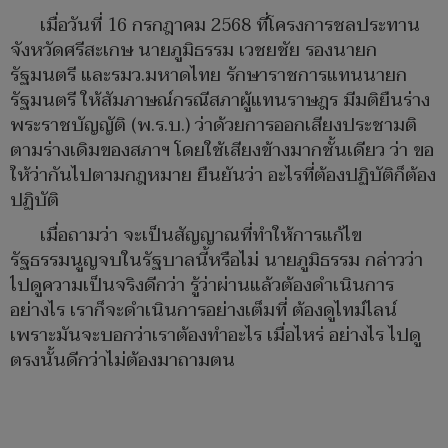
เมื่อวันที่ 16 กรกฎาคม 2568 ที่โครงการชลประทาน
จังหวัดศรีสะเกษ นายภูมิธรรม เวชยชัย รองนายก
รัฐมนตรี และรมว.มหาดไทย รักษาราชการแทนนายก
รัฐมนตรี ให้สัมภาษณ์กรณีสภาผู้แทนราษฎร มีมติยืนร่าง
พระราชบัญญัติ (พ.ร.บ.) ว่าด้วยการออกเสียงประชามติ
ตามร่างเดิมของสภาฯ โดยใช้เสียงข้างมากชั้นเดียว ว่า ขอ
ให้ว่ากันไปตามกฎหมาย ยืนยันว่า อะไรที่ต้องปฏิบัติก็ต้อง
ปฏิบัติ
เมื่อถามว่า จะเป็นสัญญาณที่ทำให้การแก้ไข
รัฐธรรมนูญจบในรัฐบาลนี้หรือไม่ นายภูมิธรรม กล่าวว่า
ไปดูความเป็นจริงดีกว่า รู้ว่าผ่านแล้วต้องดำเนินการ
อย่างไร เราก็จะดำเนินการอย่างเต็มที่ ต้องดูไทม์ไลน์
เพราะมันจะบอกว่าเราต้องทำอะไร เมื่อไหร่ อย่างไร ไปดู
ตรงนั้นดีกว่าไม่ต้องมาถามตน