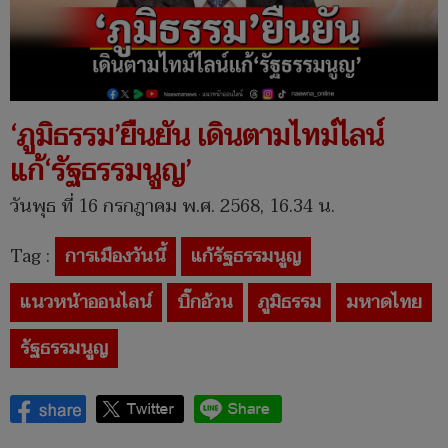
‘ภูมิธรรม’ยืนยัน เดินตามไทม์ไลน์
แก้‘รัฐธรรมนูญ’
วันพุธ ที่ 16 กรกฎาคม พ.ศ. 2568, 16.34 น.
Tag :
การเมืองวันนี้
แก้รัฐธรรมนูญ
แนวหน้าออนไลน์
บิ๊กอ้วน
ภูมิธรรม
มหาดไทย
รัฐธรรมนูญ