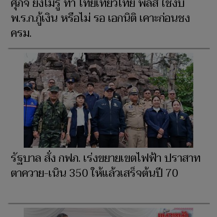
ศุภจี ยังไม่รู้ ทำ ไทยเที่ยวไทย พลัส ใช้งบ
พ.ร.ก.กู้เงิน หรือไม่ รอ เอกนิติ เคาะก่อนชง
ครม.
รัฐบาล สั่ง กฟภ. เร่งขยายเขตไฟฟ้า ปราสาท
ตาควาย-เนิน 350 ให้แล้วเสร็จต้นปี 70