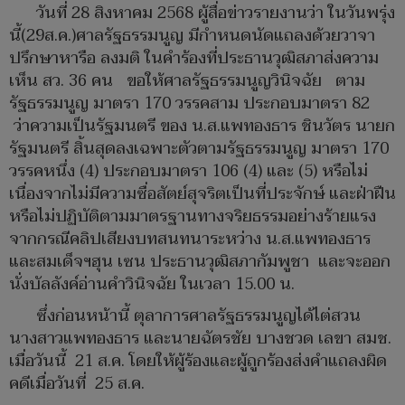
วันที่ 28 สิงหาคม 2568 ผู้สื่อข่าวรายงานว่า ในวันพรุ่ง
นี้(29ส.ค.)ศาลรัฐธรรมนูญ มีกำหนดนัดแถลงด้วยวาจา
ปรึกษาหารือ ลงมติ ในคำร้องที่ประธานวุฒิสภาส่งความ
เห็น สว. 36 คน ขอให้ศาลรัฐธรรมนูญวินิจฉัย ตาม
รัฐธรรมนูญ มาตรา 170 วรรคสาม ประกอบมาตรา 82
ว่าความเป็นรัฐมนตรี ของ น.ส.แพทองธาร ชินวัตร นายก
รัฐมนตรี สิ้นสุดลงเฉพาะตัวตามรัฐธรรมนูญ มาตรา 170
วรรคหนึ่ง (4) ประกอบมาตรา 106 (4) และ (5) หรือไม่
เนื่องจากไม่มีความซื่อสัตย์สุจริตเป็นที่ประจักษ์ และฝ่าฝืน
หรือไม่ปฏิบัติตามมาตรฐานทางจริยธรรมอย่างร้ายแรง
จากกรณีคลิปเสียงบทสนทนาระหว่าง น.ส.แพทองธาร
และสมเด็จฯฮุน เซน ประธานวุฒิสภากัมพูชา และจะออก
นั่งบัลลังค์อ่านคำวินิจฉัย ในเวลา 15.00 น.
ซึ่งก่อนหน้านี้ ตุลาการศาลรัฐธรรมนูญได้ไต่สวน
นางสาวแพทองธาร และนายฉัตรชัย บางชวด เลขา สมช.
เมื่อวันนี้ 21 ส.ค. โดยให้ผู้ร้องและผู้ถูกร้องส่งคำแถลงผิด
คดีเมื่อวันที่ 25 ส.ค.