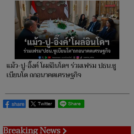
แม้ว-ปู-อิ๊งค์ โผล่อินโดฯ ร่วมเฟรม ปธน.ซู
เบียนโต ถกอนาคตเศรษฐกิจ
Breaking News