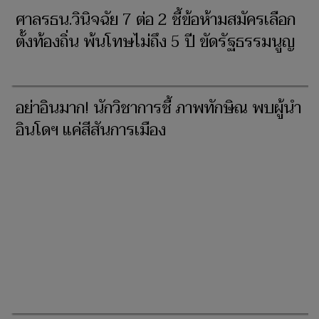
ศาลรธน.วินิจฉัย 7 ต่อ 2 ชี้ข้อห้ามสมัครเลือก
ตั้งท้องถิ่น พ้นโทษไม่ถึง 5 ปี ขัดรัฐธรรมนูญ
อย่าอินมาก! นักวิชาการชี้ ภาพทักษิณ พบผู้นำ
อินโดฯ แค่สีสันการเมือง