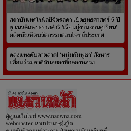
สถาบันเทคโนโลยีจิตรลดา เปิดยุทธศาสตร์ 5 ปี
ชูแนวคิดพระราชดำริ 'เรียนคู่งาน งานคู่เรียน'
ผลิตบัณฑิตนวัตกรรมตอบโจทย์ประเทศ
คลั่งแทงดับคาตลาด! ‘หนุ่มกัมพูชา’ สังหาร
เพื่อนร่วมชาติดับสยองที่คลองหลวง
ผู้ดูแลเว็บไซต์ www.naewna.com
webmaster นายปรเมษฐ์ ภู่โต
ดูแลรับผิดชอบข่าว/ภาพ/โฆษณา/ข้อมูลอื่นๆที่