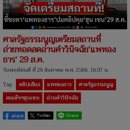
ศาลรัฐธรรมนูญเตรียมสถานที่
ถ่ายทอดสดอ่านคำวินิจฉัย'แพทอง
ธาร' 29 ส.ค.
วันพฤหัสบดี ที่ 28 สิงหาคม พ.ศ. 2568, 18.07 น.
Tag :
คลิปเสียง
แพทองธาร
ศาลรัฐธรรมนูญ
สมเด็จฯฮุนเซน
อ่านคำวินิจฉัย