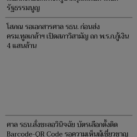
รัฐธรรมนูญ
โสภณ รอเอกสารศาล รธน. ก่อนส่ง
ครม.ทูลเกล้าฯ เปิดสภาวิสามัญ ถก พ.ร.ก.กู้เงิน
4 แสนล้าน
ศาล รธน.สั่งชะลอวินิจฉัย บัตรเลือกตั้งติด
Barcode-QR Code รอความเห็นผู้เชี่ยวชาญ