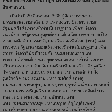
ทยอยขึ้นตึกไทยฯ "ปอ-ปิฎก"มาให้กำลังใจ"อิ๊งค์"ลุ้นคำตัด
สินศาลรธน.
เมื่อวันที่ 29 สิงหาคม 2568 ผู้สื่อข่าวรายงาน
บรรยากาศ ภายหลัง น.ส.แพทองธาร ชินวัตร นายก
รัฐมนตรี เดินทางเข้าทำเนียบรัฐบาล เพื่อรับฟังคำ
วินิจฉัยศาลรัฐธรรมนูญคดีคลิปเสียง โดยบรรยากาศเป็น
ไปอย่างคึกคัก บรรดารัฐมนตรีพรรคเพื่อไทย (พท.) และ
พรรคร่วมรัฐบาล ทยอยเดินทางเข้าทำเนียบรัฐบาล เพื่อ
ร่วมรับฟังคำวินิจฉัยร่วมกับ น.ส.แพทองธาร โดย
พ.ต.อ.ทวี สอดส่อง รมว.ยุติธรรม เดินทางเข้าทำเนียบฯ
เป็นคนแรก ตามด้วยรัฐมนตรี อาทิ นายสุริยะ จึงรุ่งเรือง
กิจ รองนายกฯ และรมว.คมนาคม , นายพงศ์กวิน จึง
รุ่งเรืองกิจ รมว.แรงงาน , นายสมศักดิ์ เทพสุ
ทิน รมว.สาธารณสุข , นายจตุพร บุรุษพัฒน์ รมว.พาณิชย์
, นางมนพร เจริญศรี รมช.คมนาคม , นายเดชอิศม์ ขาว
ทอง รมช.มหาดไทย , นายชัยชนะ เดช
เดโช รมช.สาธารณสุข , นางนฤมล ภิญโญสินวัฒน์
รมว.ศึกษาธิการ และ น.ส.ลิณธิภรณ์ วริณวัชรโรจน์