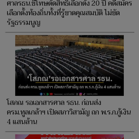
ศาลรธน.ชี้โทษตัดสิทธิเลือกตั้ง 20 ปี คดีสมัคร
เลือกตั้งท้องถิ่นทั้งที่รู้ขาดคุณสมบัติ ไม่ขัด
รัฐธรรมนูญ
โสภณ รอเอกสารศาล รธน. ก่อนส่ง
ครม.ทูลเกล้าฯ เปิดสภาวิสามัญ ถก พ.ร.ก.กู้เงิน
4 แสนล้าน