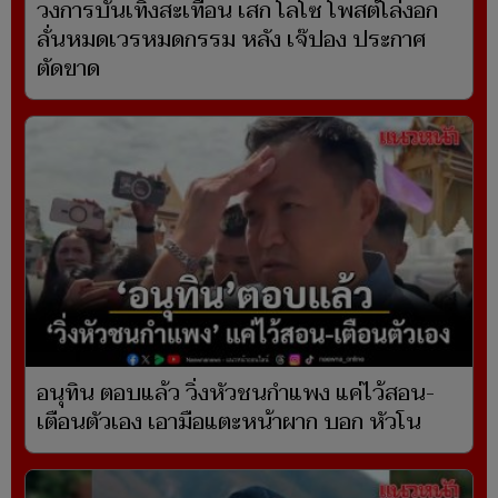
วงการบันเทิงสะเทือน เสก โลโซ โพสต์โล่งอก
ลั่นหมดเวรหมดกรรม หลัง เจ๊ปอง ประกาศ
ตัดขาด
อนุทิน ตอบแล้ว วิ่งหัวชนกำแพง แค่ไว้สอน-
เตือนตัวเอง เอามือแตะหน้าผาก บอก หัวโน