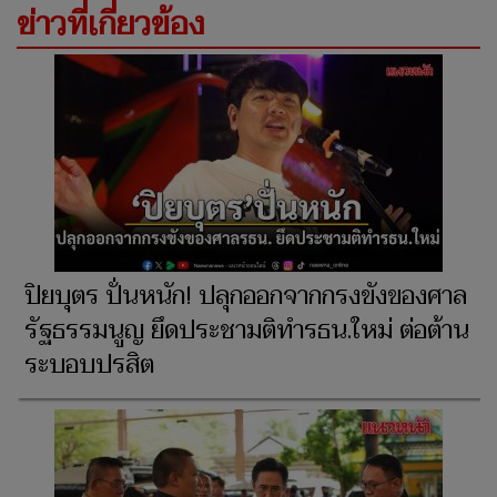
ข่าวที่เกี่ยวข้อง
ปิยบุตร ปั่นหนัก! ปลุกออกจากกรงขังของศาล
รัฐธรรมนูญ ยึดประชามติทำรธน.ใหม่ ต่อต้าน
ระบอบปรสิต