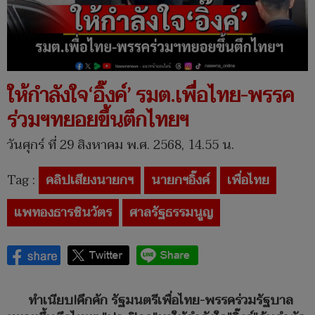
ให้กำลังใจ‘อิ๊งค์’ รมต.เพื่อไทย-พรรค
ร่วมฯทยอยขึ้นตึกไทยฯ
วันศุกร์ ที่ 29 สิงหาคม พ.ศ. 2568, 14.55 น.
Tag :
คลิปเสียงนายกฯ
นายกฯอิ๊งค์
เพื่อไทย
แพทองธารชินวัตร
ศาลรัฐธรรมนูญ
ทำเนียบ!คึกคัก รัฐมนตรีเพื่อไทย-พรรคร่วมรัฐบาล