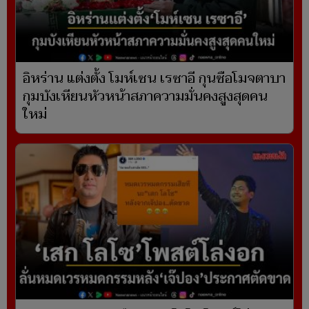
อิหร่าน แต่งตั้ง โมห์เซน เรซาอี กุนซือโมจตาบา
กุมบังเหียนหัวหน้าสภาความมั่นคงสูงสุดคน
ใหม่