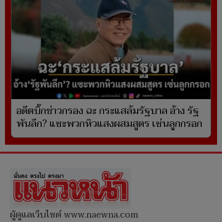
อดีตบิ๊กข่าวกรอง ฉะ กระแสล้มรัฐบาล อ้าง รัฐ
พันลึก? แซะพวกหิวแสงผสมสูตร เซ่นลูกกรอก
ผู้ดูแลเว็บไซต์ www.naewna.com