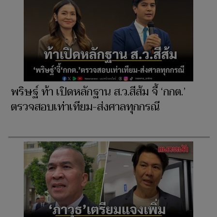
พริษฐ์ ท้า เปิดหลักฐาน ส.ว.สีส้ม จี้ ‘กกต.’
ตรวจสอบเท่าเทียม-ส่งศาลทุกกรณี