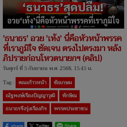
'ธนาธร' อวย 'เท้ง' นี่คือหัวหน้าพรรค
ที่เราภูมิใจ ชัดเจน ตรงไปตรงมา หลัง
ภิปรายก่อนโหวตนายกฯ (คลิป)
วันศุกร์ ที่ 5 กันยายน พ.ศ. 2568, 15.45 น.
Tag :
คณะก้าวหน้า
ชัยเกษม
ณัฐพงษ์เรืองปัญญาวุฒิ
ทักษิณ
ธนาธรจึงรุ่งเรืองกิจ
พรรคประชาชน