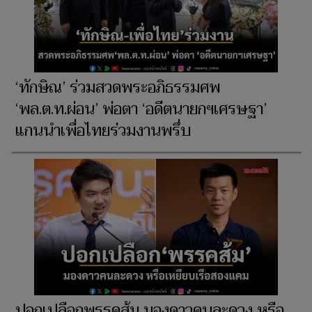
‘ทักษิณ’ ร่วมสวดพระอภิธรรมศพ
‘พล.ต.ท.ผ่อน’ พ่อตา ‘อดีตนายกฯเศรษฐา’
แกนนำเพื่อไทยร่วมงานพรึ่บ
ปอกเปลือกพรรคส้ม มองดาวคนละดวง หรือ