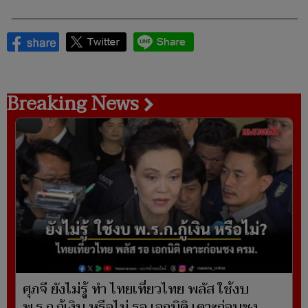
Breaking News
ศุภจี ยังไม่รู้ ทำ ไทยเที่ยวไทย พลัส ใช้งบ
พ.ร.ก.กู้เงิน หรือไม่ รอ เอกนิติ เคาะก่อนชง