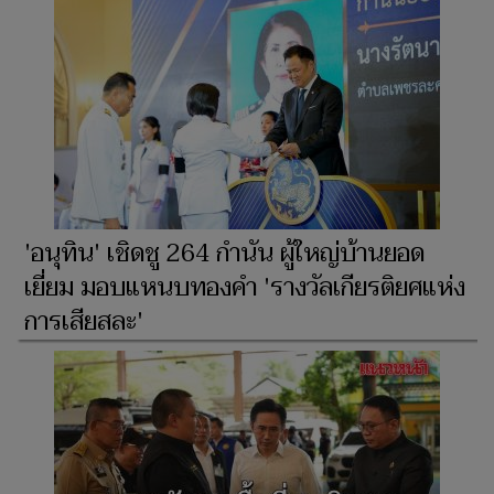
'อนุทิน' เชิดชู 264 กำนัน ผู้ใหญ่บ้านยอด
เยี่ยม มอบแหนบทองคำ 'รางวัลเกียรติยศแห่ง
การเสียสละ'