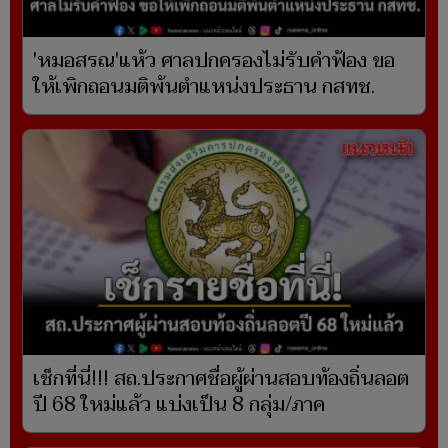
'หมอสรณ'แห้ว ศาลปกครองไม่รับคำฟ้อง ขอ
ให้เพิกถอนมติพ้นตำแหน่งประธาน กสทช.
เช็กที่นี่!!! สถ.ประกาศชื่อผู้ผ่านสอบท้องถิ่นลอต
ปี 68 ใหม่แล้ว แบ่งเป็น 8 กลุ่ม/ภาค