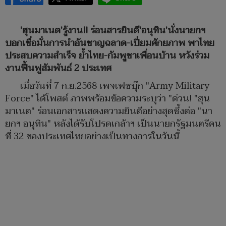
'ฮุนมาเนต'รู้งาน!! ร่อนสารยินดี'อนุทิน'นั่งนายกฯ
บอกเชื่อมั่นการนำอันชาญฉลาด-เปี่ยมศักยภาพ พาไทย
ประสบความสำเร็จ ย้ำไทย-กัมพูชาเพื่อนบ้าน หวังร่วม
งานฟื้นฟูสัมพันธ์ 2 ประเทศ
เมื่อวันที่ 7 ก.ย.2568 เพจเฟซบุ๊ก "Army Military
Force" ได้โพสต์ ภาพพร้อมข้อความระบุว่า "ด่วน! "ฮุน
มาเนต" ร่อนเอกสารแสดงความยินดีอย่างสุดซึ้งต่อ "นา
ยกฯ อนุทิน" หลังได้รับโปรดเกล้าฯ เป็นนายกรัฐมนตรีคน
ที่ 32 ของประเทศไทยอย่างเป็นทางการในวันนี้