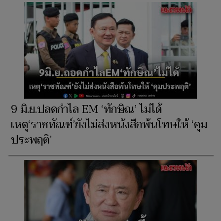
9 มิ.ย.ปลดกำไล EM ‘ทักษิณ’ ไม่ได้
เหตุ‘ราชทัณฑ์’ยังไม่ส่งหนังสือพ้นโทษให้ ‘คุม
ประพฤติ’