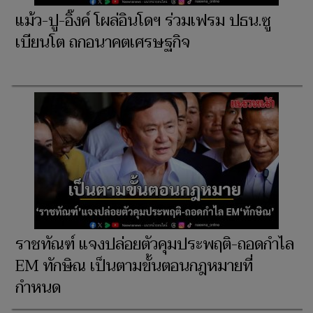
แม้ว-ปู-อิ๊งค์ โผล่อินโดฯ ร่วมเฟรม ปธน.ซู
เบียนโต ถกอนาคตเศรษฐกิจ
ราชทัณฑ์ แจงปล่อยตัวคุมประพฤติ-ถอดกำไล
EM ทักษิณ เป็นตามขั้นตอนกฎหมายที่
กำหนด