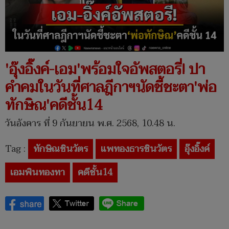
'อุ๊งอิ๊งค์-เอม'พร้อมใจอัพสตอรี่! ปา
คำคมในวันที่ศาลฎีกาฯนัดชี้ชะตา'พ่อ
ทักษิณ'คดีชั้น14
วันอังคาร ที่ 9 กันยายน พ.ศ. 2568, 10.48 น.
Tag :
ทักษิณชินวัตร
แพทองธารชินวัตร
อุ๊งอิ๊งค์
เอมพินทองทา
คดีชั้น14