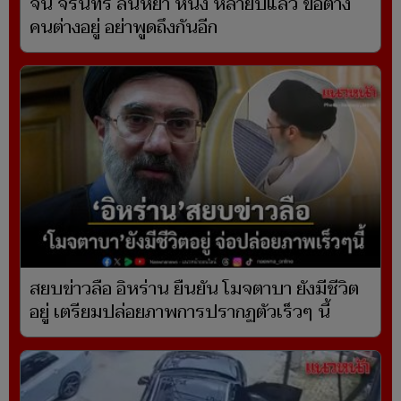
จิน จรินทร์ ลั่นหย่า หนิง หลายปีแล้ว ขอต่าง
คนต่างอยู่ อย่าพูดถึงกันอีก
สยบข่าวลือ อิหร่าน ยืนยัน โมจตาบา ยังมีชีวิต
อยู่ เตรียมปล่อยภาพการปรากฏตัวเร็วๆ นี้