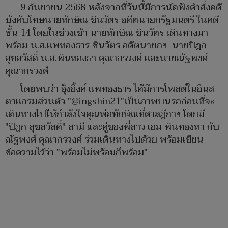
9 กันยายน 2568 หลังจากที่วันนี้มีการนัดฟังคำสั่งคดี
บังคับโทษนายทักษิณ ชินวัตร อดีตนายกรัฐมนตรี ในคดี
ชั้น 14 โดยในช่วงเช้า นายทักษิณ ชินวัตร เดินทางมา
พร้อม น.ส.แพทองธาร ชินวัตร อดีตนายกฯ นายปิฎก
สุขสวัสดิ์ น.ส.พินทองธา คุณากรวงศ์ และนายณัฐพงศ์
คุณากรวงศ์
โดยพบว่า อุ๊งอิ๊งค์ แพทองธาร ได้มีการโพสต์ในอินส
ตาแกรมส่วนตัว "@ingshin21"เป็นภาพบนรถก่อนที่จะ
เดินทางไปให้กำลังใจคุณพ่อทักษิณที่ศาลฎีกาฯ โดยมี
"ปิฎก สุขสวัสดิ์" สามี และคู่ของพี่สาว เอม พินทองทา กับ
ณัฐพงศ์ คุณากรวงศ์ ร่วมเดินทางไปด้วย พร้อมเขียน
ข้อความไว้ว่า "พร้อมไม่พร้อมก็พร้อม"