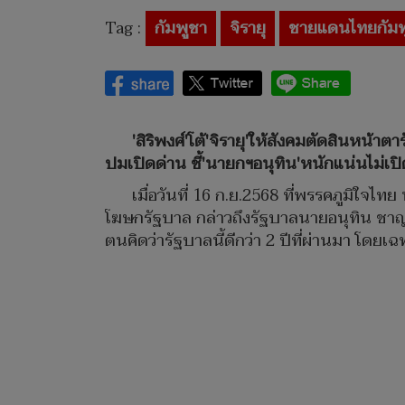
Tag :
กัมพูชา
จิรายุ
ชายแดนไทยกัมพ
'สิริพงศ์'โต้'จิรายุ'ให้สังคมตัดสินหน้า
ปมเปิดด่าน ชี้'นายกฯอนุทิน'หนักแน่นไม่เป
เมื่อวันที่ 16 ก.ย.2568 ที่พรรคภูมิใจไท
โฆษกรัฐบาล กล่าวถึงรัฐบาลนายอนุทิน ชาญวีรก
ตนคิดว่ารัฐบาลนี้ดีกว่า 2 ปีที่ผ่านมา โด