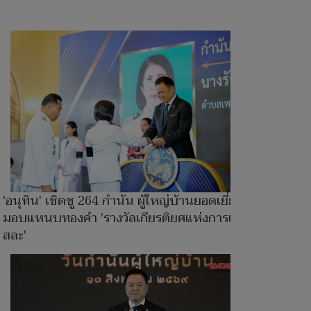
'อนุทิน' เชิดชู 264 กำนัน ผู้ใหญ่บ้านยอดเยี่ยม
มอบแหนบทองคำ 'รางวัลเกียรติยศแห่งการเสีย
สละ'