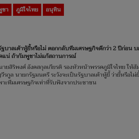
ูชา
ภูมิใจไทย
อนุทิน
ตารัฐบาลเต้าหู้ยี้หรือไม่ ตอกกลับทีมเศรษฐกิจดีกว่า 2 ปีก่อ
ิดแน่ ถ้ากัมพูชาไม่แก้สถานการณ์
ย นายสิริพงศ์ อังคสกุลเกียรติ รองหัวหน้าพรรคภูมิใจไทย ให้ส
ูล นายกรัฐมนตรี ระวังจะเป็นรัฐบาลเต้าหู้ยี้ ว่ายี้หรือไม่ย
ยเฉพาะทีมเศรษฐกิจเท่าที่รับฟังจากประชาชน