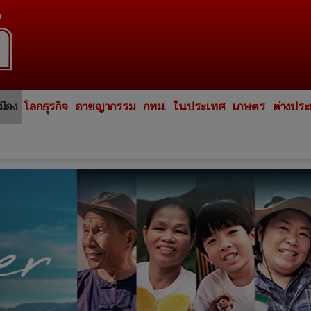
มือง
โลกธุรกิจ
อาชญากรรม
กทม.
ในประเทศ
เกษตร
ต่างปร