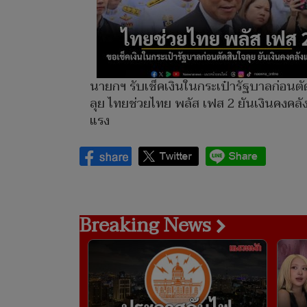
นายกฯ รับเช็คเงินในกระเป๋ารัฐบาลก่อนตั
ลุย ไทยช่วยไทย พลัส เฟส 2 ยันเงินคงคลั
แรง
Breaking News