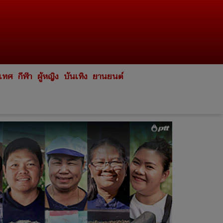
ะเทศ
กีฬา
ผู้หญิง
บันเทิง
ยานยนต์