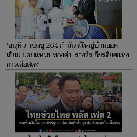
'อนุทิน' เชิดชู 264 กำนัน ผู้ใหญ่บ้านยอด
เยี่ยม มอบแหนบทองคำ 'รางวัลเกียรติยศแห่ง
การเสียสละ'