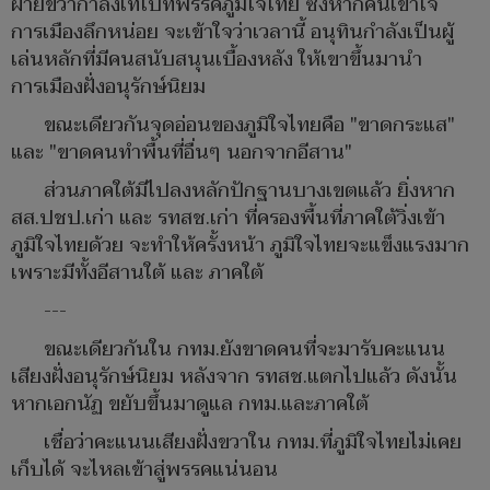
ฝ่ายขวากำลังเทไปที่พรรคภูมิใจไทย ซึ่งหากคนเข้าใจ
การเมืองลึกหน่อย จะเข้าใจว่าเวลานี้ อนุทินกำลังเป็นผู้
เล่นหลักที่มีคนสนับสนุนเบื้องหลัง ให้เขาขึ้นมานำ
การเมืองฝั่งอนุรักษ์นิยม
ขณะเดียวกันจุดอ่อนของภูมิใจไทยคือ "ขาดกระแส"
และ "ขาดคนทำพื้นที่อื่นๆ นอกจากอีสาน"
ส่วนภาคใต้มีไปลงหลักปักฐานบางเขตแล้ว ยิ่งหาก
สส.ปชป.เก่า และ รทสช.เก่า ที่ครองพื้นที่ภาคใต้วิ่งเข้า
ภูมิใจไทยด้วย จะทำให้ครั้งหน้า ภูมิใจไทยจะแข็งแรงมาก
เพราะมีทั้งอีสานใต้ และ ภาคใต้
---
ขณะเดียวกันใน กทม.ยังขาดคนที่จะมารับคะแนน
เสียงฝั่งอนุรักษ์นิยม หลังจาก รทสช.แตกไปแล้ว ดังนั้น
หากเอกนัฏ ขยับขึ้นมาดูแล กทม.และภาคใต้
เชื่อว่าคะแนนเสียงฝั่งขวาใน กทม.ที่ภูมิใจไทยไม่เคย
เก็บได้ จะไหลเข้าสู่พรรคแน่นอน