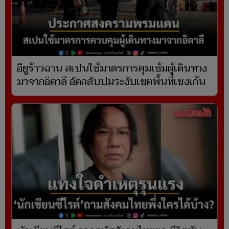
อียูร้าวฉาน สเปนใช้มาตรการคุมเข้มผู้เดินทาง
มาจากอิตาลี อัดกลับปมระงับเขตพื้นที่เชงเก้น