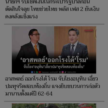
นายกฯ รับเช็คเงินในกระเป๋ารัฐบาลก่อน
ตัดสินใจลุย ไทยช่วยไทย พลัส เฟส 2 ยันเงิน
คงคลังแข็งแรง
อาสพลธ์ ออกโรงโต้ โรม จับโยงอนุทิน เอี่ยว
ปมทุจริตสอบท้องถิ่น แจงยิบขบวนการก่อตัว
มานานตั้งแต่ปี 62-64