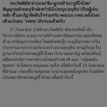
‘ดร.กิตติธัช’อ่านเกม‘ขิง-ลูกหมี’ซบ‘ภูมิใจไทย’
สัญญาณฝ่ายอนุรักษ์เทกำลังไปหนุน‘อนุทิน’เป็นผู้เล่น
หลัก ชี้‘เอกนัฏ’ตัดสินใจร่วมจริง คะแนน กทม.หลั่งไหล
เข้าแน่นอน ‘รทสช.’มันจบแล้วครับ
17 กันยายน 2568 ดร.กิตติธัช ชัยประสิทธิ์ นัก
วิชาการอิสระ และอาจารย์ด้านสถาปัตยกรรม สอนพิเศษ
ด้าน ปรัชญาการเมือง โพสต์เฟซบุ๊ก ระบุถึงภาพการรับ
ประทานอาหารร่วมกันระหว่างนายอนุทิน ชาญวีรกุล ใน
ฐานะหัวหน้าพรรคภูมิใจไทย กับนายเอกนัฏ พร้อมพันธุ์
อดีตเลขาธิการพรรครวมไทยสร้างชาติ และ “กลุ่มพลัง
ชุมพร” นำโดยนายชุมพล จุลใส เมื่อคืนวันที่ 16 กันยายน
ที่ผ่านมา ก่อนที่นายชุมพล จะนำกลุ่มพลังชุมพร ไปสมัคร
เป็นสมาชิกพรรคภูมิใจไทย เมื่อเช้าวันนี้