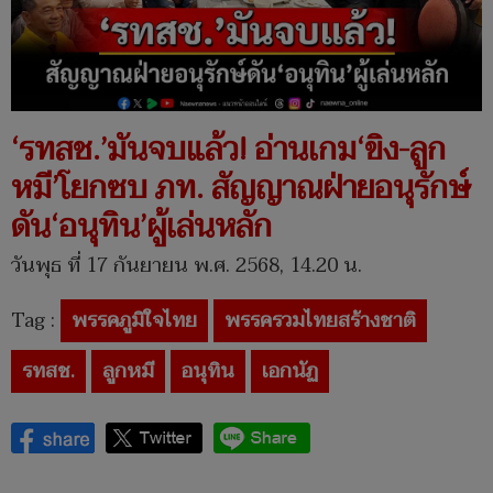
‘รทสช.’มันจบแล้ว! อ่านเกม‘ขิง-ลูก
หมี’โยกซบ ภท. สัญญาณฝ่ายอนุรักษ์
ดัน‘อนุทิน’ผู้เล่นหลัก
วันพุธ ที่ 17 กันยายน พ.ศ. 2568, 14.20 น.
Tag :
พรรคภูมิใจไทย
พรรครวมไทยสร้างชาติ
รทสช.
ลูกหมี
อนุทิน
เอกนัฏ