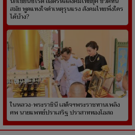
นักเขียนซีไรต์ ถอดรหัสสังคมไทยยุค ชีวิตทัน
สมัย พูดแทงใจดำเหตุรุนแรง สังคมไทยพึ่งใคร
ได้บ้าง?
ในหลวง-พระราชินี เสด็จฯพระราชทานเพลิง
ศพ นายแพทย์ปราเสริฐ ปราสาททองโอสถ